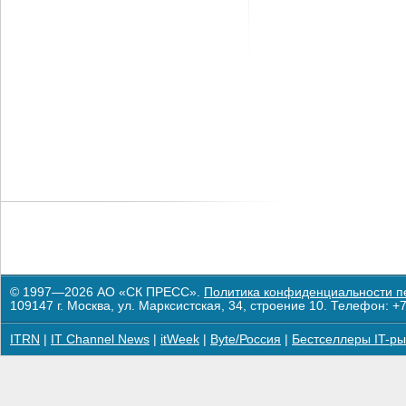
© 1997—2026 АО «СК ПРЕСС».
Политика конфиденциальности п
109147 г. Москва, ул. Марксистская, 34, строение 10. Телефон: +7
ITRN
|
IT Channel News
|
itWeek
|
Byte/Россия
|
Бестселлеры IT-ры