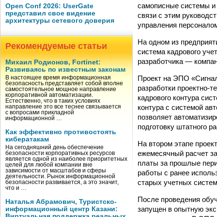
самописные системы и 
Open Conf 2026: UserGate
представил свое видение
связи с этим руководс
архитектуры сетевого доверия
управления персонало
На одном из предприят
Рекомендуемые статьи
система кадрового уче
разработчика — компан
Михаил Родионов, Fortinet:
Развиваясь по известным законам
Проект на ЭПО «Сигнал
В настоящее время информационная
безопасность представляет собой вполне
разработки проектно-т
самостоятельное мощное направление
корпоративной автоматизации.
кадрового контура си
Естественно, что в таких условиях
контура с системой ав
направление это все теснее связывается
с вопросами прикладной
позволяет автоматизир
информационной …
подготовку штатного ра
Как эффективно противостоять
кибератакам
На втором этапе проек
На сегодняшний день обеспечение
ежемесячный расчет за
безопасности корпоративных ресурсов
является одной из наиболее приоритетных
платы за прошлые пери
целей для любой компании вне
зависимости от масштабов и сферы
работы с ранее испол
деятельности. Рынок информационной
старых учетных систем
безопасности развивается, а это значит,
что и …
После проведения обуч
Наталья Абрамович, Туристско-
запущен в опытную экс
информационный центр Казани:
Виртуальная поддержка реальных