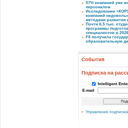
57% компаний уже в
персоналом
Исследование «КОРУ
компаний недоволь
методами развития 
Почти 6,5 тыс. студе
программы подготов
специалистов в 2026
F6 получила госуда
образовательную д
События
Подписка на рас
Intelligent Ent
E-mail
Управление подписко