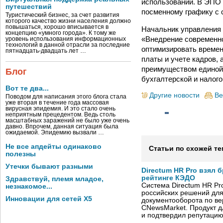
использовании. В ЭПО 
путешествий
посменному графику с 
Туристический бизнес, за счет развития
которого качество жизни населения должно
повышаться, хорошо вписывается в
Начальник управления
концепцию «умного города». К тому же
«Внедрение современн
уровень использования информационных
технологий в данной отрасли за последние
оптимизировать времен
пятнадцать-двадцать лет …
платы и учете кадров,
преимуществом единой
Блог
бухгалтерской и налого
Вот те два...
Другие новости
Ве
Поводом для написания этого блога стала
уже вторая в течение года массовая
вирусная эпидемия. И это стало очень
неприятным прецедентом. Ведь столь
масштабных заражений не было уже очень
давно. Впрочем, данная ситуация была
ожидаемой. Эпидемию вызвали …
Не все апдейты одинаково
Статьи по схожей те
полезны
Утечки бывают разными
Directum HR Pro взял 
рейтинге КЭДО
Здравствуй, племя младое,
Система Directum HR Pr
незнакомое...
российских решений для
Инновации для сетей X5
документооборота по в
CNewsMarket. Продукт 
и подтвердил репутацию