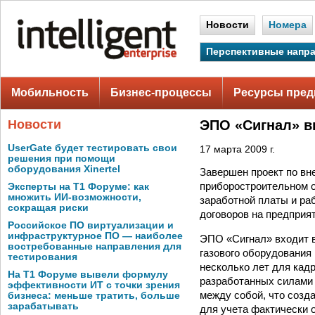
Новости
Номера
Перспективные напр
Мобильность
Бизнес-процессы
Ресурсы пред
Новости
ЭПО «Сигнал» в
UserGate будет тестировать свои
17 марта 2009 г.
решения при помощи
оборудования Xinertel
Завершен проект по в
приборостроительном о
Эксперты на Т1 Форуме: как
множить ИИ-возможности,
заработной платы и раб
сокращая риски
договоров на предприя
Российское ПО виртуализации и
инфраструктурное ПО — наиболее
ЭПО «Сигнал» входит в
востребованные направления для
газового оборудования
тестирования
несколько лет для кад
На Т1 Форуме вывели формулу
разработанных силами
эффективности ИТ с точки зрения
между собой, что созда
бизнеса: меньше тратить, больше
зарабатывать
для учета фактически 