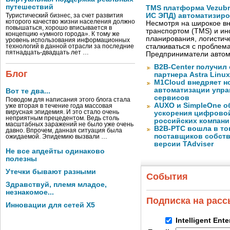
путешествий
TMS платформа Vezubr
ИС ЭПД) автоматизиро
Туристический бизнес, за счет развития
которого качество жизни населения должно
Несмотря на широкое в
повышаться, хорошо вписывается в
транспортом (TMS) и ин
концепцию «умного города». К тому же
планирования, логистич
уровень использования информационных
сталкиваться с проблем
технологий в данной отрасли за последние
пятнадцать-двадцать лет …
Предприниматели автом
B2B-Center получил 
Блог
партнера Astra Linux
M1Cloud внедряет н
автоматизации упра
Вот те два...
сервисов
Поводом для написания этого блога стала
AUXO и SimpleOne о
уже вторая в течение года массовая
вирусная эпидемия. И это стало очень
ускорения цифрово
неприятным прецедентом. Ведь столь
российских компани
масштабных заражений не было уже очень
B2B-РТС вошла в то
давно. Впрочем, данная ситуация была
поставщиков собст
ожидаемой. Эпидемию вызвали …
версии TAdviser
Не все апдейты одинаково
полезны
Утечки бывают разными
События
Здравствуй, племя младое,
незнакомое...
Подписка на рас
Инновации для сетей X5
Intelligent Ent