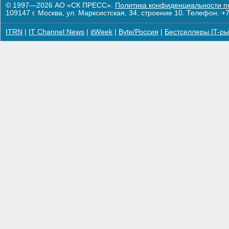
© 1997—2026 АО «СК ПРЕСС».
Политика конфиденциальности п
109147 г. Москва, ул. Марксистская, 34, строение 10. Телефон: +7
ITRN
|
IT Channel News
|
itWeek
|
Byte/Россия
|
Бестселлеры IT-ры