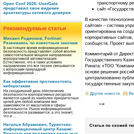
транспортному ре
Open Conf 2026: UserGate
представил свое видение
сайт «Государств
архитектуры сетевого доверия
В качестве технологич
сайтом» – система упр
Рекомендуемые статьи
ориентирована на соз
корпоративных сайтов,
Михаил Родионов, Fortinet:
сообществ. Проект вы
Развиваясь по известным законам
В настоящее время информационная
безопасность представляет собой вполне
Комментарий от Дирек
самостоятельное мощное направление
корпоративной автоматизации.
Государственного Казе
Естественно, что в таких условиях
Рината: «ТОО "Компани
направление это все теснее связывается
с вопросами прикладной
основе решения россий
информационной …
централизованно публи
Как эффективно противостоять
государственные закупк
кибератакам
На сегодняшний день обеспечение
Другие новости
Ве
безопасности корпоративных ресурсов
является одной из наиболее приоритетных
целей для любой компании вне
зависимости от масштабов и сферы
деятельности. Рынок информационной
безопасности развивается, а это значит,
что и …
Наталья Абрамович, Туристско-
Статьи по схожей те
информационный центр Казани:
Виртуальная поддержка реальных