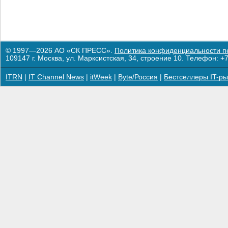
© 1997—2026 АО «СК ПРЕСС».
Политика конфиденциальности п
109147 г. Москва, ул. Марксистская, 34, строение 10. Телефон: +7
ITRN
|
IT Channel News
|
itWeek
|
Byte/Россия
|
Бестселлеры IT-ры