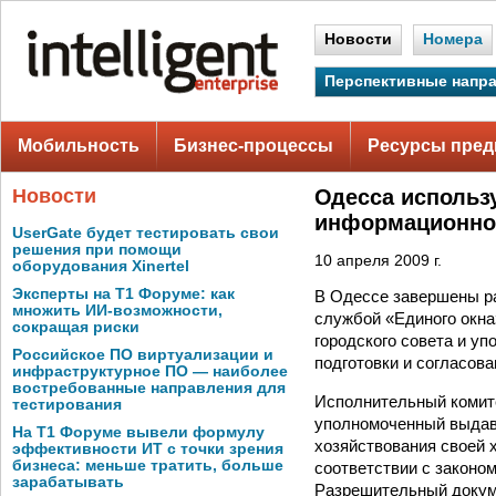
Новости
Номера
Перспективные напр
Мобильность
Бизнес-процессы
Ресурсы пред
Новости
Одесса использ
информационног
UserGate будет тестировать свои
решения при помощи
10 апреля 2009 г.
оборудования Xinertel
Эксперты на Т1 Форуме: как
В Одессе завершены р
множить ИИ-возможности,
службой «Единого окна
сокращая риски
городского совета и у
Российское ПО виртуализации и
подготовки и согласов
инфраструктурное ПО — наиболее
востребованные направления для
Исполнительный комите
тестирования
уполномоченный выдав
На Т1 Форуме вывели формулу
хозяйствования своей 
эффективности ИТ с точки зрения
бизнеса: меньше тратить, больше
соответствии с законо
зарабатывать
Разрешительный докуме