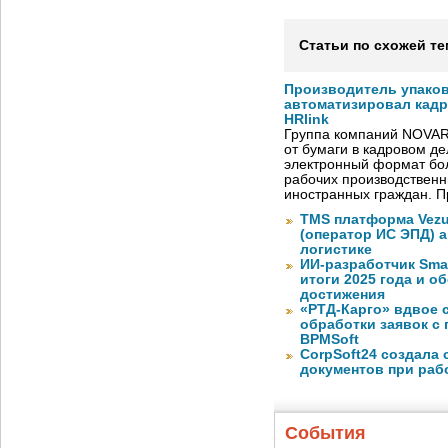
Статьи по схожей те
Производитель упако
автоматизировал кад
HRlink
Группа компаний NOVAR
от бумаги в кадровом д
электронный формат бол
рабочих производствен
иностранных граждан. П
TMS платформа Vezu
(оператор ИС ЭПД) 
логистике
ИИ-разработчик Sma
итоги 2025 года и 
достижения
«РТД-Карго» вдвое 
обработки заявок с
BPMSoft
CorpSoft24 создала
документов при раб
События