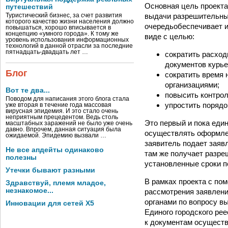
Основная цель проекта
путешествий
выдачи разрешительных
Туристический бизнес, за счет развития
которого качество жизни населения должно
очередьобеспечивает 
повышаться, хорошо вписывается в
концепцию «умного города». К тому же
виде с целью:
уровень использования информационных
технологий в данной отрасли за последние
пятнадцать-двадцать лет …
сократить расход
документов курье
Блог
сократить время
организациями;
Вот те два...
повысить контрол
Поводом для написания этого блога стала
упростить порядо
уже вторая в течение года массовая
вирусная эпидемия. И это стало очень
неприятным прецедентом. Ведь столь
Это первый и пока еди
масштабных заражений не было уже очень
давно. Впрочем, данная ситуация была
осуществлять оформлен
ожидаемой. Эпидемию вызвали …
заявитель подает заявл
Не все апдейты одинаково
там же получает разре
полезны
установленные сроки п
Утечки бывают разными
В рамках проекта с п
Здравствуй, племя младое,
незнакомое...
рассмотрения заявлени
органами по вопросу в
Инновации для сетей X5
Единого городского ре
к документам осуществ