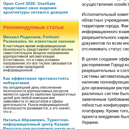
Open Conf 2026: UserGate
осуществления хозяйст
представил свое видение
архитектуры сетевого доверия
Исполнительный комите
областных учреждения
территории города. Фа
Рекомендуемые статьи
информационного взаи
разрешительного харак
Михаил Родионов, Fortinet:
Развиваясь по известным законам
документов по всем ин
В настоящее время информационная
отслеживать статус св
безопасность представляет собой вполне
самостоятельное мощное направление
корпоративной автоматизации.
В целях создания эффе
Естественно, что в таких условиях
направление это все теснее связывается
распоряжение Городско
с вопросами прикладной
разрешительных и сог
информационной …
системы автоматизации
Как эффективно противостоять
наличию полнофункцион
кибератакам
для организации распр
На сегодняшний день обеспечение
безопасности корпоративных ресурсов
различных систем была
является одной из наиболее приоритетных
целей для любой компании вне
заявленным требования
зависимости от масштабов и сферы
гибкостью конфигуриро
деятельности. Рынок информационной
безопасности развивается, а это значит,
платформу. Кроме того
что и …
проекта внедрения бы
Наталья Абрамович, Туристско-
Украине.
информационный центр Казани:
Виртуальная поддержка реальных