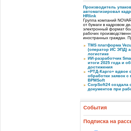
Производитель упако
автоматизировал кад
HRlink
Группа компаний NOVAR
от бумаги в кадровом д
электронный формат бол
рабочих производствен
иностранных граждан. П
TMS платформа Vezu
(оператор ИС ЭПД) 
логистике
ИИ-разработчик Sma
итоги 2025 года и 
достижения
«РТД-Карго» вдвое 
обработки заявок с
BPMSoft
CorpSoft24 создала
документов при раб
События
Подписка на рас