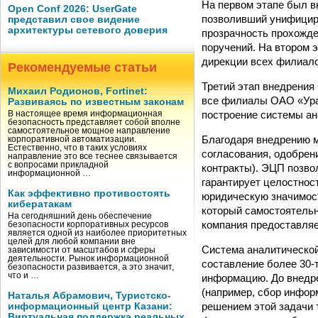
На первом этапе был в
Open Conf 2026: UserGate
позволивший унифициро
представил свое видение
архитектуры сетевого доверия
прозрачность прохожде
поручений. На втором 
дирекции всех филиал
Рекомендуемые статьи
Третий этап внедрения
Михаил Родионов, Fortinet:
все филиалы ОАО «Ура
Развиваясь по известным законам
построение системы ан
В настоящее время информационная
безопасность представляет собой вполне
самостоятельное мощное направление
Благодаря внедрению 
корпоративной автоматизации.
Естественно, что в таких условиях
согласования, одобрен
направление это все теснее связывается
с вопросами прикладной
контракты). ЭЦП позво
информационной …
гарантирует целостнос
Как эффективно противостоять
юридическую значимос
кибератакам
который самостоятельн
На сегодняшний день обеспечение
компания предоставляе
безопасности корпоративных ресурсов
является одной из наиболее приоритетных
целей для любой компании вне
Cистема аналитической
зависимости от масштабов и сферы
деятельности. Рынок информационной
составление более 30-
безопасности развивается, а это значит,
что и …
информацию. До внедре
(например, сбор инфор
Наталья Абрамович, Туристско-
решением этой задачи 
информационный центр Казани:
Виртуальная поддержка реальных