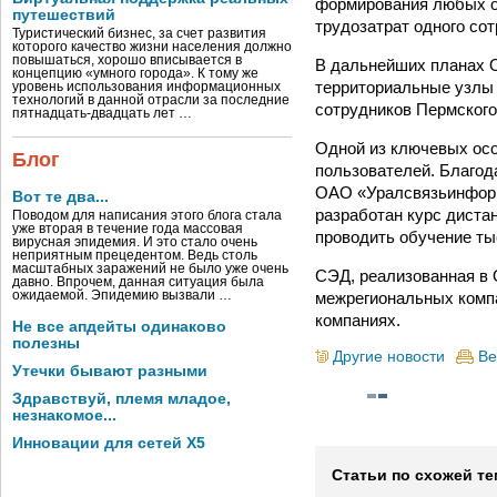
формирования любых от
путешествий
трудозатрат одного со
Туристический бизнес, за счет развития
которого качество жизни населения должно
повышаться, хорошо вписывается в
В дальнейших планах 
концепцию «умного города». К тому же
территориальные узлы
уровень использования информационных
технологий в данной отрасли за последние
сотрудников Пермского
пятнадцать-двадцать лет …
Одной из ключевых осо
Блог
пользователей. Благод
ОАО «Уралсвязьинформ
Вот те два...
разработан курс диста
Поводом для написания этого блога стала
уже вторая в течение года массовая
проводить обучение ты
вирусная эпидемия. И это стало очень
неприятным прецедентом. Ведь столь
масштабных заражений не было уже очень
СЭД, реализованная в 
давно. Впрочем, данная ситуация была
межрегиональных компа
ожидаемой. Эпидемию вызвали …
компаниях.
Не все апдейты одинаково
полезны
Другие новости
Ве
Утечки бывают разными
Здравствуй, племя младое,
незнакомое...
Инновации для сетей X5
Статьи по схожей те