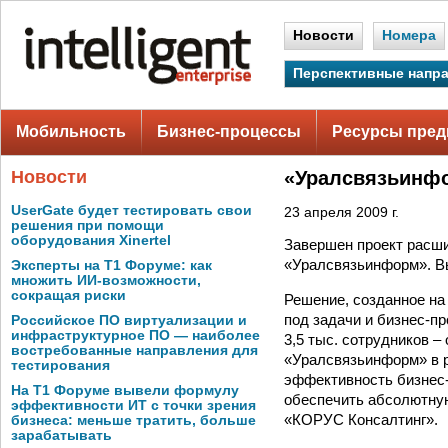
Новости
Номера
Перспективные напр
Мобильность
Бизнес-процессы
Ресурсы пред
Новости
«Уралсвязьинфо
UserGate будет тестировать свои
23 апреля 2009 г.
решения при помощи
оборудования Xinertel
Завершен проект расши
«Уралсвязьинформ». В
Эксперты на Т1 Форуме: как
множить ИИ-возможности,
сокращая риски
Решение, созданное н
под задачи и бизнес-п
Российское ПО виртуализации и
инфраструктурное ПО — наиболее
3,5 тыс. сотрудников 
востребованные направления для
«Уралсвязьинформ» в р
тестирования
эффективность бизнес-
На Т1 Форуме вывели формулу
обеспечить абсолютну
эффективности ИТ с точки зрения
«КОРУС Консалтинг».
бизнеса: меньше тратить, больше
зарабатывать