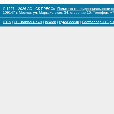
© 1997—2026 АО «СК ПРЕСС».
Политика конфиденциальности п
109147 г. Москва, ул. Марксистская, 34, строение 10. Телефон: +7
ITRN
|
IT Channel News
|
itWeek
|
Byte/Россия
|
Бестселлеры IT-ры