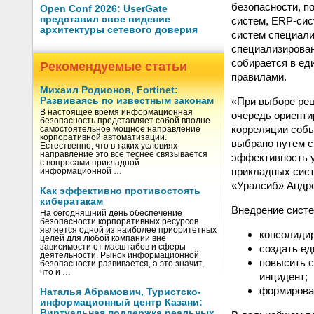
безопасности, п
Open Conf 2026: UserGate
представил свое видение
систем, ERP-сис
архитектуры сетевого доверия
систем специал
специализирован
собирается в ед
Рекомендуемые статьи
правилами.
Михаил Родионов, Fortinet:
«При выборе реш
Развиваясь по известным законам
В настоящее время информационная
очередь ориенти
безопасность представляет собой вполне
корреляции собы
самостоятельное мощное направление
корпоративной автоматизации.
выбрано путем с
Естественно, что в таких условиях
направление это все теснее связывается
эффективность 
с вопросами прикладной
прикладных сист
информационной …
«Уралсиб» Андр
Как эффективно противостоять
кибератакам
Внедрение систе
На сегодняшний день обеспечение
безопасности корпоративных ресурсов
является одной из наиболее приоритетных
консолиди
целей для любой компании вне
создать ед
зависимости от масштабов и сферы
деятельности. Рынок информационной
повысить с
безопасности развивается, а это значит,
что и …
инцидент;
формироват
Наталья Абрамович, Туристско-
информационный центр Казани:
Виртуальная поддержка реальных