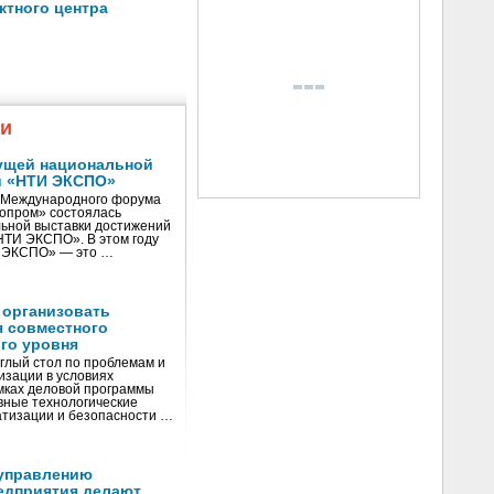
ктного центра
жи
ущей национальной
и «НТИ ЭКСПО»
V Международного форума
нопром» состоялась
ьной выставки достижений
«НТИ ЭКСПО». В этом году
И ЭКСПО» — это …
 организовать
я совместного
го уровня
глый стол по проблемам и
зации в условиях
мках деловой программы
вные технологические
тизации и безопасности …
управлению
едприятия делают