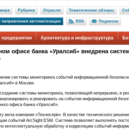
мера
Рубрики
Отрасли
Тематические обзоры
Со
 направления автоматизации
RSS
Подписка
 предприятия
Архитектура и инфраструктура
Бе
ном офисе банка «Уралсиб» внедрена систе
Б
ение системы мониторинга событий информационной безопасн
алсиб» в Москве.
создание системы мониторинга, позволяющей непрерывно, в ре
 анализировать и реагировать на события информационной безоп
ного офиса банка «Уралсиб».
ту вела компания «Техносерв». В качестве технического решен
ции событий ArcSight ESM. Система позволяет выполнять пост
ую интеллектуальную обработку и корреляцию событий информ