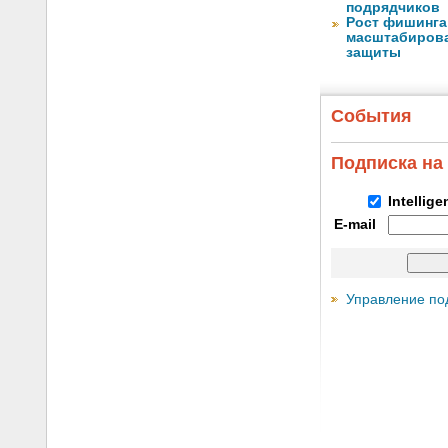
подрядчиков
Рост фишинга
масштабирова
защиты
События
Подписка на
Intellig
E-mail
Управление по