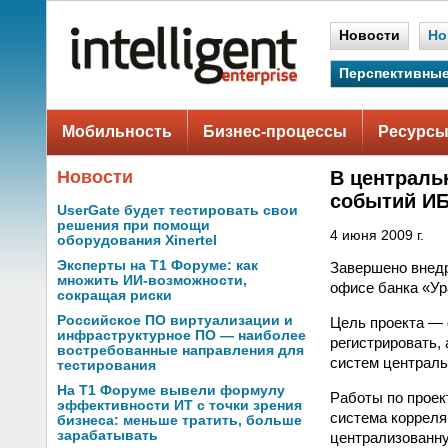
Новости
Но
Перспективные
Мобильность
Бизнес-процессы
Ресурсы
Новости
В централь
событий И
UserGate будет тестировать свои
решения при помощи
4 июня 2009 г.
оборудования Xinertel
Эксперты на Т1 Форуме: как
Завершено внедр
множить ИИ-возможности,
офисе банка «Ур
сокращая риски
Российское ПО виртуализации и
Цель проекта — 
инфраструктурное ПО — наиболее
регистрировать,
востребованные направления для
систем централь
тестирования
На Т1 Форуме вывели формулу
Работы по проек
эффективности ИТ с точки зрения
система корреля
бизнеса: меньше тратить, больше
зарабатывать
централизованн