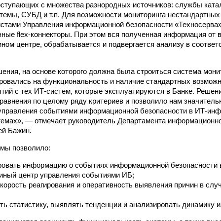
оступающих с множества разнородных источников: службы ката
темы, СУБД и т.п. Для возможности мониторинга нестандартны
истами Управления информационной безопасности «Техносерва
ные flex-коннекторы. При этом вся полученная информация от 
ином центре, обрабатывается и подвергается анализу в соответ
ения, на основе которого должна была строиться система мони
ровались на функциональность и наличие стандартных возможн
тий с тех ИТ-систем, которые эксплуатируются в Банке. Решен
равнения по целому ряду критериев и позволило нам значитель
управления событиями информационной безопасности в ИТ-инф
емах», — отмечает руководитель Департамента информационно
ей Бажин.
мы позволило:
ровать информацию о событиях информационной безопасности 
иный центр управления событиями ИБ;
корость реагирования и оперативность выявления причин в слу
ь статистику, выявлять тенденции и анализировать динамику и