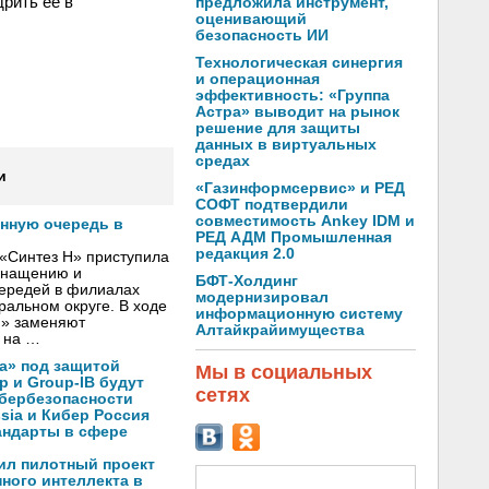
рить ее в
предложила инструмент,
оценивающий
безопасность ИИ
Технологическая синергия
и операционная
эффективность: «Группа
Астра» выводит на рынок
решение для защиты
данных в виртуальных
средах
и
«Газинформсервис» и РЕД
СОФТ подтвердили
совместимость Ankey IDM и
онную очередь в
РЕД АДМ Промышленная
редакция 2.0
«Синтез Н» приступила
оснащению и
БФТ-Холдинг
чередей в филиалах
модернизировал
альном округе. В ходе
информационную систему
Н» заменяют
Алтайкрайимущества
 на …
а» под защитой
Мы в социальных
p и Group-IB будут
сетях
ибербезопасности
ssia и Кибер Россия
андарты в сфере
ил пилотный проект
ного интеллекта в