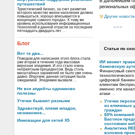
В дальнейшем пл
путешествий
региональных оф
Туристический бизнес, за счет развития
которого качество жизни населения должно
Другие новости
повышаться, хорошо вписывается в
концепцию «умного города». К тому же
уровень использования информационных
технологий в данной отрасли за последние
пятнадцать-двадцать лет …
Блог
Статьи по схо
Вот те два...
Поводом для написания этого блога стала
ИИ меняет прав
уже вторая в течение года массовая
вирусная эпидемия. И это стало очень
банковскую аут
неприятным прецедентом. Ведь столь
Финансовый секто
масштабных заражений не было уже очень
технологического
давно. Впрочем, данная ситуация была
цифровой банкин
ожидаемой. Эпидемию вызвали …
клиентам беспрец
Не все апдейты одинаково
именно эти канал
полезны
атаки …
Утечки бывают разными
Утечки персо
из ключевых 
Здравствуй, племя младое,
граждан
незнакомое...
60% компаний
Бастион пред
Инновации для сетей X5
состоянии ки
Аналитика RED
взломов прои