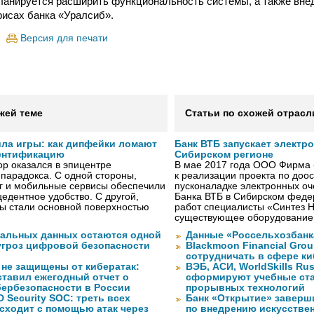
анируется расширить функциональность системы, а также внед
исах банка «Уралсиб».
Версия для печати
жей теме
Статьи по схожей отрасл
ила игры: как дипфейки ломают
Банк ВТБ запускает электр
ентификацию
Сибирском регионе
р оказался в эпицентре
В мае 2017 года ООО Фирма 
 парадокса. С одной стороны,
к реализации проекта по до
г и мобильные сервисы обеспечили
пусконаладке электронных о
едентное удобство. С другой,
Банка ВТБ в Сибирском федер
ы стали основной поверхностью
работ специалисты «Синтез 
существующее оборудование
нальных данных остаются одной
Данные «Россельхозбанк
угроз цифровой безопасности
Blackmoon Financial Grou
сотрудничать в сфере к
 не защищены от кибератак:
ВЭБ, АСИ, WorldSkills Ru
ставил ежегодный отчет о
сформируют учебные ст
бербезопасности в России
прорывных технологий
 Security SOC: треть всех
Банк «Открытие» заверш
сходит с помощью атак через
по внедрению искусствен