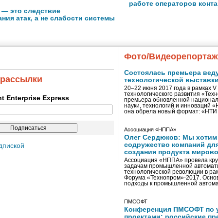
работе операторов конта
 — это следствие
ния атак, а не слабости системы
Фото/Видеорепорта
Состоялась премьера вед
 рассылки
технологической выставк
20–22 июня 2017 года в рамках 
технологического развития «Тех
ent Enterprise Express
премьера обновленной национал
науки, технологий и инноваций 
она обрела новый формат: «НТ
Ассоциация «НППА»
Олег Сердюков: Мы хотим
содружество компаний дл
дпиской
создания продукта мирово
Ассоциация «НППА» провела кру
задачам промышленной автомати
технологической революции в ра
Форума «Технопром»-2017. Осно
подходы к промышленной автома
ПМСОФТ
Конференция ПМСОФТ по 
проектами: российские пр