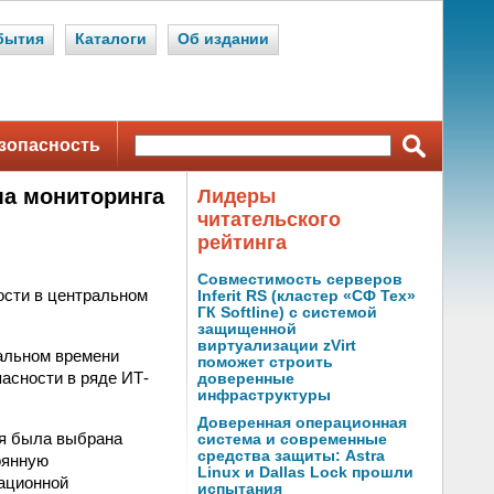
бытия
Каталоги
Об издании
зопасность
ма мониторинга
Лидеры
читательского
рейтинга
Совместимость серверов
ости в центральном
Inferit RS (кластер «СФ Тех»
ГК Softline) с системой
защищенной
виртуализации zVirt
альном времени
поможет строить
асности в ряде ИТ-
доверенные
инфраструктуры
Доверенная операционная
ия была выбрана
система и современные
средства защиты: Astra
оянную
Linux и Dallas Lock прошли
ационной
испытания