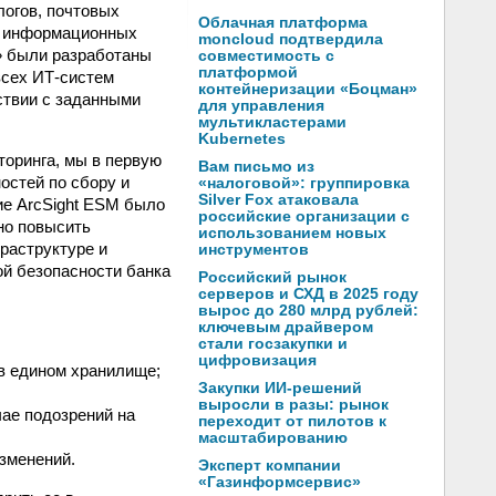
логов, почтовых
Облачная платформа
х информационных
moncloud подтвердила
» были разработаны
совместимость с
платформой
всех ИТ-систем
контейнеризации «Боцман»
ствии с заданными
для управления
мультикластерами
Kubernetes
торинга, мы в первую
Вам письмо из
остей по сбору и
«налоговой»: группировка
Silver Fox атаковала
ие ArcSight ESM было
российские организации с
но повысить
использованием новых
раструктуре и
инструментов
й безопасности банка
Российский рынок
серверов и СХД в 2025 году
вырос до 280 млрд рублей:
ключевым драйвером
стали госзакупки и
цифровизация
в едином хранилище;
Закупки ИИ-решений
выросли в разы: рынок
чае подозрений на
переходит от пилотов к
масштабированию
зменений.
Эксперт компании
«Газинформсервис»