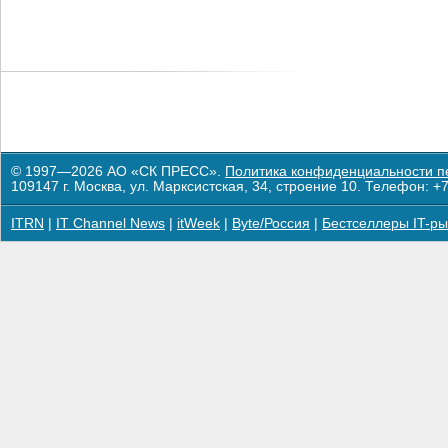
© 1997—2026 АО «СК ПРЕСС».
Политика конфиденциальности п
109147 г. Москва, ул. Марксистская, 34, строение 10. Телефон: +7
ITRN
|
IT Channel News
|
itWeek
|
Byte/Россия
|
Бестселлеры IT-ры