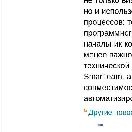
не только в
но и исполь
процессов: т
программног
начальник к
менее важно
технической
SmarTeam, а
совместимос
автоматизир
Другие ново