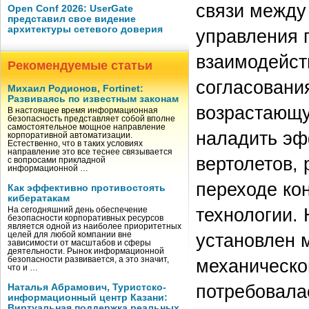
связи между
Open Conf 2026: UserGate
представил свое видение
архитектуры сетевого доверия
управления 
взаимодейст
Рекомендуемые статьи
согласовани
Михаил Родионов, Fortinet:
Развиваясь по известным законам
возрастающу
В настоящее время информационная
безопасность представляет собой вполне
самостоятельное мощное направление
наладить эф
корпоративной автоматизации.
Естественно, что в таких условиях
направление это все теснее связывается
вертолетов,
с вопросами прикладной
информационной …
переходе ко
Как эффективно противостоять
кибератакам
технологии.
На сегодняшний день обеспечение
безопасности корпоративных ресурсов
является одной из наиболее приоритетных
установлен 
целей для любой компании вне
зависимости от масштабов и сферы
деятельности. Рынок информационной
безопасности развивается, а это значит,
механическо
что и …
потребовала
Наталья Абрамович, Туристско-
информационный центр Казани:
Виртуальная поддержка реальных