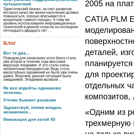
2005 на плат
путешествий
Туристический бизнес, за счет развития
которого качество жизни населения должно
повышаться, хорошо вписывается в
CATIA PLM E
концепцию «умного города». К тому же
уровень использования информационных
технологий в данной отрасли за последние
моделирован
пятнадцать-двадцать лет …
поверхностн
Блог
деталей, из
Вот те два...
Поводом для написания этого блога стала
планируется
уже вторая в течение года массовая
вирусная эпидемия. И это стало очень
неприятным прецедентом. Ведь столь
для проекти
масштабных заражений не было уже очень
давно. Впрочем, данная ситуация была
ожидаемой. Эпидемию вызвали …
отдельных ч
Не все апдейты одинаково
полезны
композитов, 
Утечки бывают разными
Здравствуй, племя младое,
«Одним из р
незнакомое...
Инновации для сетей X5
трехмерную 