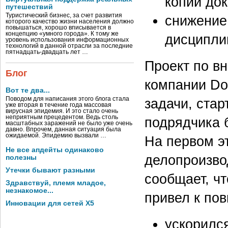
копий до
путешествий
Туристический бизнес, за счет развития
снижение
которого качество жизни населения должно
повышаться, хорошо вписывается в
концепцию «умного города». К тому же
дисципли
уровень использования информационных
технологий в данной отрасли за последние
пятнадцать-двадцать лет …
Проект по в
Блог
компании Do
Вот те два...
Поводом для написания этого блога стала
задачи, стар
уже вторая в течение года массовая
вирусная эпидемия. И это стало очень
неприятным прецедентом. Ведь столь
подрядчика 
масштабных заражений не было уже очень
давно. Впрочем, данная ситуация была
ожидаемой. Эпидемию вызвали …
На первом э
Не все апдейты одинаково
делопроизво
полезны
Утечки бывают разными
сообщает, ч
Здравствуй, племя младое,
незнакомое...
привел к по
Инновации для сетей X5
ускорился