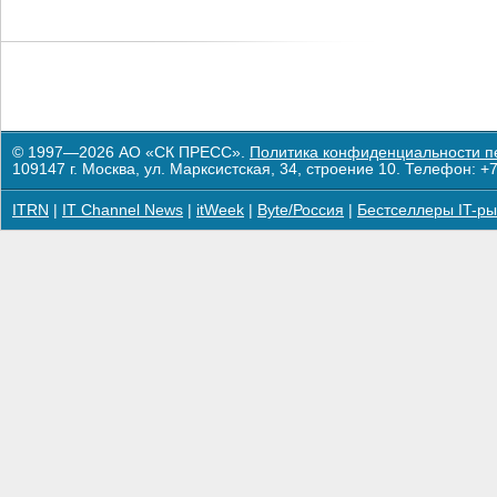
© 1997—2026 АО «СК ПРЕСС».
Политика конфиденциальности п
109147 г. Москва, ул. Марксистская, 34, строение 10. Телефон: +7
ITRN
|
IT Channel News
|
itWeek
|
Byte/Россия
|
Бестселлеры IT-ры