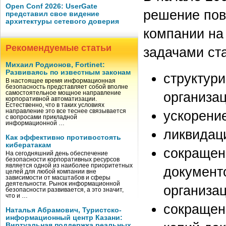
Open Conf 2026: UserGate
решение пов
представил свое видение
архитектуры сетевого доверия
компании на
Рекомендуемые статьи
задачами ст
Михаил Родионов, Fortinet:
Развиваясь по известным законам
структур
В настоящее время информационная
безопасность представляет собой вполне
организац
самостоятельное мощное направление
корпоративной автоматизации.
Естественно, что в таких условиях
направление это все теснее связывается
ускорение
с вопросами прикладной
информационной …
ликвидац
Как эффективно противостоять
кибератакам
сокращен
На сегодняшний день обеспечение
безопасности корпоративных ресурсов
является одной из наиболее приоритетных
документ
целей для любой компании вне
зависимости от масштабов и сферы
деятельности. Рынок информационной
организа
безопасности развивается, а это значит,
что и …
сокращен
Наталья Абрамович, Туристско-
информационный центр Казани:
Виртуальная поддержка реальных