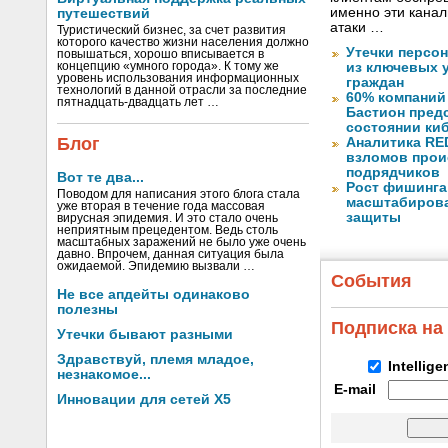
именно эти канал
путешествий
атаки …
Туристический бизнес, за счет развития
которого качество жизни населения должно
Утечки персо
повышаться, хорошо вписывается в
концепцию «умного города». К тому же
из ключевых 
уровень использования информационных
граждан
технологий в данной отрасли за последние
60% компаний
пятнадцать-двадцать лет …
Бастион пред
состоянии ки
Блог
Аналитика RED
взломов прои
подрядчиков
Вот те два...
Рост фишинга
Поводом для написания этого блога стала
масштабирова
уже вторая в течение года массовая
защиты
вирусная эпидемия. И это стало очень
неприятным прецедентом. Ведь столь
масштабных заражений не было уже очень
давно. Впрочем, данная ситуация была
ожидаемой. Эпидемию вызвали …
События
Не все апдейты одинаково
полезны
Подписка на
Утечки бывают разными
Здравствуй, племя младое,
Intellig
незнакомое...
E-mail
Инновации для сетей X5