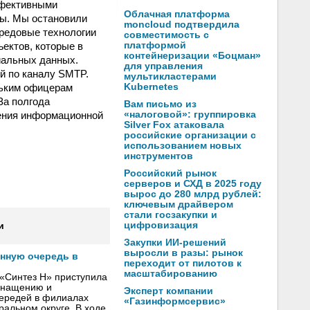
ффективными
Облачная платформа
мы. Мы остановили
moncloud подтвердила
ередовые технологии
совместимость с
ъектов, которые в
платформой
контейнеризации «Боцман»
иальных данных.
для управления
й по каналу SMTP.
мультикластерами
льким офицерам
Kubernetes
За полгода
Вам письмо из
ения информационной
«налоговой»: группировка
Silver Fox атаковала
российские организации с
использованием новых
инструментов
Российский рынок
серверов и СХД в 2025 году
вырос до 280 млрд рублей:
ключевым драйвером
стали госзакупки и
цифровизация
и
Закупки ИИ-решений
выросли в разы: рынок
онную очередь в
переходит от пилотов к
масштабированию
«Синтез Н» приступила
оснащению и
Эксперт компании
чередей в филиалах
«Газинформсервис»
альном округе. В ходе