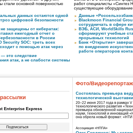
ы стали основной поверхностью
работ специалисты «Синтез 
существующее оборудование
нальных данных остаются одной
Данные «Россельхозбанк
угроз цифровой безопасности
Blackmoon Financial Grou
сотрудничать в сфере к
 не защищены от кибератак:
ВЭБ, АСИ, WorldSkills Ru
ставил ежегодный отчет о
сформируют учебные ст
бербезопасности в России
прорывных технологий
 Security SOC: треть всех
Банк «Открытие» заверш
сходит с помощью атак через
по внедрению искусствен
работе операторов конта
 — это следствие
ния атак, а не слабости системы
Фото/Видеорепорта
Состоялась премьера вед
 рассылки
технологической выставк
20–22 июня 2017 года в рамках 
технологического развития «Тех
ent Enterprise Express
премьера обновленной национал
науки, технологий и инноваций 
она обрела новый формат: «НТ
Ассоциация «НППА»
Олег Сердюков: Мы хотим