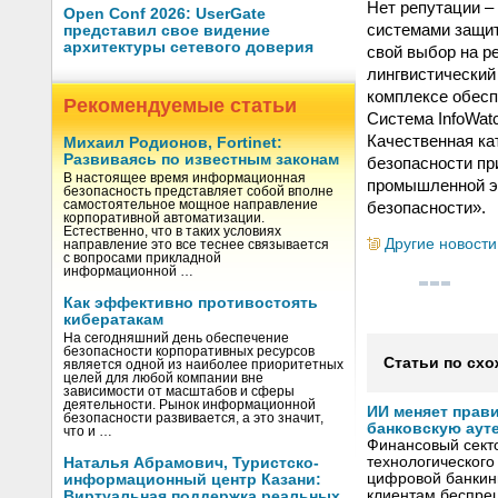
Нет репутации –
Open Conf 2026: UserGate
системами защит
представил свое видение
архитектуры сетевого доверия
свой выбор на р
лингвистический 
комплексе обес
Рекомендуемые статьи
Система InfoWat
Качественная ка
Михаил Родионов, Fortinet:
Развиваясь по известным законам
безопасности пр
В настоящее время информационная
промышленной э
безопасность представляет собой вполне
безопасности».
самостоятельное мощное направление
корпоративной автоматизации.
Естественно, что в таких условиях
Другие новости
направление это все теснее связывается
с вопросами прикладной
информационной …
Как эффективно противостоять
кибератакам
На сегодняшний день обеспечение
безопасности корпоративных ресурсов
Статьи по схо
является одной из наиболее приоритетных
целей для любой компании вне
зависимости от масштабов и сферы
деятельности. Рынок информационной
ИИ меняет прав
безопасности развивается, а это значит,
банковскую аут
что и …
Финансовый секто
технологического
Наталья Абрамович, Туристско-
цифровой банкин
информационный центр Казани:
клиентам беспрец
Виртуальная поддержка реальных