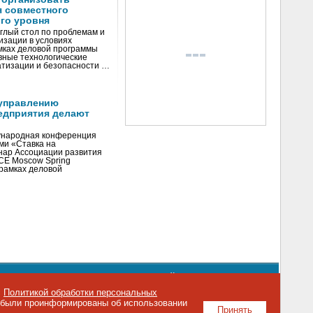
я совместного
го уровня
глый стол по проблемам и
зации в условиях
мках деловой программы
вные технологические
тизации и безопасности …
управлению
едприятия делают
ународная конференция
ми «Ставка на
инар Ассоциации развития
CE Moscow Spring
рамках деловой
орядке использования материалов сайта
emag.ru
..
с
Политикой обработки персональных
о были проинформированы об использовании
Принять