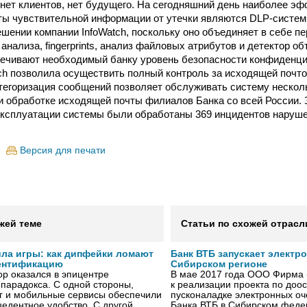
 нет клиентов, нет будущего. На сегодняшний день наиболее э
ы чувствительной информации от утечки являются DLP-систе
ешении компании InfoWatch, поскольку оно объединяет в себе п
анализа, fingerprints, анализ файловых атрибутов и детектор об
печивают необходимый банку уровень безопасности конфиденц
ch позволила осуществить полный контроль за исходящей почто
тегоризация сообщений позволяет обслуживать систему неско
и обработке исходящей почты филиалов Банка со всей России. 
ксплуатации системы были обработаны 369 инцидентов наруш
Версия для печати
жей теме
Статьи по схожей отрасл
ила игры: как дипфейки ломают
Банк ВТБ запускает электр
ентификацию
Сибирском регионе
р оказался в эпицентре
В мае 2017 года ООО Фирма 
 парадокса. С одной стороны,
к реализации проекта по до
г и мобильные сервисы обеспечили
пусконаладке электронных о
едентное удобство. С другой,
Банка ВТБ в Сибирском федер