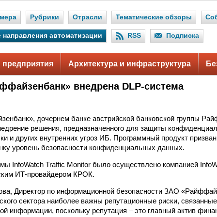
мера
Рубрики
Отрасли
Тематические обзоры
Со
 направления автоматизации
RSS
Подписка
 предприятия
Архитектура и инфраструктура
Бе
ффайзенбанк» внедрена DLP-система
енбанк», дочернем банке австрийской банковской группы Рай
недрение решения, предназначенного для защиты конфиденциа
чки и других внутренних угроз ИБ. Программный продукт призва
нку уровень безопасности конфиденциальных данных.
ы InfoWatch Traffic Monitor было осуществлено компанией Info
ским ИТ-провайдером КРОК.
ова, Директор по информационной безопасности ЗАО «Райффай
ского сектора наиболее важны репутационные риски, связанные
й информации, поскольку репутация – это главный актив финан