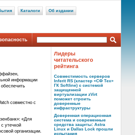
бытия
Каталоги
Об издании
зопасность
Лидеры
читательского
рейтинга
ффайзен,
Совместимость серверов
льной информации
Inferit RS (кластер «СФ Тех»
н обеспечить
ГК Softline) с системой
защищенной
виртуализации zVirt
поможет строить
Watch совместно с
доверенные
инфраструктуры
Доверенная операционная
зенбанк»: «Для
система и современные
 с утечкой
средства защиты: Astra
Linux и Dallas Lock прошли
совой организации.
испытания