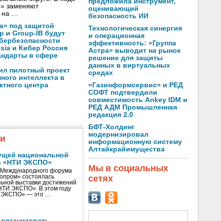
предложила инструмент,
Н» заменяют
оценивающий
 на …
безопасность ИИ
а» под защитой
Технологическая синергия
p и Group-IB будут
и операционная
ибербезопасности
эффективность: «Группа
ssia и Кибер Россия
Астра» выводит на рынок
андарты в сфере
решение для защиты
данных в виртуальных
ил пилотный проект
средах
ного интеллекта в
«Газинформсервис» и РЕД
ктного центра
СОФТ подтвердили
совместимость Ankey IDM и
РЕД АДМ Промышленная
редакция 2.0
БФТ-Холдинг
модернизировал
жи
информационную систему
Алтайкрайимущества
ущей национальной
и «НТИ ЭКСПО»
Мы в социальных
V Международного форума
нопром» состоялась
сетях
ьной выставки достижений
«НТИ ЭКСПО». В этом году
И ЭКСПО» — это …
 организовать