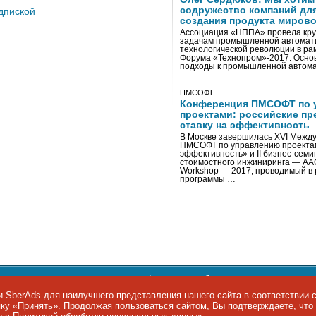
содружество компаний дл
дпиской
создания продукта мирово
Ассоциация «НППА» провела кру
задачам промышленной автомати
технологической революции в ра
Форума «Технопром»-2017. Осно
подходы к промышленной автома
ПМСОФТ
Конференция ПМСОФТ по 
проектами: российские пр
ставку на эффективность
В Москве завершилась XVI Межд
ПМСОФТ по управлению проекта
эффективность» и II бизнес-сем
стоимостного инжиниринга — AA
Workshop — 2017, проводимый в 
программы …
ости персональных данных
,
информация об авторских правах и п
фон: +7 495 974-22-60. Факс: +7 495 974-22-63. E-mail:
siteeditor@i
 SberAds для наилучшего представления нашего сайта в соответствии 
опку «Принять». Продолжая пользоваться сайтом, Вы подтверждаете, чт
ы IT-рынка