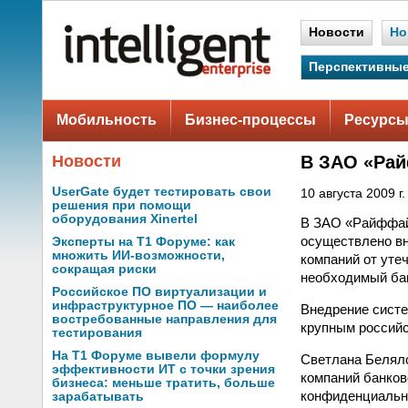
Новости
Но
Перспективные
Мобильность
Бизнес-процессы
Ресурсы
Новости
В ЗАО «Рай
UserGate будет тестировать свои
10 августа 2009 г.
решения при помощи
оборудования Xinertel
В ЗАО «Райффайз
осуществлено в
Эксперты на Т1 Форуме: как
множить ИИ-возможности,
компаний от уте
сокращая риски
необходимый ба
Российское ПО виртуализации и
инфраструктурное ПО — наиболее
Внедрение систем
востребованные направления для
крупным россий
тестирования
На Т1 Форуме вывели формулу
Светлана Белял
эффективности ИТ с точки зрения
компаний банков
бизнеса: меньше тратить, больше
конфиденциально
зарабатывать