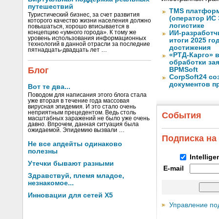
путешествий
TMS платформ
Туристический бизнес, за счет развития
(оператор ИС
которого качество жизни населения должно
логистике
повышаться, хорошо вписывается в
концепцию «умного города». К тому же
ИИ-разработч
уровень использования информационных
итоги 2025 го
технологий в данной отрасли за последние
достижения
пятнадцать-двадцать лет …
«РТД-Карго» 
обработки за
Блог
BPMSoft
CorpSoft24 с
документов п
Вот те два...
Поводом для написания этого блога стала
уже вторая в течение года массовая
вирусная эпидемия. И это стало очень
неприятным прецедентом. Ведь столь
События
масштабных заражений не было уже очень
давно. Впрочем, данная ситуация была
ожидаемой. Эпидемию вызвали …
Подписка на
Не все апдейты одинаково
полезны
Intellig
Утечки бывают разными
E-mail
Здравствуй, племя младое,
незнакомое...
Инновации для сетей X5
Управление по