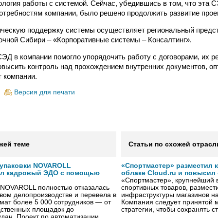
ология работы с системой. Сейчас, убедившись в том, что эта 
отребностям компании, было решено продолжить развитие прое
ическую поддержку системы осуществляет региональный предс
очной Сибири – «Корпоративные системы – Консалтинг».
ЭД в компании помогло упорядочить работу с договорами, их р
овысить контроль над прохождением внутренних документов, о
 компании.
Версия для печати
жей теме
Статьи по схожей отрасл
 упаковки NOVAROLL
«Спортмастер» разместил 
ал кадровый ЭДО с помощью
облаке Cloud.ru и повысил
«Спортмастер», крупнейший 
 NOVAROLL полностью отказалась
спортивных товаров, размести
овом делопроизводстве и перевела в
инфраструктуры магазинов на
ат более 5 000 сотрудников — от
Компания следует принятой 
дственных площадок до
стратегии, чтобы сохранять 
дан. Проект по автоматизации …