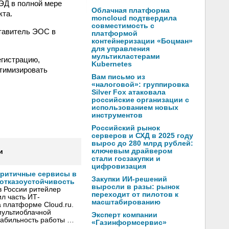
СЭД в полной мере
Облачная платформа
кта.
moncloud подтвердила
совместимость с
тавитель ЭОС в
платформой
контейнеризации «Боцман»
для управления
мультикластерами
егистрацию,
Kubernetes
птимизировать
Вам письмо из
«налоговой»: группировка
Silver Fox атаковала
российские организации с
использованием новых
инструментов
Российский рынок
серверов и СХД в 2025 году
вырос до 280 млрд рублей:
ключевым драйвером
и
стали госзакупки и
цифровизация
критичные сервисы в
Закупки ИИ-решений
 отказоустойчивость
выросли в разы: рынок
в России ритейлер
переходит от пилотов к
л часть ИТ-
масштабированию
 платформе Cloud.ru.
мультиоблачной
Эксперт компании
стабильность работы …
«Газинформсервис»