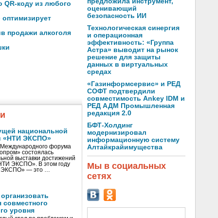
предложила инструмент,
по QR-коду из любого
оценивающий
безопасность ИИ
» оптимизирует
Технологическая синергия
ив продажи алкоголя
и операционная
эффективность: «Группа
шки
Астра» выводит на рынок
решение для защиты
данных в виртуальных
средах
«Газинформсервис» и РЕД
СОФТ подтвердили
совместимость Ankey IDM и
РЕД АДМ Промышленная
редакция 2.0
жи
БФТ-Холдинг
ущей национальной
модернизировал
и «НТИ ЭКСПО»
информационную систему
V Международного форума
Алтайкрайимущества
нопром» состоялась
ьной выставки достижений
«НТИ ЭКСПО». В этом году
Мы в социальных
И ЭКСПО» — это …
сетях
 организовать
я совместного
го уровня