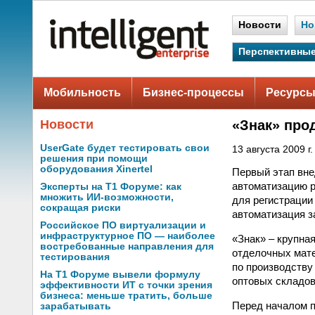
Новости
Но
Перспективные
Мобильность
Бизнес-процессы
Ресурсы
Новости
«Знак» про
UserGate будет тестировать свои
13 августа 2009 г.
решения при помощи
оборудования Xinertel
Первый этап вне
автоматизацию р
Эксперты на Т1 Форуме: как
множить ИИ-возможности,
для регистрации
сокращая риски
автоматизация з
Российское ПО виртуализации и
инфраструктурное ПО — наиболее
«Знак» – крупна
востребованные направления для
отделочных мате
тестирования
по производству
На Т1 Форуме вывели формулу
оптовых складов
эффективности ИТ с точки зрения
бизнеса: меньше тратить, больше
Перед началом п
зарабатывать