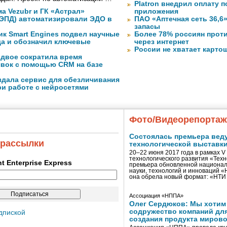
Platron внедрил оплату 
а Vezubr и ГК «Астрал»
приложения
 ЭПД) автоматизировали ЭДО в
ПАО «Аптечная сеть 36,6
запасы
ик Smart Engines подвел научные
Более 78% россиян прот
да и обозначил ключевые
через интернет
России не хватает карто
вдвое сократила время
явок с помощью CRM на базе
оздала сервис для обезличивания
ри работе с нейросетями
Фото/Видеорепорта
Состоялась премьера вед
 рассылки
технологической выставк
20–22 июня 2017 года в рамках 
технологического развития «Тех
ent Enterprise Express
премьера обновленной национал
науки, технологий и инноваций 
она обрела новый формат: «НТ
Ассоциация «НППА»
Олег Сердюков: Мы хотим
содружество компаний дл
дпиской
создания продукта мирово