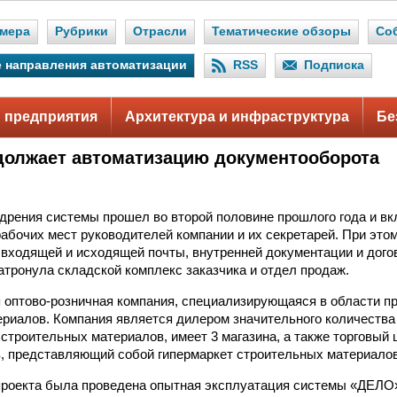
мера
Рубрики
Отрасли
Тематические обзоры
Со
 направления автоматизации
RSS
Подписка
 предприятия
Архитектура и инфраструктура
Бе
должает автоматизацию документооборота
дрения системы прошел во второй половине прошлого года и вк
абочих мест руководителей компании и их секретарей. При эт
 входящей и исходящей почты, внутренней документации и дого
атронула складской комплекс заказчика и отдел продаж.
я оптово-розничная компания, специализирующаяся в области п
риалов. Компания является дилером значительного количества
 строительных материалов, имеет 3 магазина, а также торговый 
, представляющий собой гипермаркет строительных материалов
роекта была проведена опытная эксплуатация системы «ДЕЛО»