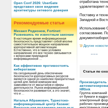
отработана техн
Open Conf 2026: UserGate
удовлетворяет п
представил свое видение
архитектуры сетевого доверия
Поставку и техн
Западной и Вост
Рекомендуемые статьи
Использование С
Михаил Родионов, Fortinet:
согласование. П
Развиваясь по известным законам
документооборот
В настоящее время информационная
безопасность представляет собой вполне
самостоятельное мощное направление
Другие новости
корпоративной автоматизации.
Естественно, что в таких условиях
направление это все теснее связывается
с вопросами прикладной
информационной …
Как эффективно противостоять
кибератакам
Статьи по схо
На сегодняшний день обеспечение
безопасности корпоративных ресурсов
является одной из наиболее приоритетных
Производитель
целей для любой компании вне
зависимости от масштабов и сферы
автоматизиров
деятельности. Рынок информационной
HRlink
безопасности развивается, а это значит,
Группа компаний
что и …
от бумаги в кадр
электронный форм
Наталья Абрамович, Туристско-
рабочих произво
информационный центр Казани:
иностранных граж
Виртуальная поддержка реальных