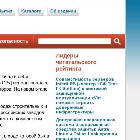
бытия
Каталоги
Об издании
зопасность
Лидеры
читательского
рейтинга
лючал в себя
Совместимость серверов
ом СЭД использовалась
Inferit RS (кластер «СФ Тех»
воров. На новом этапе
ГК Softline) с системой
защищенной
виртуализации zVirt
поможет строить
родаж строительных и
доверенные
 российских заводов
инфраструктуры
центр с комплексом
Доверенная операционная
.
система и современные
средства защиты: Astra
Linux и Dallas Lock прошли
, в ходе которой была
испытания