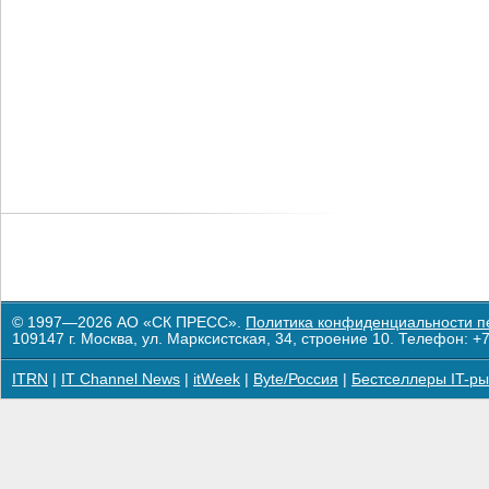
© 1997—2026 АО «СК ПРЕСС».
Политика конфиденциальности п
109147 г. Москва, ул. Марксистская, 34, строение 10. Телефон: +7
ITRN
|
IT Channel News
|
itWeek
|
Byte/Россия
|
Бестселлеры IT-ры