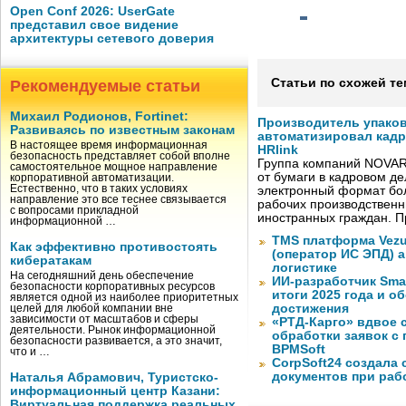
Open Conf 2026: UserGate
представил свое видение
архитектуры сетевого доверия
Статьи по схожей те
Рекомендуемые статьи
Михаил Родионов, Fortinet:
Производитель упако
Развиваясь по известным законам
автоматизировал кад
В настоящее время информационная
HRlink
безопасность представляет собой вполне
Группа компаний NOVAR
самостоятельное мощное направление
от бумаги в кадровом д
корпоративной автоматизации.
Естественно, что в таких условиях
электронный формат бол
направление это все теснее связывается
рабочих производствен
с вопросами прикладной
иностранных граждан. П
информационной …
TMS платформа Vezu
Как эффективно противостоять
(оператор ИС ЭПД) 
кибератакам
логистике
На сегодняшний день обеспечение
ИИ-разработчик Sma
безопасности корпоративных ресурсов
итоги 2025 года и 
является одной из наиболее приоритетных
достижения
целей для любой компании вне
зависимости от масштабов и сферы
«РТД-Карго» вдвое 
деятельности. Рынок информационной
обработки заявок с
безопасности развивается, а это значит,
BPMSoft
что и …
CorpSoft24 создала
документов при раб
Наталья Абрамович, Туристско-
информационный центр Казани:
Виртуальная поддержка реальных