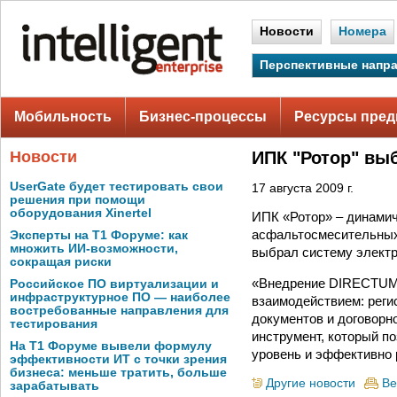
Новости
Номера
Перспективные напр
Мобильность
Бизнес-процессы
Ресурсы пред
Новости
ИПК "Ротор" вы
UserGate будет тестировать свои
17 августа 2009 г.
решения при помощи
оборудования Xinertel
ИПК «Ротор» – динамич
асфальтосмесительных 
Эксперты на Т1 Форуме: как
множить ИИ-возможности,
выбрал систему элект
сокращая риски
«Внедрение DIRECTUM 
Российское ПО виртуализации и
инфраструктурное ПО — наиболее
взаимодействием: реги
востребованные направления для
документов и договорн
тестирования
инструмент, который п
На Т1 Форуме вывели формулу
уровень и эффективно 
эффективности ИТ с точки зрения
бизнеса: меньше тратить, больше
Другие новости
Ве
зарабатывать