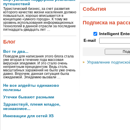
путешествий
События
Туристический бизнес, за счет развития
которого качество жизни населения должно
повышаться, хорошо вписывается в
концепцию «умного города». К тому же
Подписка на рас
уровень использования информационных
технологий в данной отрасли за последние
пятнадцать-двадцать лет …
Intelligent Ent
E-mail
Блог
Вот те два...
Поводом для написания этого блога стала
уже вторая в течение года массовая
Управление подписко
вирусная эпидемия. И это стало очень
неприятным прецедентом. Ведь столь
масштабных заражений не было уже очень
давно. Впрочем, данная ситуация была
ожидаемой. Эпидемию вызвали …
Не все апдейты одинаково
полезны
Утечки бывают разными
Здравствуй, племя младое,
незнакомое...
Инновации для сетей X5