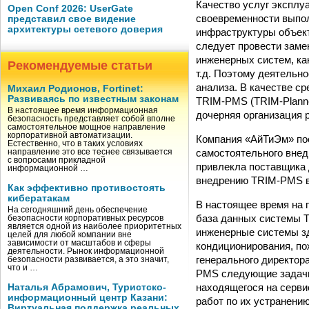
Качество услуг эксплу
Open Conf 2026: UserGate
своевременности выпол
представил свое видение
архитектуры сетевого доверия
инфраструктуры объект
следует провести заме
инженерных систем, ка
Рекомендуемые статьи
т.д. Поэтому деятельн
анализа. В качестве с
Михаил Родионов, Fortinet:
Развиваясь по известным законам
TRIM-PMS (TRIM-Plann
В настоящее время информационная
дочерняя организация 
безопасность представляет собой вполне
самостоятельное мощное направление
корпоративной автоматизации.
Компания «АйТиЭм» пос
Естественно, что в таких условиях
самостоятельного внед
направление это все теснее связывается
с вопросами прикладной
привлекла поставщика 
информационной …
внедрению TRIM-PMS вз
Как эффективно противостоять
кибератакам
В настоящее время на 
На сегодняшний день обеспечение
база данных системы 
безопасности корпоративных ресурсов
является одной из наиболее приоритетных
инженерные системы зд
целей для любой компании вне
зависимости от масштабов и сферы
кондиционирования, по
деятельности. Рынок информационной
генерального директор
безопасности развивается, а это значит,
что и …
PMS следующие задачи:
находящегося на серви
Наталья Абрамович, Туристско-
информационный центр Казани:
работ по их устранению
Виртуальная поддержка реальных