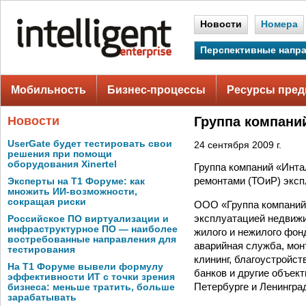
Новости
Номера
Перспективные напр
Мобильность
Бизнес-процессы
Ресурсы пред
Новости
Группа компани
UserGate будет тестировать свои
24 сентября 2009 г.
решения при помощи
оборудования Xinertel
Группа компаний «Инта
ремонтами (ТОиР) эксп
Эксперты на Т1 Форуме: как
множить ИИ-возможности,
сокращая риски
ООО «Группа компаний 
эксплуатацией недвижи
Российское ПО виртуализации и
инфраструктурное ПО — наиболее
жилого и нежилого фон
востребованные направления для
аварийная служба, мон
тестирования
клининг, благоустройст
На Т1 Форуме вывели формулу
банков и другие объек
эффективности ИТ с точки зрения
Петербурге и Ленинград
бизнеса: меньше тратить, больше
зарабатывать