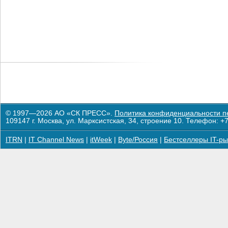
© 1997—2026 АО «СК ПРЕСС».
Политика конфиденциальности п
109147 г. Москва, ул. Марксистская, 34, строение 10. Телефон: +7
ITRN
|
IT Channel News
|
itWeek
|
Byte/Россия
|
Бестселлеры IT-ры