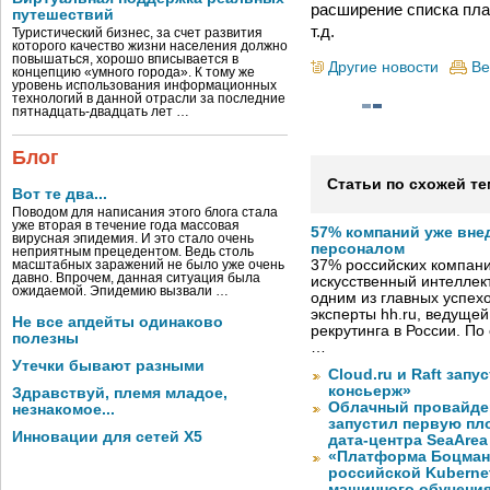
расширение списка пла
путешествий
т.д.
Туристический бизнес, за счет развития
которого качество жизни населения должно
повышаться, хорошо вписывается в
Другие новости
Ве
концепцию «умного города». К тому же
уровень использования информационных
технологий в данной отрасли за последние
пятнадцать-двадцать лет …
Блог
Статьи по схожей те
Вот те два...
Поводом для написания этого блога стала
уже вторая в течение года массовая
57% компаний уже вне
вирусная эпидемия. И это стало очень
персоналом
неприятным прецедентом. Ведь столь
37% российских компан
масштабных заражений не было уже очень
давно. Впрочем, данная ситуация была
искусственный интеллект
ожидаемой. Эпидемию вызвали …
одним из главных успех
эксперты hh.ru, ведуще
Не все апдейты одинаково
рекрутинга в России. П
полезны
…
Утечки бывают разными
Cloud.ru и Raft запу
консьерж»
Здравствуй, племя младое,
Облачный провайде
незнакомое...
запустил первую пло
Инновации для сетей X5
дата-центра SeaArea
«Платформа Боцман
российской Kuberne
машинного обучени