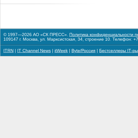
© 1997—2026 АО «СК ПРЕСС».
Политика конфиденциальности п
109147 г. Москва, ул. Марксистская, 34, строение 10. Телефон: +7
ITRN
|
IT Channel News
|
itWeek
|
Byte/Россия
|
Бестселлеры IT-ры