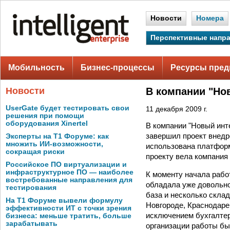
Новости
Номера
Перспективные напр
Мобильность
Бизнес-процессы
Ресурсы пред
Новости
В компании "Но
UserGate будет тестировать свои
11 декабря 2009 г.
решения при помощи
оборудования Xinertel
В компании "Новый инт
завершил проект внедр
Эксперты на Т1 Форуме: как
множить ИИ-возможности,
использована платфор
сокращая риски
проекту вела компания
Российское ПО виртуализации и
инфраструктурное ПО — наиболее
К моменту начала рабо
востребованные направления для
обладала уже довольно
тестирования
база и несколько скла
На Т1 Форуме вывели формулу
Новгороде, Краснодаре
эффективности ИТ с точки зрения
исключением бухгалтер
бизнеса: меньше тратить, больше
зарабатывать
организации работы бы