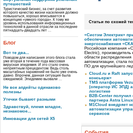
путешествий
Туристический бизнес, за счет развития
которого качество жизни населения должно
повышаться, хорошо вписывается в
концепцию «умного города». К тому же
Статьи по схожей те
уровень использования информационных
технологий в данной отрасли за последние
пятнадцать-двадцать лет …
«Систэм Электрик» пр
обеспечении автомати
Блог
энергоснабжения «СК
Российская компания «С
Вот те два...
Electric), производител
области распределения 
Поводом для написания этого блога стала
уже вторая в течение года массовая
автоматизации, стала п
вирусная эпидемия. И это стало очень
ПО для крупнейшего лед
неприятным прецедентом. Ведь столь
масштабных заражений не было уже очень
Cloud.ru и Raft запу
давно. Впрочем, данная ситуация была
консьерж»
ожидаемой. Эпидемию вызвали …
TMS платформа Vezu
(оператор ИС ЭПД) 
Не все апдейты одинаково
логистике
полезны
B2B-Center получил 
Утечки бывают разными
партнера Astra Linux
M1Cloud внедряет н
Здравствуй, племя младое,
автоматизации упра
незнакомое...
сервисов
Инновации для сетей X5
События