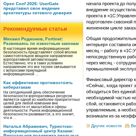
начала проекта до пол
Open Conf 2026: UserGate
представил свое видение
внедрение осуществлял
архитектуры сетевого доверия
проекта в «1С:Управл
подготовлен сквозной 
жизненном цикле заказ
Рекомендуемые статьи
Общая продолжительнос
Михаил Родионов, Fortinet:
Развиваясь по известным законам
интерьер» составила о
В настоящее время информационная
месяц – работу в «1С:
безопасность представляет собой вполне
непосредственную рабо
самостоятельное мощное направление
корпоративной автоматизации.
через месяц - сотрудни
Естественно, что в таких условиях
направление это все теснее связывается
промышленной эксплуат
с вопросами прикладной
информационной …
Финансовый директор к
Как эффективно противостоять
«Сейчас, когда проект 
кибератакам
обходиться без единой
На сегодняшний день обеспечение
безопасности корпоративных ресурсов
необходимой частью на
является одной из наиболее приоритетных
сбой, остановится раб
целей для любой компании вне
зависимости от масштабов и сферы
управляемым, а необх
деятельности. Рынок информационной
безопасности развивается, а это значит,
возникали из-за неэфф
что и …
Другие новости
Ве
Наталья Абрамович, Туристско-
информационный центр Казани:
Виртуальная поддержка реальных