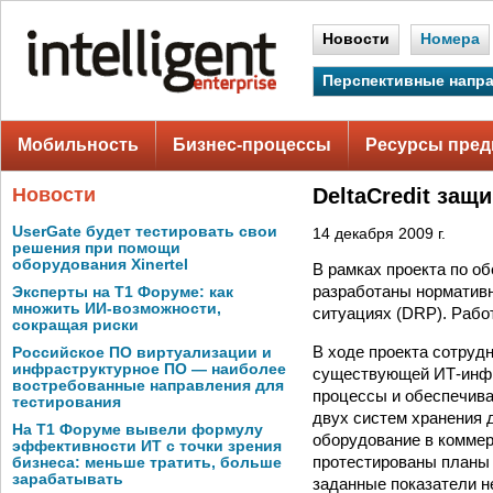
Новости
Номера
Перспективные напр
Мобильность
Бизнес-процессы
Ресурсы пред
Новости
DeltaCredit защ
UserGate будет тестировать свои
14 декабря 2009 г.
решения при помощи
оборудования Xinertel
В рамках проекта по о
разработаны нормативн
Эксперты на Т1 Форуме: как
множить ИИ-возможности,
ситуациях (DRP). Рабо
сокращая риски
В ходе проекта сотруд
Российское ПО виртуализации и
инфраструктурное ПО — наиболее
существующей ИТ-инфр
востребованные направления для
процессы и обеспечива
тестирования
двух систем хранения д
На Т1 Форуме вывели формулу
оборудование в коммер
эффективности ИТ с точки зрения
протестированы планы 
бизнеса: меньше тратить, больше
зарабатывать
заданные показатели не