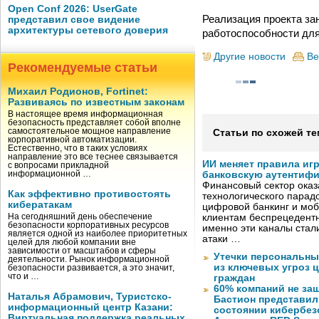
Open Conf 2026: UserGate
Реализация проекта за
представил свое видение
архитектуры сетевого доверия
работоспособности для
Другие новости
Ве
Рекомендуемые статьи
Михаил Родионов, Fortinet:
Развиваясь по известным законам
В настоящее время информационная
безопасность представляет собой вполне
самостоятельное мощное направление
Статьи по схожей те
корпоративной автоматизации.
Естественно, что в таких условиях
направление это все теснее связывается
ИИ меняет правила иг
с вопросами прикладной
информационной …
банковскую аутентиф
Финансовый сектор оказ
Как эффективно противостоять
технологического парадо
кибератакам
цифровой банкинг и мо
На сегодняшний день обеспечение
клиентам беспрецедентн
безопасности корпоративных ресурсов
именно эти каналы стал
является одной из наиболее приоритетных
атаки …
целей для любой компании вне
зависимости от масштабов и сферы
Утечки персональны
деятельности. Рынок информационной
из ключевых угроз 
безопасности развивается, а это значит,
что и …
граждан
60% компаний не за
Наталья Абрамович, Туристско-
Бастион представил
информационный центр Казани:
состоянии кибербез
Виртуальная поддержка реальных