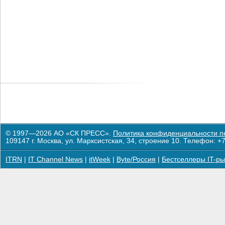
© 1997—2026 АО «СК ПРЕСС».
Политика конфиденциальности п
109147 г. Москва, ул. Марксистская, 34, строение 10. Телефон: +7
ITRN
|
IT Channel News
|
itWeek
|
Byte/Россия
|
Бестселлеры IT-ры