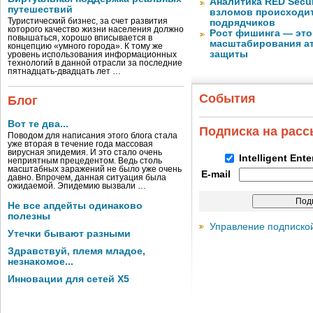
Аналитика RED Secur
путешествий
взломов происходит
Туристический бизнес, за счет развития
подрядчиков
которого качество жизни населения должно
Рост фишинга — это
повышаться, хорошо вписывается в
масштабирования ат
концепцию «умного города». К тому же
защиты
уровень использования информационных
технологий в данной отрасли за последние
пятнадцать-двадцать лет …
События
Блог
Вот те два...
Подписка на рас
Поводом для написания этого блога стала
уже вторая в течение года массовая
вирусная эпидемия. И это стало очень
Intelligent Ent
неприятным прецедентом. Ведь столь
масштабных заражений не было уже очень
E-mail
давно. Впрочем, данная ситуация была
ожидаемой. Эпидемию вызвали …
Не все апдейты одинаково
полезны
Управление подписко
Утечки бывают разными
Здравствуй, племя младое,
незнакомое...
Инновации для сетей X5