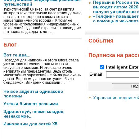
Первый в России те
путешествий
выходит летом 2026
Туристический бизнес, за счет развития
получи устройство 
которого качество жизни населения должно
«Телфин» повышает 
повышаться, хорошо вписывается в
концепцию «умного города». К тому же
с помощью чек-лист
уровень использования информационных
технологий в данной отрасли за последние
пятнадцать-двадцать лет …
События
Блог
Подписка на рас
Вот те два...
Поводом для написания этого блога стала
уже вторая в течение года массовая
Intelligent Ent
вирусная эпидемия. И это стало очень
неприятным прецедентом. Ведь столь
E-mail
масштабных заражений не было уже очень
давно. Впрочем, данная ситуация была
ожидаемой. Эпидемию вызвали …
Не все апдейты одинаково
полезны
Управление подписко
Утечки бывают разными
Здравствуй, племя младое,
незнакомое...
Инновации для сетей X5