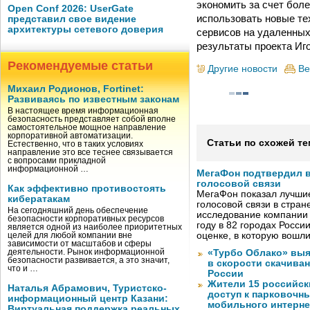
экономить за счет бол
Open Conf 2026: UserGate
использовать новые те
представил свое видение
архитектуры сетевого доверия
сервисов на удаленных
результаты проекта Иг
Рекомендуемые статьи
Другие новости
Ве
Михаил Родионов, Fortinet:
Развиваясь по известным законам
В настоящее время информационная
безопасность представляет собой вполне
самостоятельное мощное направление
корпоративной автоматизации.
Статьи по схожей те
Естественно, что в таких условиях
направление это все теснее связывается
с вопросами прикладной
информационной …
МегаФон подтвердил в
голосовой связи
Как эффективно противостоять
МегаФон показал лучшие
кибератакам
голосовой связи в стран
На сегодняшний день обеспечение
исследование компании
безопасности корпоративных ресурсов
году в 82 городах Росси
является одной из наиболее приоритетных
оценке, в которую вошл
целей для любой компании вне
зависимости от масштабов и сферы
деятельности. Рынок информационной
«Турбо Облако» выя
безопасности развивается, а это значит,
в скорости скачива
что и …
России
Жители 15 российск
Наталья Абрамович, Туристско-
доступ к парковочн
информационный центр Казани:
мобильного интерне
Виртуальная поддержка реальных