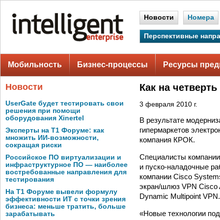
Новости
Номера
Перспективные напр
Мобильность
Бизнес-процессы
Ресурсы пред
Новости
Как на четверть
UserGate будет тестировать свои
3 февраля 2010 г.
решения при помощи
оборудования Xinertel
В результате модерниз
гипермаркетов электро
Эксперты на Т1 Форуме: как
множить ИИ-возможности,
компания КРОК.
сокращая риски
Специалисты компании
Российское ПО виртуализации и
инфраструктурное ПО — наиболее
и пуско-наладочные ра
востребованные направления для
компании Cisco System
тестирования
экран/шлюз VPN Cisco 
На Т1 Форуме вывели формулу
Dynamic Multipoint VPN.
эффективности ИТ с точки зрения
бизнеса: меньше тратить, больше
«Новые технологии под
зарабатывать