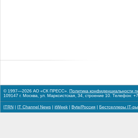
© 1997—2026 АО «СК ПРЕСС».
Политика конфиденциальности п
109147 г. Москва, ул. Марксистская, 34, строение 10. Телефон: +7
ITRN
|
IT Channel News
|
itWeek
|
Byte/Россия
|
Бестселлеры IT-ры