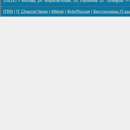
109147 г. Москва, ул. Марксистская, 34, строение 10. Телефон: +7
ITRN
|
IT Channel News
|
itWeek
|
Byte/Россия
|
Бестселлеры IT-ры