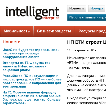
Новости
Номера
Перспективные напр
Мобильность
Бизнес-процессы
Ресурсы пред
Новости
НП ВТИ строит 
UserGate будет тестировать свои
11 февраля 2010 г.
решения при помощи
оборудования Xinertel
Некоммерческое партне
«ВТИ» – национального
Эксперты на Т1 Форуме: как
множить ИИ-возможности,
три компании.
сокращая риски
Для реализации совмес
Российское ПО виртуализации и
инфраструктурное ПО — наиболее
документооборота НП 
востребованные направления для
данных на основе высо
тестирования
экономичной платформ
На Т1 Форуме вывели формулу
эффективности ИТ с точки зрения
В ходе консультаций с
бизнеса: меньше тратить, больше
основе технологии Micr
зарабатывать