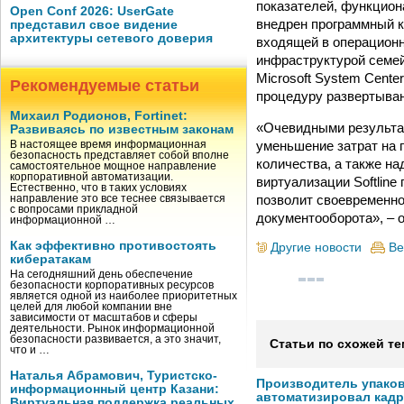
показателей, функцион
Open Conf 2026: UserGate
внедрен программный ко
представил свое видение
архитектуры сетевого доверия
входящей в операционн
инфраструктурой семей
Microsoft System Cente
Рекомендуемые статьи
процедуру развертыван
Михаил Родионов, Fortinet:
«Очевидными результат
Развиваясь по известным законам
уменьшение затрат на 
В настоящее время информационная
безопасность представляет собой вполне
количества, а также н
самостоятельное мощное направление
корпоративной автоматизации.
виртуализации Softline
Естественно, что в таких условиях
позволит своевременно
направление это все теснее связывается
с вопросами прикладной
документооборота», – 
информационной …
Как эффективно противостоять
Другие новости
Ве
кибератакам
На сегодняшний день обеспечение
безопасности корпоративных ресурсов
является одной из наиболее приоритетных
целей для любой компании вне
зависимости от масштабов и сферы
деятельности. Рынок информационной
безопасности развивается, а это значит,
Статьи по схожей те
что и …
Наталья Абрамович, Туристско-
Производитель упако
информационный центр Казани:
автоматизировал кад
Виртуальная поддержка реальных