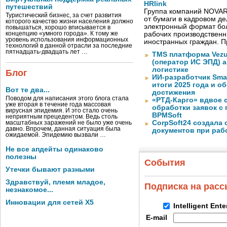
HRlink
путешествий
Группа компаний NOVAR
Туристический бизнес, за счет развития
от бумаги в кадровом д
которого качество жизни населения должно
электронный формат бол
повышаться, хорошо вписывается в
концепцию «умного города». К тому же
рабочих производствен
уровень использования информационных
иностранных граждан. П
технологий в данной отрасли за последние
пятнадцать-двадцать лет …
TMS платформа Vezu
(оператор ИС ЭПД) 
логистике
Блог
ИИ-разработчик Sma
итоги 2025 года и 
Вот те два...
достижения
Поводом для написания этого блога стала
«РТД-Карго» вдвое 
уже вторая в течение года массовая
обработки заявок с
вирусная эпидемия. И это стало очень
BPMSoft
неприятным прецедентом. Ведь столь
CorpSoft24 создала
масштабных заражений не было уже очень
давно. Впрочем, данная ситуация была
документов при раб
ожидаемой. Эпидемию вызвали …
Не все апдейты одинаково
полезны
События
Утечки бывают разными
Здравствуй, племя младое,
Подписка на рас
незнакомое...
Инновации для сетей X5
Intelligent Ent
E-mail