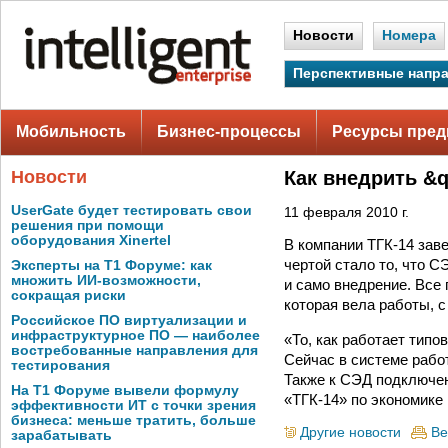
Новости
Номера
Перспективные напр
Мобильность
Бизнес-процессы
Ресурсы пред
Новости
Как внедрить &q
UserGate будет тестировать свои
11 февраля 2010 г.
решения при помощи
оборудования Xinertel
В компании ТГК-14 зав
чертой стало то, что 
Эксперты на Т1 Форуме: как
множить ИИ-возможности,
и само внедрение. Все
сокращая риски
которая вела работы, 
Российское ПО виртуализации и
инфраструктурное ПО — наиболее
«То, как работает тип
востребованные направления для
Сейчас в системе работ
тестирования
Также к СЭД подключен
На Т1 Форуме вывели формулу
«ТГК-14» по экономике
эффективности ИТ с точки зрения
бизнеса: меньше тратить, больше
Другие новости
Ве
зарабатывать