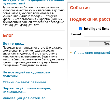
путешествий
События
Туристический бизнес, за счет развития
которого качество жизни населения должно
повышаться, хорошо вписывается в
концепцию «умного города». К тому же
Подписка на рас
уровень использования информационных
технологий в данной отрасли за последние
пятнадцать-двадцать лет …
Intelligent Ent
E-mail
Блог
Вот те два...
Поводом для написания этого блога стала
уже вторая в течение года массовая
Управление подписко
вирусная эпидемия. И это стало очень
неприятным прецедентом. Ведь столь
масштабных заражений не было уже очень
давно. Впрочем, данная ситуация была
ожидаемой. Эпидемию вызвали …
Не все апдейты одинаково
полезны
Утечки бывают разными
Здравствуй, племя младое,
незнакомое...
Инновации для сетей X5