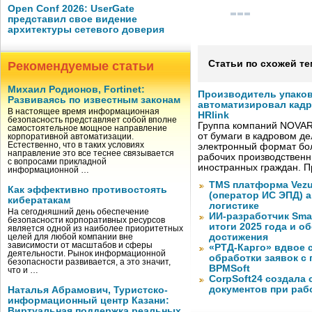
Open Conf 2026: UserGate
представил свое видение
архитектуры сетевого доверия
Статьи по схожей те
Рекомендуемые статьи
Михаил Родионов, Fortinet:
Производитель упако
Развиваясь по известным законам
автоматизировал кад
В настоящее время информационная
HRlink
безопасность представляет собой вполне
Группа компаний NOVAR
самостоятельное мощное направление
от бумаги в кадровом д
корпоративной автоматизации.
Естественно, что в таких условиях
электронный формат бол
направление это все теснее связывается
рабочих производствен
с вопросами прикладной
иностранных граждан. П
информационной …
TMS платформа Vezu
Как эффективно противостоять
(оператор ИС ЭПД) 
кибератакам
логистике
На сегодняшний день обеспечение
ИИ-разработчик Sma
безопасности корпоративных ресурсов
итоги 2025 года и 
является одной из наиболее приоритетных
достижения
целей для любой компании вне
зависимости от масштабов и сферы
«РТД-Карго» вдвое 
деятельности. Рынок информационной
обработки заявок с
безопасности развивается, а это значит,
BPMSoft
что и …
CorpSoft24 создала
документов при раб
Наталья Абрамович, Туристско-
информационный центр Казани:
Виртуальная поддержка реальных