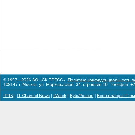
© 1997—2026 АО «СК ПРЕСС».
Политика конфиденциальности п
109147 г. Москва, ул. Марксистская, 34, строение 10. Телефон: +7
ITRN
|
IT Channel News
|
itWeek
|
Byte/Россия
|
Бестселлеры IT-ры