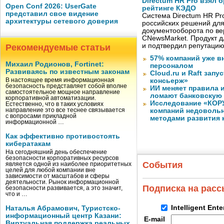
Directum HR Pro взял 
Open Conf 2026: UserGate
рейтинге КЭДО
представил свое видение
Система Directum HR Pr
архитектуры сетевого доверия
российских решений для
документооборота по в
CNewsMarket. Продукт 
и подтвердил репутацию
Рекомендуемые статьи
57% компаний уже в
Михаил Родионов, Fortinet:
персоналом
Развиваясь по известным законам
Cloud.ru и Raft запу
В настоящее время информационная
консьерж»
безопасность представляет собой вполне
ИИ меняет правила 
самостоятельное мощное направление
ломают банковскую
корпоративной автоматизации.
Исследование «КОРУ
Естественно, что в таких условиях
направление это все теснее связывается
компаний недоволь
с вопросами прикладной
методами развития 
информационной …
Как эффективно противостоять
кибератакам
На сегодняшний день обеспечение
безопасности корпоративных ресурсов
События
является одной из наиболее приоритетных
целей для любой компании вне
зависимости от масштабов и сферы
деятельности. Рынок информационной
Подписка на рас
безопасности развивается, а это значит,
что и …
Intelligent Ent
Наталья Абрамович, Туристско-
информационный центр Казани:
E-mail
Виртуальная поддержка реальных