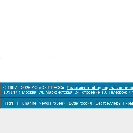
© 1997—2026 АО «СК ПРЕСС».
Политика конфиденциальности п
109147 г. Москва, ул. Марксистская, 34, строение 10. Телефон: +7
ITRN
|
IT Channel News
|
itWeek
|
Byte/Россия
|
Бестселлеры IT-ры