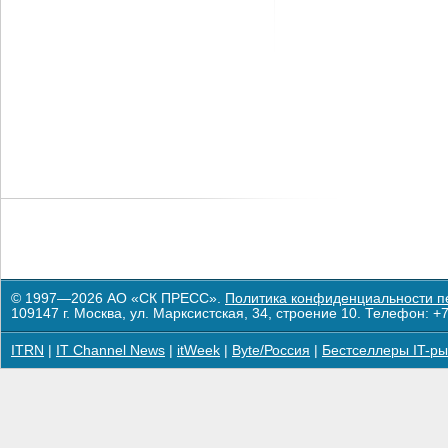
© 1997—2026 АО «СК ПРЕСС».
Политика конфиденциальности п
109147 г. Москва, ул. Марксистская, 34, строение 10. Телефон: +7
ITRN
|
IT Channel News
|
itWeek
|
Byte/Россия
|
Бестселлеры IT-ры