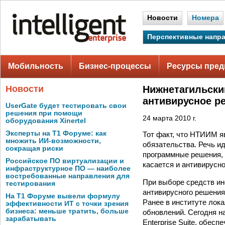
Новости
Номера
Перспективные напр
Мобильность
Бизнес-процессы
Ресурсы пред
Новости
Нижнетагильски
антивирусное р
UserGate будет тестировать свои
решения при помощи
24 марта 2010 г.
оборудования Xinertel
Эксперты на Т1 Форуме: как
Тот факт, что НТИИМ я
множить ИИ-возможности,
обязательства. Речь ид
сокращая риски
программные решения,
Российское ПО виртуализации и
касается и антивирусн
инфраструктурное ПО — наиболее
востребованные направления для
При выборе средств ин
тестирования
антивирусного решения
На Т1 Форуме вывели формулу
Ранее в институте лок
эффективности ИТ с точки зрения
бизнеса: меньше тратить, больше
обновлений. Сегодня н
зарабатывать
Enterprise Suite, обе