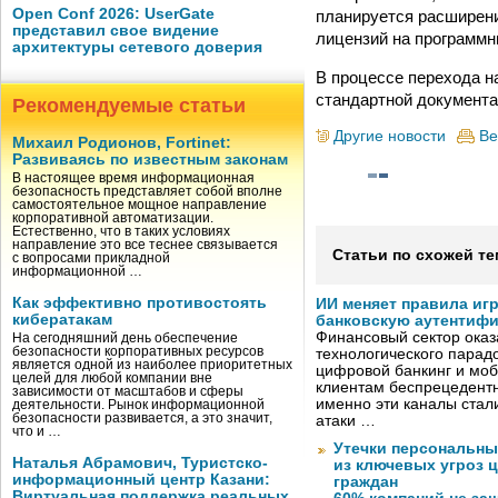
Open Conf 2026: UserGate
планируется расширени
представил свое видение
лицензий на программн
архитектуры сетевого доверия
В процессе перехода на
стандартной документа
Рекомендуемые статьи
Другие новости
Ве
Михаил Родионов, Fortinet:
Развиваясь по известным законам
В настоящее время информационная
безопасность представляет собой вполне
самостоятельное мощное направление
корпоративной автоматизации.
Естественно, что в таких условиях
направление это все теснее связывается
Статьи по схожей те
с вопросами прикладной
информационной …
Как эффективно противостоять
ИИ меняет правила иг
кибератакам
банковскую аутентиф
Финансовый сектор оказ
На сегодняшний день обеспечение
безопасности корпоративных ресурсов
технологического парадо
является одной из наиболее приоритетных
цифровой банкинг и мо
целей для любой компании вне
клиентам беспрецедентн
зависимости от масштабов и сферы
именно эти каналы стал
деятельности. Рынок информационной
безопасности развивается, а это значит,
атаки …
что и …
Утечки персональны
Наталья Абрамович, Туристско-
из ключевых угроз 
информационный центр Казани:
граждан
Виртуальная поддержка реальных