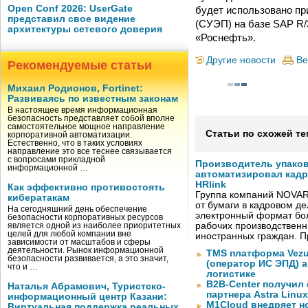
Open Conf 2026: UserGate
будет использовано п
представил свое видение
(СУЭП) на базе SAP R/
архитектуры сетевого доверия
«Роснефть».
Другие новости
Ве
Рекомендуемые статьи
Михаил Родионов, Fortinet:
Развиваясь по известным законам
В настоящее время информационная
безопасность представляет собой вполне
самостоятельное мощное направление
Статьи по схожей те
корпоративной автоматизации.
Естественно, что в таких условиях
направление это все теснее связывается
с вопросами прикладной
Производитель упако
информационной …
автоматизировал кад
HRlink
Как эффективно противостоять
Группа компаний NOVAR
кибератакам
от бумаги в кадровом д
На сегодняшний день обеспечение
электронный формат бол
безопасности корпоративных ресурсов
рабочих производствен
является одной из наиболее приоритетных
целей для любой компании вне
иностранных граждан. П
зависимости от масштабов и сферы
деятельности. Рынок информационной
TMS платформа Vezu
безопасности развивается, а это значит,
(оператор ИС ЭПД) 
что и …
логистике
B2B-Center получил 
Наталья Абрамович, Туристско-
партнера Astra Linux
информационный центр Казани:
M1Cloud внедряет н
Виртуальная поддержка реальных