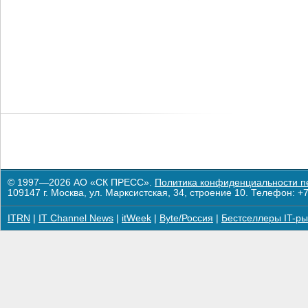
© 1997—2026 АО «СК ПРЕСС».
Политика конфиденциальности п
109147 г. Москва, ул. Марксистская, 34, строение 10. Телефон: +7
ITRN
|
IT Channel News
|
itWeek
|
Byte/Россия
|
Бестселлеры IT-ры