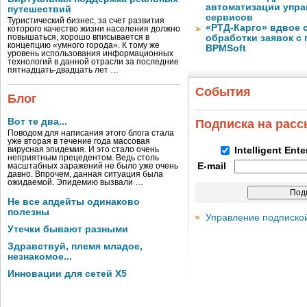
автоматизации упра
путешествий
сервисов
Туристический бизнес, за счет развития
«РТД-Карго» вдвое 
которого качество жизни населения должно
повышаться, хорошо вписывается в
обработки заявок с
концепцию «умного города». К тому же
BPMSoft
уровень использования информационных
технологий в данной отрасли за последние
пятнадцать-двадцать лет …
События
Блог
Вот те два...
Подписка на рас
Поводом для написания этого блога стала
уже вторая в течение года массовая
вирусная эпидемия. И это стало очень
Intelligent Ent
неприятным прецедентом. Ведь столь
E-mail
масштабных заражений не было уже очень
давно. Впрочем, данная ситуация была
ожидаемой. Эпидемию вызвали …
Не все апдейты одинаково
полезны
Управление подписко
Утечки бывают разными
Здравствуй, племя младое,
незнакомое...
Инновации для сетей X5