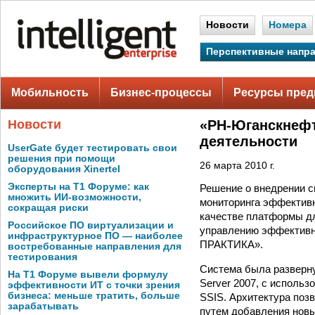
Новости
Номера
Перспективные напр
Мобильность
Бизнес-процессы
Ресурсы пред
Новости
«РН-Юганскнефт
деятельности
UserGate будет тестировать свои
решения при помощи
26 марта 2010 г.
оборудования Xinertel
Эксперты на Т1 Форуме: как
Решение о внедрении 
множить ИИ-возможности,
мониторинга эффективн
сокращая риски
качестве платформы дл
Российское ПО виртуализации и
управлению эффективно
инфраструктурное ПО — наиболее
ПРАКТИКА».
востребованные направления для
тестирования
Система была разверну
На Т1 Форуме вывели формулу
Server 2007, с использ
эффективности ИТ с точки зрения
бизнеса: меньше тратить, больше
SSIS. Архитектура поз
зарабатывать
путем добавления нов