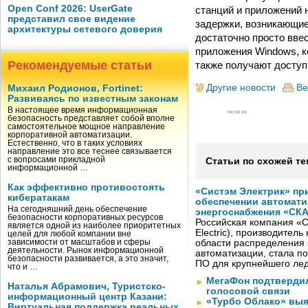
Open Conf 2026: UserGate
станций и приложений 
представил свое видение
задержки, возникающие
архитектуры сетевого доверия
достаточно просто вве
приложения Windows, к
Рекомендуемые статьи
также получают доступ 
Другие новости
Ве
Михаил Родионов, Fortinet:
Развиваясь по известным законам
В настоящее время информационная
безопасность представляет собой вполне
самостоятельное мощное направление
корпоративной автоматизации.
Естественно, что в таких условиях
направление это все теснее связывается
с вопросами прикладной
Статьи по схожей те
информационной …
Как эффективно противостоять
«Систэм Электрик» пр
кибератакам
обеспечении автомати
На сегодняшний день обеспечение
энергоснабжения «СК
безопасности корпоративных ресурсов
Российская компания «С
является одной из наиболее приоритетных
Electric), производител
целей для любой компании вне
зависимости от масштабов и сферы
области распределения 
деятельности. Рынок информационной
автоматизации, стала п
безопасности развивается, а это значит,
ПО для крупнейшего лед
что и …
МегаФон подтвердил
Наталья Абрамович, Туристско-
голосовой связи
информационный центр Казани:
«Турбо Облако» выя
Виртуальная поддержка реальных