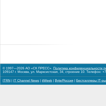
© 1997—2026 АО «СК ПРЕСС».
Политика конфиденциальности п
109147 г. Москва, ул. Марксистская, 34, строение 10. Телефон: +7
ITRN
|
IT Channel News
|
itWeek
|
Byte/Россия
|
Бестселлеры IT-ры