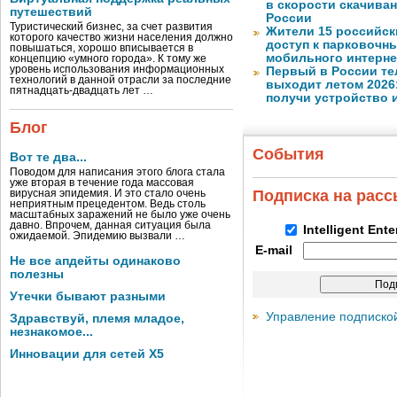
в скорости скачива
путешествий
России
Туристический бизнес, за счет развития
Жители 15 российск
которого качество жизни населения должно
доступ к парковочн
повышаться, хорошо вписывается в
мобильного интерне
концепцию «умного города». К тому же
уровень использования информационных
Первый в России те
технологий в данной отрасли за последние
выходит летом 2026
пятнадцать-двадцать лет …
получи устройство 
Блог
События
Вот те два...
Поводом для написания этого блога стала
уже вторая в течение года массовая
Подписка на рас
вирусная эпидемия. И это стало очень
неприятным прецедентом. Ведь столь
масштабных заражений не было уже очень
давно. Впрочем, данная ситуация была
Intelligent Ent
ожидаемой. Эпидемию вызвали …
E-mail
Не все апдейты одинаково
полезны
Утечки бывают разными
Управление подписко
Здравствуй, племя младое,
незнакомое...
Инновации для сетей X5