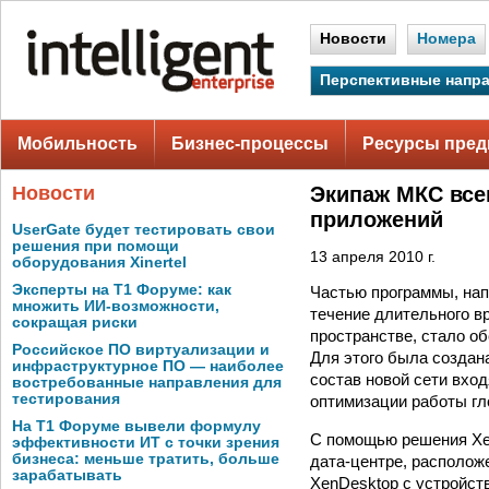
Новости
Номера
Перспективные напр
Мобильность
Бизнес-процессы
Ресурсы пред
Новости
Экипаж МКС всег
приложений
UserGate будет тестировать свои
решения при помощи
13 апреля 2010 г.
оборудования Xinertel
Эксперты на Т1 Форуме: как
Частью программы, нап
множить ИИ-возможности,
течение длительного в
сокращая риски
пространстве, стало о
Российское ПО виртуализации и
Для этого была создана
инфраструктурное ПО — наиболее
состав новой сети вхо
востребованные направления для
тестирования
оптимизации работы гло
На Т1 Форуме вывели формулу
С помощью решения Xe
эффективности ИТ с точки зрения
бизнеса: меньше тратить, больше
дата-центре, располож
зарабатывать
XenDesktop с устройст