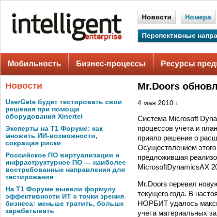
Новости
Номера
Перспективные напр
Мобильность
Бизнес-процессы
Ресурсы пред
Новости
Mr.Doors обнов
UserGate будет тестировать свои
4 мая 2010 г.
решения при помощи
оборудования Xinertel
Система Microsoft Dyn
процессов учета и пла
Эксперты на Т1 Форуме: как
множить ИИ-возможности,
прияло решение о расш
сокращая риски
Осуществлением этого 
Российское ПО виртуализации и
предложившая реализов
инфраструктурное ПО — наиболее
MicrosoftDynamicsAX 2
востребованные направления для
тестирования
Mr.Doors перевел нову
На Т1 Форуме вывели формулу
текущего года. В наст
эффективности ИТ с точки зрения
НОРБИТ удалось макси
бизнеса: меньше тратить, больше
зарабатывать
учета материальных за