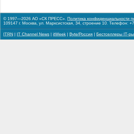
© 1997—2026 АО «СК ПРЕСС».
Политика конфиденциальности п
109147 г. Москва, ул. Марксистская, 34, строение 10. Телефон: +7
ITRN
|
IT Channel News
|
itWeek
|
Byte/Россия
|
Бестселлеры IT-ры