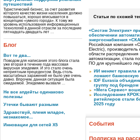
путешествий
Туристический бизнес, за счет развития
которого качество жизни населения должно
Статьи по схожей те
повышаться, хорошо вписывается в
концепцию «умного города». К тому же
уровень использования информационных
технологий в данной отрасли за последние
«Систэм Электрик» пр
пятнадцать-двадцать лет …
обеспечении автомати
энергоснабжения «СК
Блог
Российская компания «С
Electric), производител
области распределения 
Вот те два...
автоматизации, стала п
Поводом для написания этого блога стала
ПО для крупнейшего лед
уже вторая в течение года массовая
вирусная эпидемия. И это стало очень
ИИ меняет правила 
неприятным прецедентом. Ведь столь
ломают банковскую
масштабных заражений не было уже очень
давно. Впрочем, данная ситуация была
IDF Eurasia объеди
ожидаемой. Эпидемию вызвали …
группу под брендом
«Мега Сервис» воше
Не все апдейты одинаково
Исследование КРОК:
полезны
ритейлеров стали б
2025 году
Утечки бывают разными
Здравствуй, племя младое,
незнакомое...
События
Инновации для сетей X5
Подписка на рас