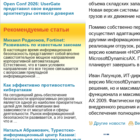
объема складских запа
Open Conf 2026: UserGate
представил свое видение
Новая версия системы 
архитектуры сетевого доверия
грузов и их движение 
Помимо собственно пе
Рекомендуемые статьи
осуществил адаптацию 
другими информационны
Михаил Родионов, Fortinet:
Развиваясь по известным законам
реализации отгрузок, 
В настоящее время информационная
версию компания «НОР
безопасность представляет собой вполне
MicrosoftDynamicsAX. 
самостоятельное мощное направление
корпоративной автоматизации.
планирует завершить в
Естественно, что в таких условиях
направление это все теснее связывается
с вопросами прикладной
Иван Лагунцов, ИТ-дире
информационной …
версию MicrosoftDynam
Как эффективно противостоять
решения, но и максима
кибератакам
функционала и максима
На сегодняшний день обеспечение
безопасности корпоративных ресурсов
AX 2009. Фактически п
является одной из наиболее приоритетных
внедренного решения и
целей для любой компании вне
зависимости от масштабов и сферы
обеспечения полноценн
деятельности. Рынок информационной
безопасности развивается, а это значит,
что и …
Другие новости
Ве
Наталья Абрамович, Туристско-
информационный центр Казани:
Виртуальная поддержка реальных