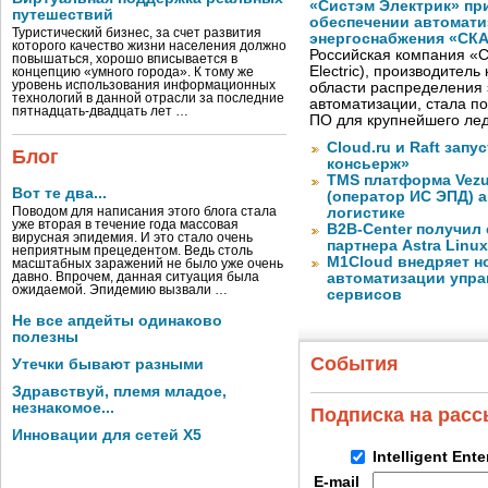
«Систэм Электрик» пр
путешествий
обеспечении автомати
Туристический бизнес, за счет развития
энергоснабжения «СК
которого качество жизни населения должно
Российская компания «С
повышаться, хорошо вписывается в
Electric), производител
концепцию «умного города». К тому же
уровень использования информационных
области распределения 
технологий в данной отрасли за последние
автоматизации, стала п
пятнадцать-двадцать лет …
ПО для крупнейшего лед
Cloud.ru и Raft запу
Блог
консьерж»
TMS платформа Vezu
Вот те два...
(оператор ИС ЭПД) 
Поводом для написания этого блога стала
логистике
уже вторая в течение года массовая
B2B-Center получил 
вирусная эпидемия. И это стало очень
партнера Astra Linux
неприятным прецедентом. Ведь столь
M1Cloud внедряет н
масштабных заражений не было уже очень
давно. Впрочем, данная ситуация была
автоматизации упра
ожидаемой. Эпидемию вызвали …
сервисов
Не все апдейты одинаково
полезны
События
Утечки бывают разными
Здравствуй, племя младое,
незнакомое...
Подписка на рас
Инновации для сетей X5
Intelligent Ent
E-mail