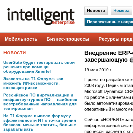
Новости
Номера
Перспективные напр
Мобильность
Бизнес-процессы
Ресурсы пред
Новости
Внедрение ERP-
завершающую ф
UserGate будет тестировать свои
решения при помощи
19 мая 2010 г.
оборудования Xinertel
Эксперты на Т1 Форуме: как
Проект по разработке 
множить ИИ-возможности,
2008 году. Первым эта
сокращая риски
Microsoft Dynamics CR
Российское ПО виртуализации и
по работе с клиентами
инфраструктурное ПО — наиболее
было автоматизировано
востребованные направления для
тестирования
оперативный и многоме
На Т1 Форуме вывели формулу
Сейчас «НОРБИТ» заве
эффективности ИТ с точки зрения
бизнеса: меньше тратить, больше
информационной систем
зарабатывать
процессы расчета с кл