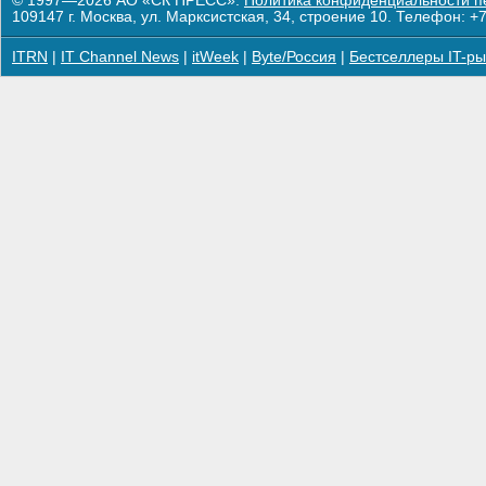
© 1997—2026 АО «СК ПРЕСС».
Политика конфиденциальности п
109147 г. Москва, ул. Марксистская, 34, строение 10. Телефон: +7
ITRN
|
IT Channel News
|
itWeek
|
Byte/Россия
|
Бестселлеры IT-ры