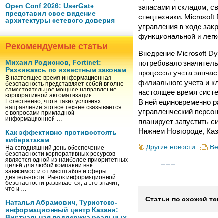
Open Conf 2026: UserGate
запасами и складом, с
представил свое видение
спецтехники. Microsof
архитектуры сетевого доверия
управления в ходе закр
функциональной и легк
Рекомендуемые статьи
Внедрение Microsoft D
потребовало значитель
Михаил Родионов, Fortinet:
Развиваясь по известным законам
процессы учета запчас
В настоящее время информационная
филиального учета и к
безопасность представляет собой вполне
самостоятельное мощное направление
настоящее время систе
корпоративной автоматизации.
В ней единовременно р
Естественно, что в таких условиях
направление это все теснее связывается
управленческий персона
с вопросами прикладной
информационной …
планирует запустить с
Нижнем Новгороде, Каз
Как эффективно противостоять
кибератакам
Другие новости
Ве
На сегодняшний день обеспечение
безопасности корпоративных ресурсов
является одной из наиболее приоритетных
целей для любой компании вне
зависимости от масштабов и сферы
деятельности. Рынок информационной
безопасности развивается, а это значит,
что и …
Статьи по схожей те
Наталья Абрамович, Туристско-
информационный центр Казани:
Виртуальная поддержка реальных