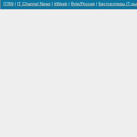
ITRN
|
IT Channel News
|
itWeek
|
Byte/Россия
|
Бестселлеры IT-ры