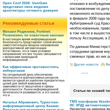
Open Conf 2026: UserGate
отказано в возбуждени
представил свое видение
постановление по делу
архитектуры сетевого доверия
незаконного использов
в феврале 2008 года п
Рекомендуемые статьи
Арбитражный суд Красно
необоснованным, право
Михаил Родионов, Fortinet:
в том числе в вышесто
Развиваясь по известным законам
пользу Ассоциации, а 2
В настоящее время информационная
безопасность представляет собой вполне
самостоятельное мощное направление
По данным Министерств
корпоративной автоматизации.
сотрудники органов вн
Естественно, что в таких условиях
направление это все теснее связывается
смежных прав, из них 
с вопросами прикладной
информационной …
Другие новости
Ве
Как эффективно противостоять
кибератакам
На сегодняшний день обеспечение
безопасности корпоративных ресурсов
является одной из наиболее приоритетных
целей для любой компании вне
зависимости от масштабов и сферы
деятельности. Рынок информационной
Статьи по схожей те
безопасности развивается, а это значит,
что и …
TMS платформа Vezubr
Наталья Абрамович, Туристско-
ИС ЭПД) автоматизиро
информационный центр Казани:
Несмотря на широкое в
Виртуальная поддержка реальных