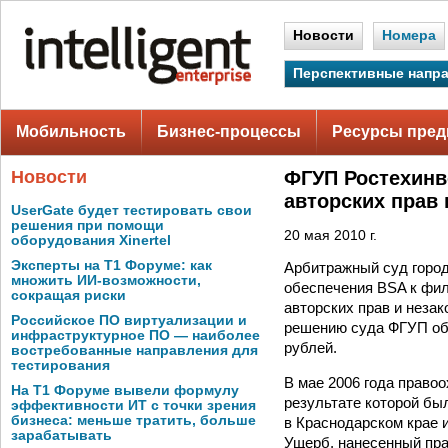
Новости
Номера
Перспективные напр
Мобильность
Бизнес-процессы
Ресурсы пред
Новости
ФГУП Ростехинв
авторских прав
UserGate будет тестировать свои
решения при помощи
20 мая 2010 г.
оборудования Xinertel
Эксперты на Т1 Форуме: как
Арбитражный суд город
множить ИИ-возможности,
обеспечения BSA к фи
сокращая риски
авторских прав и неза
Российское ПО виртуализации и
решению суда ФГУП обя
инфраструктурное ПО — наиболее
рублей.
востребованные направления для
тестирования
В мае 2006 года право
На Т1 Форуме вывели формулу
результате которой бы
эффективности ИТ с точки зрения
бизнеса: меньше тратить, больше
в Краснодарском крае 
зарабатывать
Ущерб, нанесенный пра