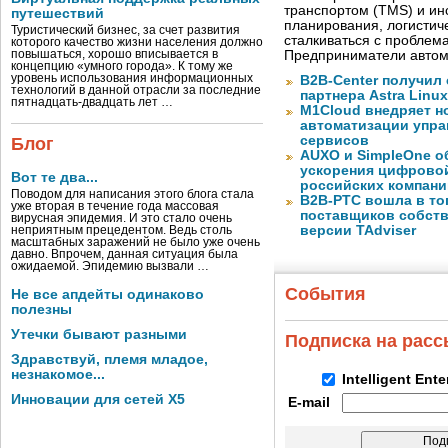
транспортом (TMS) и ин
путешествий
планирования, логистич
Туристический бизнес, за счет развития
сталкиваться с проблем
которого качество жизни населения должно
повышаться, хорошо вписывается в
Предприниматели автом
концепцию «умного города». К тому же
уровень использования информационных
B2B-Center получил 
технологий в данной отрасли за последние
партнера Astra Linux
пятнадцать-двадцать лет …
M1Cloud внедряет н
автоматизации упра
сервисов
Блог
AUXO и SimpleOne о
ускорения цифрово
Вот те два...
российских компани
Поводом для написания этого блога стала
B2B-РТС вошла в то
уже вторая в течение года массовая
поставщиков собст
вирусная эпидемия. И это стало очень
версии TAdviser
неприятным прецедентом. Ведь столь
масштабных заражений не было уже очень
давно. Впрочем, данная ситуация была
ожидаемой. Эпидемию вызвали …
События
Не все апдейты одинаково
полезны
Утечки бывают разными
Подписка на рас
Здравствуй, племя младое,
незнакомое...
Intelligent Ent
Инновации для сетей X5
E-mail