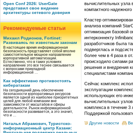
вычислительных узла в
Open Conf 2026: UserGate
представил свое видение
компактного надежного
архитектуры сетевого доверия
Кластер оптимизирован
анализа компаний Star
Рекомендуемые статьи
оптимизация базовой о
интерконнекту Infiniba
Михаил Родионов, Fortinet:
Развиваясь по известным законам
разработчиков была та
В настоящее время информационная
подверглась и подсист
безопасность представляет собой вполне
более чем в 4 раза в 
самостоятельное мощное направление
корпоративной автоматизации.
происходило силами ра
Естественно, что в таких условиях
направление это все теснее связывается
решения и внедрения к
с вопросами прикладной
специалистами компани
информационной …
Как эффективно противостоять
Сейчас комплекс испол
кибератакам
эксплуатации комплекса
На сегодняшний день обеспечение
безопасности корпоративных ресурсов
использующих его инж
является одной из наиболее приоритетных
вычислительных узлов 
целей для любой компании вне
зависимости от масштабов и сферы
комплекса в течение 3
деятельности. Рынок информационной
безопасности развивается, а это значит,
Поддержкой пользоват
что и …
Другие новости
Ве
Наталья Абрамович, Туристско-
информационный центр Казани:
Виртуальная поддержка реальных