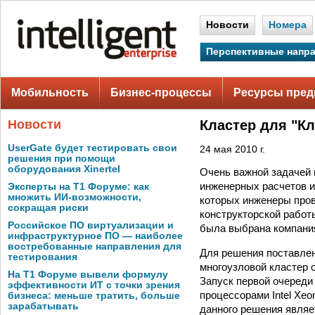
Новости
Номера
Перспективные напр
Мобильность
Бизнес-процессы
Ресурсы пред
Новости
Кластер для "К
UserGate будет тестировать свои
24 мая 2010 г.
решения при помощи
оборудования Xinertel
Очень важной задачей 
инженерных расчетов и
Эксперты на Т1 Форуме: как
множить ИИ-возможности,
которых инженеры пров
сокращая риски
конструкторской работ
Российское ПО виртуализации и
была выбрана компания
инфраструктурное ПО — наиболее
востребованные направления для
Для решения поставле
тестирования
многоузловой кластер 
На Т1 Форуме вывели формулу
Запуск первой очереди
эффективности ИТ с точки зрения
процессорами Intel Xe
бизнеса: меньше тратить, больше
зарабатывать
данного решения являе