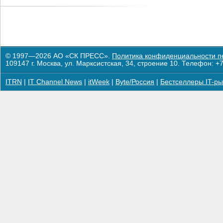
© 1997—2026 АО «СК ПРЕСС».
Политика конфиденциальности п
109147 г. Москва, ул. Марксистская, 34, строение 10. Телефон: +7
ITRN
|
IT Channel News
|
itWeek
|
Byte/Россия
|
Бестселлеры IT-ры