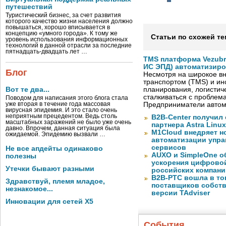
путешествий
Туристический бизнес, за счет развития
которого качество жизни населения должно
повышаться, хорошо вписывается в
концепцию «умного города». К тому же
Статьи по схожей те
уровень использования информационных
технологий в данной отрасли за последние
пятнадцать-двадцать лет …
TMS платформа Vezubr
ИС ЭПД) автоматизиро
Блог
Несмотря на широкое в
транспортом (TMS) и ин
Вот те два...
планирования, логистич
сталкиваться с проблем
Поводом для написания этого блога стала
уже вторая в течение года массовая
Предприниматели автом
вирусная эпидемия. И это стало очень
неприятным прецедентом. Ведь столь
B2B-Center получил 
масштабных заражений не было уже очень
партнера Astra Linux
давно. Впрочем, данная ситуация была
M1Cloud внедряет н
ожидаемой. Эпидемию вызвали …
автоматизации упра
сервисов
Не все апдейты одинаково
AUXO и SimpleOne о
полезны
ускорения цифрово
Утечки бывают разными
российских компани
B2B-РТС вошла в то
Здравствуй, племя младое,
поставщиков собст
незнакомое...
версии TAdviser
Инновации для сетей X5
События