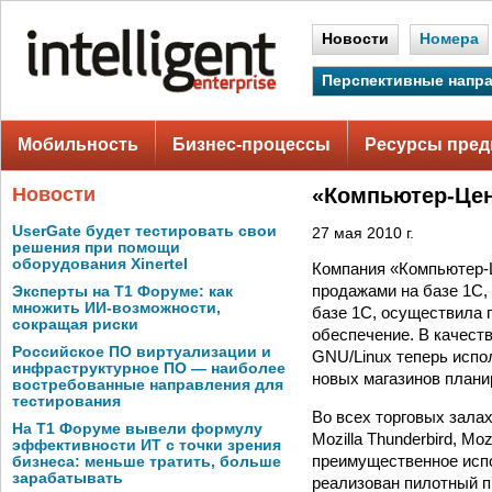
Новости
Номера
Перспективные напр
Мобильность
Бизнес-процессы
Ресурсы пред
Новости
«Компьютер-Цен
UserGate будет тестировать свои
27 мая 2010 г.
решения при помощи
оборудования Xinertel
Компания «Компьютер-Ц
продажами на базе 1С,
Эксперты на Т1 Форуме: как
множить ИИ-возможности,
базе 1С, осуществила 
сокращая риски
обеспечение. В качест
Российское ПО виртуализации и
GNU/Linux теперь испо
инфраструктурное ПО — наиболее
новых магазинов плани
востребованные направления для
тестирования
Во всех торговых зала
На Т1 Форуме вывели формулу
Mozilla Thunderbird, Mo
эффективности ИТ с точки зрения
преимущественное испо
бизнеса: меньше тратить, больше
зарабатывать
реализован пилотный п