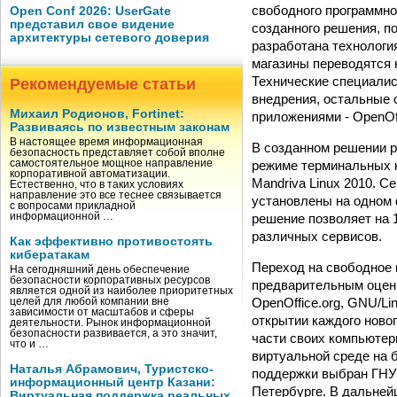
свободного программно
Open Conf 2026: UserGate
представил свое видение
созданного решения, п
архитектуры сетевого доверия
разработана технологи
магазины переводятся 
Технические специалис
Рекомендуемые статьи
внедрения, остальные 
Михаил Родионов, Fortinet:
приложениями - OpenOff
Развиваясь по известным законам
В настоящее время информационная
В созданном решении р
безопасность представляет собой вполне
режиме терминальных к
самостоятельное мощное направление
корпоративной автоматизации.
Mandriva Linux 2010. 
Естественно, что в таких условиях
направление это все теснее связывается
установлены на одном 
с вопросами прикладной
решение позволяет на 
информационной …
различных сервисов.
Как эффективно противостоять
кибератакам
Переход на свободное 
На сегодняшний день обеспечение
безопасности корпоративных ресурсов
предварительным оценк
является одной из наиболее приоритетных
OpenOffice.org, GNU/Li
целей для любой компании вне
зависимости от масштабов и сферы
открытии каждого ново
деятельности. Рынок информационной
безопасности развивается, а это значит,
части своих компьютер
что и …
виртуальной среде на 
Наталья Абрамович, Туристско-
поддержки выбран ГНУ/
информационный центр Казани:
Петербурге. В дальней
Виртуальная поддержка реальных