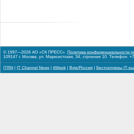
© 1997—2026 АО «СК ПРЕСС».
Политика конфиденциальности п
109147 г. Москва, ул. Марксистская, 34, строение 10. Телефон: +7
ITRN
|
IT Channel News
|
itWeek
|
Byte/Россия
|
Бестселлеры IT-ры