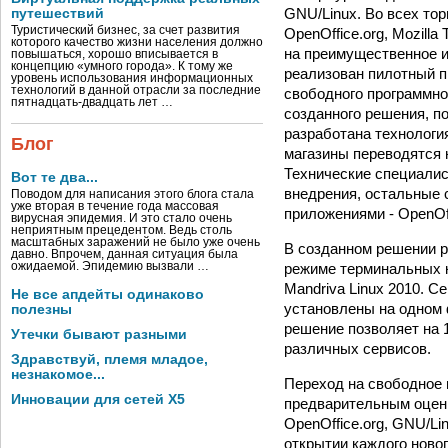
GNU/Linux. Во всех то
путешествий
Туристический бизнес, за счет развития
OpenOffice.org, Mozilla
которого качество жизни населения должно
на преимущественное и
повышаться, хорошо вписывается в
концепцию «умного города». К тому же
реализован пилотный п
уровень использования информационных
технологий в данной отрасли за последние
свободного программно
пятнадцать-двадцать лет …
созданного решения, п
разработана технологи
Блог
магазины переводятся 
Технические специалис
Вот те два...
внедрения, остальные 
Поводом для написания этого блога стала
уже вторая в течение года массовая
приложениями - OpenOff
вирусная эпидемия. И это стало очень
неприятным прецедентом. Ведь столь
масштабных заражений не было уже очень
В созданном решении р
давно. Впрочем, данная ситуация была
режиме терминальных к
ожидаемой. Эпидемию вызвали …
Mandriva Linux 2010. 
Не все апдейты одинаково
установлены на одном 
полезны
решение позволяет на 
Утечки бывают разными
различных сервисов.
Здравствуй, племя младое,
незнакомое...
Переход на свободное 
Инновации для сетей X5
предварительным оценк
OpenOffice.org, GNU/Li
открытии каждого новог