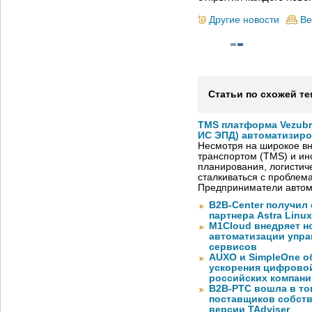
Другие новости
Ве
Статьи по схожей те
TMS платформа Vezubr
ИС ЭПД) автоматизиро
Несмотря на широкое в
транспортом (TMS) и ин
планирования, логистич
сталкиваться с проблем
Предприниматели автом
B2B-Center получил 
партнера Astra Linux
M1Cloud внедряет н
автоматизации упра
сервисов
AUXO и SimpleOne о
ускорения цифрово
российских компани
B2B-РТС вошла в то
поставщиков собст
версии TAdviser