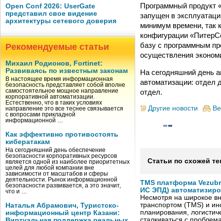
Программный продукт 
Open Conf 2026: UserGate
представил свое видение
запущен в эксплуатаци
архитектуры сетевого доверия
минимум времени, так 
конфигурации «ПитерСо
базу с программным пр
Рекомендуемые статьи
осуществления экономи
Михаил Родионов, Fortinet:
Развиваясь по известным законам
На сегодняшний день 
В настоящее время информационная
автоматизации: отдел д
безопасность представляет собой вполне
отдел.
самостоятельное мощное направление
корпоративной автоматизации.
Естественно, что в таких условиях
Другие новости
Ве
направление это все теснее связывается
с вопросами прикладной
информационной …
Как эффективно противостоять
кибератакам
На сегодняшний день обеспечение
безопасности корпоративных ресурсов
Статьи по схожей те
является одной из наиболее приоритетных
целей для любой компании вне
зависимости от масштабов и сферы
деятельности. Рынок информационной
TMS платформа Vezubr
безопасности развивается, а это значит,
ИС ЭПД) автоматизиро
что и …
Несмотря на широкое в
транспортом (TMS) и ин
Наталья Абрамович, Туристско-
планирования, логистич
информационный центр Казани:
сталкиваться с проблем
Виртуальная поддержка реальных