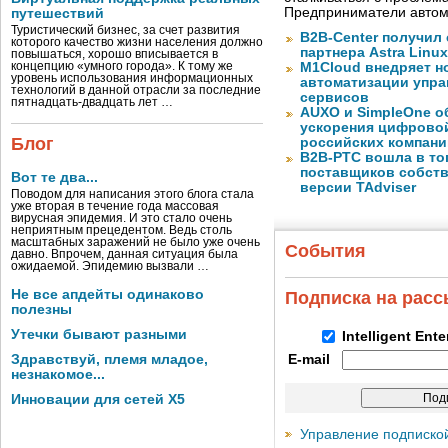
Предприниматели автом
путешествий
Туристический бизнес, за счет развития
B2B-Center получил 
которого качество жизни населения должно
партнера Astra Linux
повышаться, хорошо вписывается в
концепцию «умного города». К тому же
M1Cloud внедряет н
уровень использования информационных
автоматизации упра
технологий в данной отрасли за последние
сервисов
пятнадцать-двадцать лет …
AUXO и SimpleOne о
ускорения цифрово
Блог
российских компани
B2B-РТС вошла в то
поставщиков собст
Вот те два...
версии TAdviser
Поводом для написания этого блога стала
уже вторая в течение года массовая
вирусная эпидемия. И это стало очень
неприятным прецедентом. Ведь столь
масштабных заражений не было уже очень
События
давно. Впрочем, данная ситуация была
ожидаемой. Эпидемию вызвали …
Не все апдейты одинаково
Подписка на рас
полезны
Утечки бывают разными
Intelligent Ent
Здравствуй, племя младое,
E-mail
незнакомое...
Инновации для сетей X5
Управление подписко