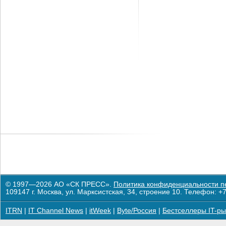
© 1997—2026 АО «СК ПРЕСС».
Политика конфиденциальности п
109147 г. Москва, ул. Марксистская, 34, строение 10. Телефон: +7
ITRN
|
IT Channel News
|
itWeek
|
Byte/Россия
|
Бестселлеры IT-ры