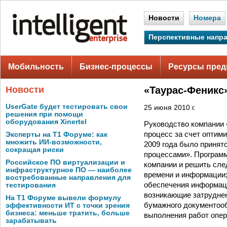
Новости
Номера
Перспективные напр
Мобильность
Бизнес-процессы
Ресурсы пред
Новости
«Таурас-Феникс
UserGate будет тестировать свои
25 июня 2010 г.
решения при помощи
оборудования Xinertel
Руководство компании 
процесс за счет оптим
Эксперты на Т1 Форуме: как
множить ИИ-возможности,
2009 года было принят
сокращая риски
процессами». Програм
Российское ПО виртуализации и
компании и решить сле
инфраструктурное ПО — наиболее
времени и информации; 
востребованные направления для
обеспечения информаци
тестирования
возникающие затруднен
На Т1 Форуме вывели формулу
бумажного документоо
эффективности ИТ с точки зрения
бизнеса: меньше тратить, больше
выполнения работ опе
зарабатывать