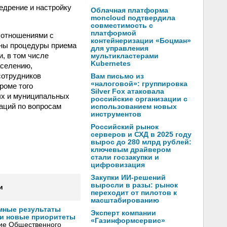
едрение и настройку
Облачная платформа
moncloud подтвердила
совместимость с
платформой
 отношениями с
контейнеризации «Боцман»
аны процедуры приема
для управления
, в том числе
мультикластерами
Kubernetes
аселению,
сотрудников
Вам письмо из
«налоговой»: группировка
роме того
Silver Fox атаковала
ых и муниципальных
российские организации с
заций по вопросам
использованием новых
инструментов
Российский рынок
серверов и СХД в 2025 году
вырос до 280 млрд рублей:
ключевым драйвером
стали госзакупки и
цифровизация
Закупки ИИ-решений
выросли в разы: рынок
и
переходит от пилотов к
масштабированию
мные результаты
Эксперт компании
и новые приоритеты
«Газинформсервис»
ние Общественного