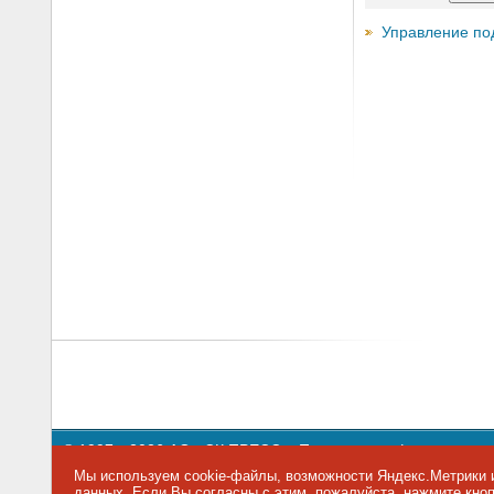
Управление по
© 1997—2026 АО «СК ПРЕСС».
Политика конфиденциальн
109147 г. Москва, ул. Марксистская, 34, строение 10. Теле
Мы используем cookie-файлы, возможности Яндекс.Метрики и
данных
. Если Вы согласны с этим, пожалуйста, нажмите кн