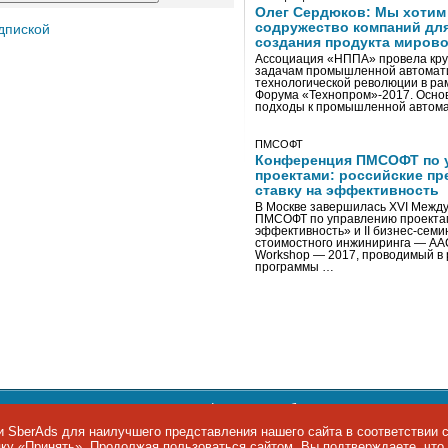
Олег Сердюков: Мы хотим
содружество компаний дл
дпиской
создания продукта мирово
Ассоциация «НППА» провела кру
задачам промышленной автомати
технологической революции в ра
Форума «Технопром»-2017. Осно
подходы к промышленной автома
ПМСОФТ
Конференция ПМСОФТ по 
проектами: российские пр
ставку на эффективность
В Москве завершилась XVI Межд
ПМСОФТ по управлению проекта
эффективность» и II бизнес-сем
стоимостного инжиниринга — AA
Workshop — 2017, проводимый в 
программы …
ости персональных данных
,
информация об авторских правах и п
фон: +7 495 974-22-60. Факс: +7 495 974-22-63. E-mail:
siteeditor@i
 SberAds для наилучшего представления нашего сайта в соответствии 
опку «Принять». Продолжая пользоваться сайтом, Вы подтверждаете, чт