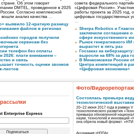
 стране. Об этом говорит
совета федерального партийн
мпании DMTEL, проведенное в 2025
«Цифровая Россия». Участник
х России. Согласно комплексной
работы проекта за 2025 год, 
ю вошли анализ качества …
цифровых государственных ус
…
о» выявило 12-кратную разницу
качивания файлов в регионах
Sherpa Robotics и Главг
заключили соглашение о
ссийских городов получили
сфере искусственного ин
ковочным сервисам без
Рынок генеративного ИИ 
нтернета
вырастет в пять раз
сии телефон без оплаты
Госзаказ на киберзащиту:
м 2026: плати вниманием –
выросли на 68% за два г
ство и связь
В Минкомсвязи России о
ышает точность оценки звонков
Центра компетенций в р
к-листов
«Цифровая экономика»
Фото/Видеорепорта
Состоялась премьера вед
 рассылки
технологической выставк
20–22 июня 2017 года в рамках 
технологического развития «Тех
ent Enterprise Express
премьера обновленной национал
науки, технологий и инноваций 
она обрела новый формат: «НТ
Ассоциация «НППА»