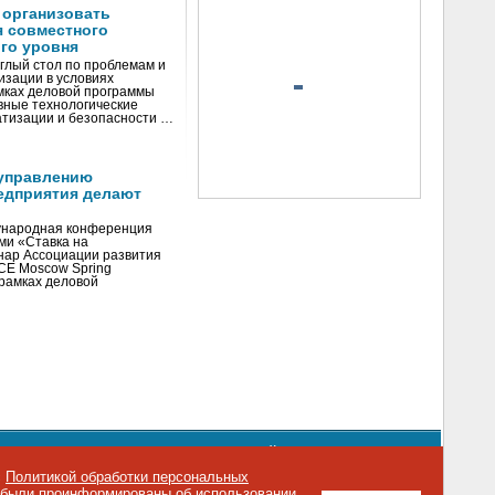
 организовать
я совместного
го уровня
глый стол по проблемам и
зации в условиях
мках деловой программы
вные технологические
тизации и безопасности …
управлению
едприятия делают
ународная конференция
ми «Ставка на
инар Ассоциации развития
CE Moscow Spring
рамках деловой
орядке использования материалов сайта
emag.ru
..
с
Политикой обработки персональных
о были проинформированы об использовании