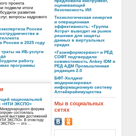
предложила инструмент,
ого проекта
оценивающий
и подвели итоги
безопасность ИИ
обсудили развитие
луг, вопросы кадрового
Технологическая синергия
и операционная
эффективность: «Группа
осэкспертиза России
Астра» выводит на рынок
 сотрудничестве в
решение для защиты
теллекта
данных в виртуальных
в России в 2025 году
средах
 траты на ИБ-услуги
«Газинформсервис» и РЕД
ода
СОФТ подтвердили
бсудили работу
совместимость Ankey IDM и
амках программы
РЕД АДМ Промышленная
редакция 2.0
БФТ-Холдинг
модернизировал
информационную систему
жи
Алтайкрайимущества
ущей национальной
Мы в социальных
и «НТИ ЭКСПО»
сетях
V Международного форума
нопром» состоялась
ьной выставки достижений
«НТИ ЭКСПО». В этом году
И ЭКСПО» — это …