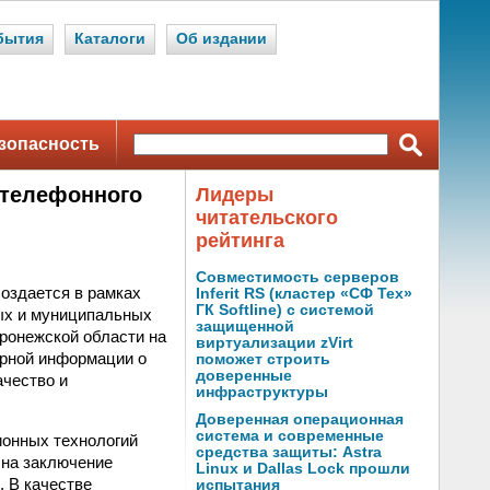
бытия
Каталоги
Об издании
зопасность
 телефонного
Лидеры
читательского
рейтинга
Совместимость серверов
оздается в рамках
Inferit RS (кластер «СФ Тех»
ГК Softline) с системой
ых и муниципальных
защищенной
ронежской области на
виртуализации zVirt
ерной информации о
поможет строить
доверенные
ачество и
инфраструктуры
Доверенная операционная
система и современные
ионных технологий
средства защиты: Astra
 на заключение
Linux и Dallas Lock прошли
. В качестве
испытания