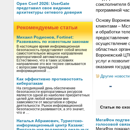
Open Conf 2026: UserGate
соисполнителя б
представил свое видение
программной час
архитектуры сетевого доверия
Основу Воронежс
клиентами – Mic
Рекомендуемые статьи
и обработки тел
предоставление 
Михаил Родионов, Fortinet:
Развиваясь по известным законам
осуществление о
В настоящее время информационная
областных орган
безопасность представляет собой вполне
самостоятельное мощное направление
Воронежский ЦТО
корпоративной автоматизации.
услуг и позволи
Естественно, что в таких условиях
направление это все теснее связывается
оказания госуда
с вопросами прикладной
информационной …
Другие новости
Как эффективно противостоять
кибератакам
На сегодняшний день обеспечение
безопасности корпоративных ресурсов
является одной из наиболее приоритетных
целей для любой компании вне
зависимости от масштабов и сферы
деятельности. Рынок информационной
Статьи по схо
безопасности развивается, а это значит,
что и …
МегаФон подтве
Наталья Абрамович, Туристско-
голосовой связ
информационный центр Казани:
МегаФон показал 
Виртуальная поддержка реальных