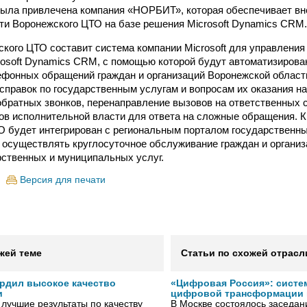
ыла привлечена компания «НОРБИТ», которая обеспечивает вн
ти Воронежского ЦТО на базе решения Microsoft Dynamics CRM.
кого ЦТО составит система компании Microsoft для управления
rosoft Dynamics CRM, с помощью которой будут автоматизиров
ефонных обращений граждан и организаций Воронежской области
справок по государственным услугам и вопросам их оказания н
братных звонков, перенаправление вызовов на ответственных 
ов исполнительной власти для ответа на сложные обращения. К
 будет интегрирован с региональным порталом государственн
т осуществлять круглосуточное обслуживание граждан и органи
рственных и муниципальных услуг.
Версия для печати
жей теме
Статьи по схожей отрасл
рдил высокое качество
«Цифровая Россия»: систе
и
цифровой трансформации 
лучшие результаты по качеству
В Москве состоялось заседа