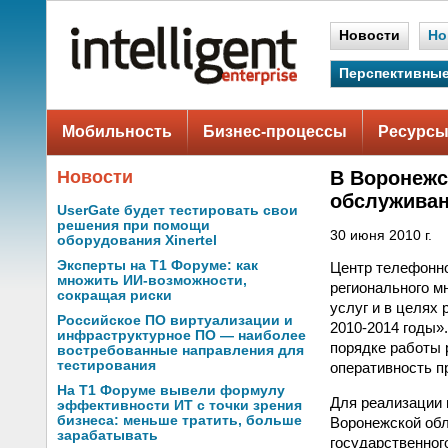
Новости
Но
Перспективные
Мобильность
Бизнес-процессы
Ресурсы
Новости
В Воронежс
обслуживан
UserGate будет тестировать свои
решения при помощи
30 июня 2010 г.
оборудования Xinertel
Эксперты на Т1 Форуме: как
Центр телефонно
множить ИИ-возможности,
регионального м
сокращая риски
услуг и в целях
Российское ПО виртуализации и
2010-2014 годы»
инфраструктурное ПО — наиболее
порядке работы 
востребованные направления для
тестирования
оперативность п
На Т1 Форуме вывели формулу
Для реализации 
эффективности ИТ с точки зрения
бизнеса: меньше тратить, больше
Воронежской обл
зарабатывать
государственного