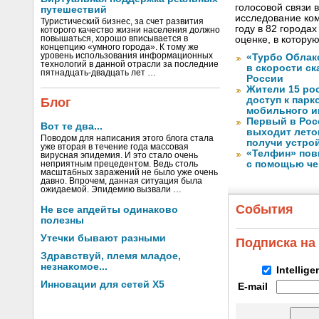
голосовой связи в
путешествий
исследование ко
Туристический бизнес, за счет развития
году в 82 города
которого качество жизни населения должно
повышаться, хорошо вписывается в
оценке, в котору
концепцию «умного города». К тому же
уровень использования информационных
«Турбо Облак
технологий в данной отрасли за последние
в скорости с
пятнадцать-двадцать лет …
России
Жители 15 ро
доступ к пар
Блог
мобильного и
Первый в Рос
Вот те два...
выходит лето
Поводом для написания этого блога стала
получи устрой
уже вторая в течение года массовая
«Телфин» пов
вирусная эпидемия. И это стало очень
с помощью че
неприятным прецедентом. Ведь столь
масштабных заражений не было уже очень
давно. Впрочем, данная ситуация была
ожидаемой. Эпидемию вызвали …
События
Не все апдейты одинаково
полезны
Утечки бывают разными
Подписка на
Здравствуй, племя младое,
незнакомое...
Intellig
Инновации для сетей X5
E-mail