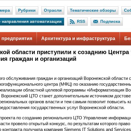
мера
Рубрики
Отрасли
Тематические обзоры
Со
 направления автоматизации
RSS
Подписка
 предприятия
Архитектура и инфраструктура
Бе
кой области приступили к созаднию Центра
ия граждан и организаций
го обслуживания граждан и организаций Воронежской области с
ногофункционального центра (МФЦ) по оказанию государственн
 реализации областной целевой программы «Информатизация Во
. Воронежский ЦТО станет дополнительным источником достов
региональных органов власти и тем самым позволит повысить к
редоставления государственных услуг Воронежской области.
проекта по созданию регионального ЦТО Управление информац
асти провело открытый конкурс, по результатам которого право
 контракта получила компания Siemens IT Solutions and Services