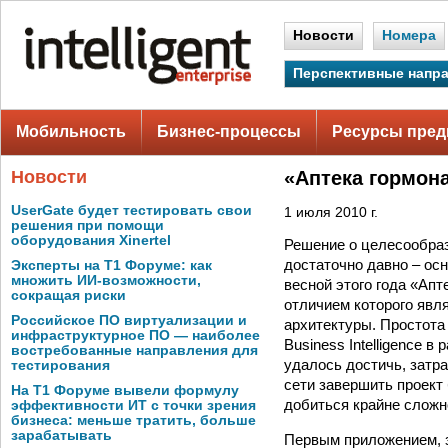
Новости
Номера
Перспективные напр
Мобильность
Бизнес-процессы
Ресурсы пред
Новости
«Аптека гормон
UserGate будет тестировать свои
1 июля 2010 г.
решения при помощи
оборудования Xinertel
Решение о целесообраз
достаточно давно – ос
Эксперты на Т1 Форуме: как
множить ИИ-возможности,
весной этого года «Апт
сокращая риски
отличием которого явл
Российское ПО виртуализации и
архитектуры. Простота
инфраструктурное ПО — наиболее
Business Intelligence 
востребованные направления для
удалось достичь, затр
тестирования
сети завершить проект
На Т1 Форуме вывели формулу
добиться крайне сложн
эффективности ИТ с точки зрения
бизнеса: меньше тратить, больше
зарабатывать
Первым приложением, з