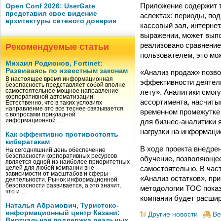
Приложение содержит 
Open Conf 2026: UserGate
представил свое видение
аспектах: периоды, под
архитектуры сетевого доверия
кассовый зал, интерне
выражении, может выпол
реализовано сравнение
Рекомендуемые статьи
пользователем, это мож
Михаил Родионов, Fortinet:
Развиваясь по известным законам
«Анализ продаж» позв
В настоящее время информационная
эффективности деятель
безопасность представляет собой вполне
лету». Аналитики смог
самостоятельное мощное направление
корпоративной автоматизации.
ассортимента, насчиты
Естественно, что в таких условиях
направление это все теснее связывается
временном промежутке 
с вопросами прикладной
для бизнес-аналитики я
информационной …
нагрузки на информаци
Как эффективно противостоять
кибератакам
В ходе проекта внедре
На сегодняшний день обеспечение
безопасности корпоративных ресурсов
обучение, позволяющее
является одной из наиболее приоритетных
самостоятельно. В час
целей для любой компании вне
зависимости от масштабов и сферы
«Анализ остатков», пр
деятельности. Рынок информационной
безопасности развивается, а это значит,
методологии TOC показ
что и …
компании будет расшир
Наталья Абрамович, Туристско-
информационный центр Казани:
Другие новости
Ве
Виртуальная поддержка реальных