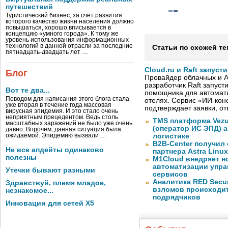
путешествий
Туристический бизнес, за счет развития
которого качество жизни населения должно
повышаться, хорошо вписывается в
концепцию «умного города». К тому же
уровень использования информационных
технологий в данной отрасли за последние
Статьи по схожей те
пятнадцать-двадцать лет …
Cloud.ru и Raft запус
Блог
Провайдер облачных и AI
разработчик Raft запуст
Вот те два...
помощника для автомати
Поводом для написания этого блога стала
отелях. Сервис «ИИ-кон
уже вторая в течение года массовая
подтверждает заявки, о
вирусная эпидемия. И это стало очень
неприятным прецедентом. Ведь столь
TMS платформа Vezu
масштабных заражений не было уже очень
(оператор ИС ЭПД) 
давно. Впрочем, данная ситуация была
ожидаемой. Эпидемию вызвали …
логистике
B2B-Center получил 
Не все апдейты одинаково
партнера Astra Linux
полезны
M1Cloud внедряет н
автоматизации упра
Утечки бывают разными
сервисов
Аналитика RED Secur
Здравствуй, племя младое,
взломов происходит
незнакомое...
подрядчиков
Инновации для сетей X5