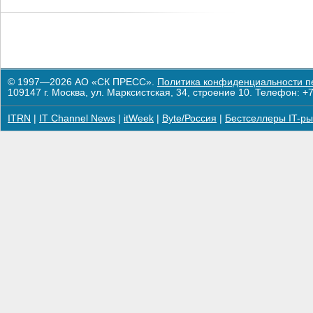
© 1997—2026 АО «СК ПРЕСС».
Политика конфиденциальности п
109147 г. Москва, ул. Марксистская, 34, строение 10. Телефон: +7
ITRN
|
IT Channel News
|
itWeek
|
Byte/Россия
|
Бестселлеры IT-ры