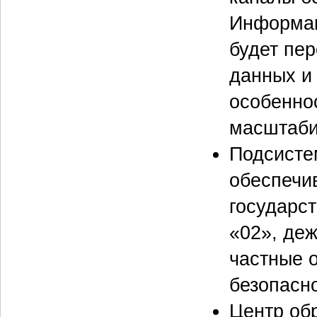
Информац
будет пер
данных и
особенно
масштаби
Подсисте
обеспечи
государс
«02», де
частные 
безопасно
Центр об