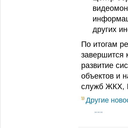
видеомони
информац
других и
По итогам ре
завершится к
развитие си
объектов и 
служб ЖКХ, 
Другие ново