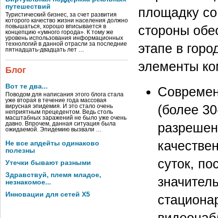
путешествий
площадку со
Туристический бизнес, за счет развития
которого качество жизни населения должно
стороны обе
повышаться, хорошо вписывается в
концепцию «умного города». К тому же
уровень использования информационных
технологий в данной отрасли за последние
этапе в гор
пятнадцать-двадцать лет …
элементы ко
Блог
Вот те два...
Современ
Поводом для написания этого блога стала
уже вторая в течение года массовая
(более 30
вирусная эпидемия. И это стало очень
неприятным прецедентом. Ведь столь
масштабных заражений не было уже очень
разрешен
давно. Впрочем, данная ситуация была
ожидаемой. Эпидемию вызвали …
качестве
Не все апдейты одинаково
полезны
суток, по
Утечки бывают разными
Здравствуй, племя младое,
значител
незнакомое...
Инновации для сетей X5
стациона
видеонаб