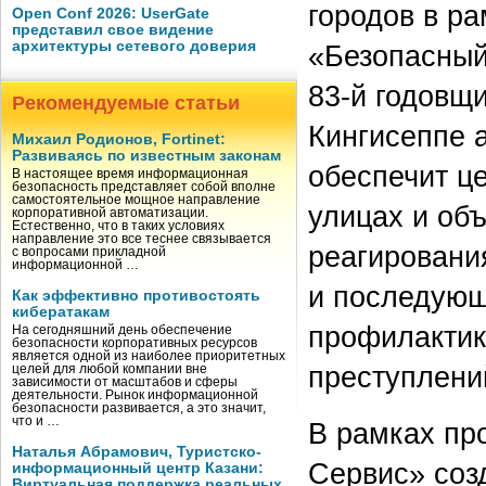
городов в р
Open Conf 2026: UserGate
представил свое видение
архитектуры сетевого доверия
«Безопасный
83-й годовщ
Рекомендуемые статьи
Кингисеппе 
Михаил Родионов, Fortinet:
Развиваясь по известным законам
обеспечит ц
В настоящее время информационная
безопасность представляет собой вполне
самостоятельное мощное направление
улицах и объ
корпоративной автоматизации.
Естественно, что в таких условиях
направление это все теснее связывается
реагировани
с вопросами прикладной
информационной …
и последующ
Как эффективно противостоять
кибератакам
профилактик
На сегодняшний день обеспечение
безопасности корпоративных ресурсов
является одной из наиболее приоритетных
преступлени
целей для любой компании вне
зависимости от масштабов и сферы
деятельности. Рынок информационной
безопасности развивается, а это значит,
что и …
В рамках пр
Наталья Абрамович, Туристско-
Сервис» соз
информационный центр Казани:
Виртуальная поддержка реальных