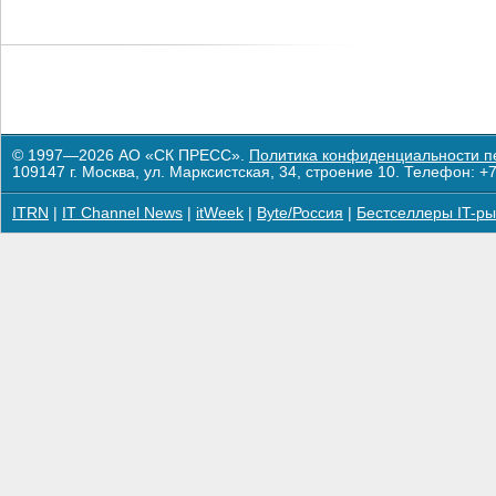
© 1997—2026 АО «СК ПРЕСС».
Политика конфиденциальности п
109147 г. Москва, ул. Марксистская, 34, строение 10. Телефон: +7
ITRN
|
IT Channel News
|
itWeek
|
Byte/Россия
|
Бестселлеры IT-ры