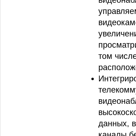
управляе
видеокам
увеличен
просматри
том числ
располож
Интегрир
телекомм
видеонаб
высокоск
данных, 
каналы б