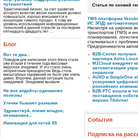
путешествий
Статьи по схожей те
Туристический бизнес, за счет развития
которого качество жизни населения должно
повышаться, хорошо вписывается в
TMS платформа Vezubr
концепцию «умного города». К тому же
ИС ЭПД) автоматизиро
уровень использования информационных
Несмотря на широкое в
технологий в данной отрасли за последние
пятнадцать-двадцать лет …
транспортом (TMS) и ин
планирования, логистич
сталкиваться с проблем
Блог
Предприниматели автом
B2B-Center получил 
Вот те два...
партнера Astra Linux
Поводом для написания этого блога стала
M1Cloud внедряет н
уже вторая в течение года массовая
вирусная эпидемия. И это стало очень
автоматизации упра
неприятным прецедентом. Ведь столь
сервисов
масштабных заражений не было уже очень
AUXO и SimpleOne о
давно. Впрочем, данная ситуация была
ускорения цифрово
ожидаемой. Эпидемию вызвали …
российских компани
Не все апдейты одинаково
B2B-РТС вошла в то
полезны
поставщиков собст
версии TAdviser
Утечки бывают разными
Здравствуй, племя младое,
незнакомое...
События
Инновации для сетей X5
Подписка на рас