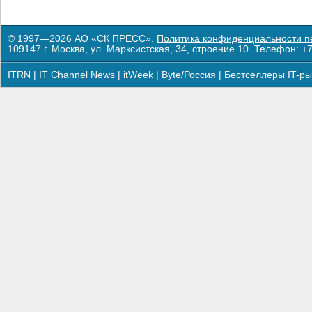
© 1997—2026 АО «СК ПРЕСС».
Политика конфиденциальности п
109147 г. Москва, ул. Марксистская, 34, строение 10. Телефон: +7
ITRN
|
IT Channel News
|
itWeek
|
Byte/Россия
|
Бестселлеры IT-ры