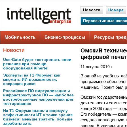
Новости
Номера
Перспективные напр
Мобильность
Бизнес-процессы
Ресурсы пред
Новости
Омский техниче
цифровой печат
UserGate будет тестировать свои
решения при помощи
11 августа 2010 г.
оборудования Xinertel
Эксперты на Т1 Форуме: как
В одной из учебных ла
множить ИИ-возможности,
программное обеспечен
сокращая риски
машинах. Проект был ре
Российское ПО виртуализации и
инфраструктурное ПО — наиболее
Омский государственны
востребованные направления для
деятельности самые со
тестирования
конце 2009 года — тог
На Т1 Форуме вывели формулу
Его победитель — компа
эффективности ИТ с точки зрения
бизнеса: меньше тратить, больше
создала полноценную т
зарабатывать
вперед. В университет