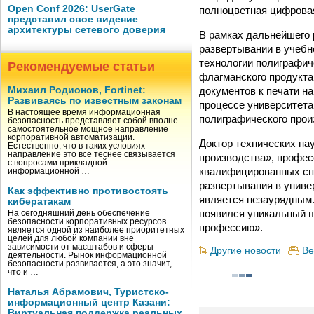
Open Conf 2026: UserGate
полноцветная цифровая 
представил свое видение
архитектуры сетевого доверия
В рамках дальнейшего
развертывании в учеб
технологии полиграфич
Рекомендуемые статьи
флагманского продукта 
документов к печати н
Михаил Родионов, Fortinet:
Развиваясь по известным законам
процессе университета
В настоящее время информационная
полиграфического про
безопасность представляет собой вполне
самостоятельное мощное направление
корпоративной автоматизации.
Доктор технических на
Естественно, что в таких условиях
направление это все теснее связывается
производства», профес
с вопросами прикладной
квалифицированных спе
информационной …
развертывания в униве
Как эффективно противостоять
является незаурядным. 
кибератакам
появился уникальный ш
На сегодняшний день обеспечение
безопасности корпоративных ресурсов
профессию».
является одной из наиболее приоритетных
целей для любой компании вне
зависимости от масштабов и сферы
Другие новости
Ве
деятельности. Рынок информационной
безопасности развивается, а это значит,
что и …
Наталья Абрамович, Туристско-
информационный центр Казани:
Виртуальная поддержка реальных