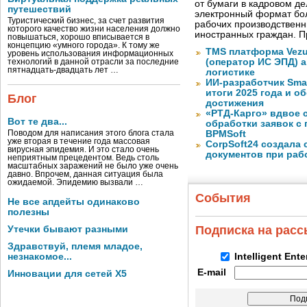
от бумаги в кадровом д
путешествий
электронный формат бол
Туристический бизнес, за счет развития
рабочих производствен
которого качество жизни населения должно
иностранных граждан. П
повышаться, хорошо вписывается в
концепцию «умного города». К тому же
TMS платформа Vezu
уровень использования информационных
(оператор ИС ЭПД) 
технологий в данной отрасли за последние
пятнадцать-двадцать лет …
логистике
ИИ-разработчик Sma
итоги 2025 года и 
Блог
достижения
«РТД-Карго» вдвое 
Вот те два...
обработки заявок с
Поводом для написания этого блога стала
BPMSoft
уже вторая в течение года массовая
CorpSoft24 создала
вирусная эпидемия. И это стало очень
документов при раб
неприятным прецедентом. Ведь столь
масштабных заражений не было уже очень
давно. Впрочем, данная ситуация была
ожидаемой. Эпидемию вызвали …
События
Не все апдейты одинаково
полезны
Подписка на рас
Утечки бывают разными
Здравствуй, племя младое,
незнакомое...
Intelligent Ent
E-mail
Инновации для сетей X5