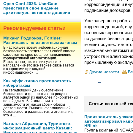
Open Conf 2026: UserGate
корреспонденции и вну
представил свое видение
подписание договоров;
архитектуры сетевого доверия
Уже завершена работа 
корреспонденцией, вну
Рекомендуемые статьи
основных справочников
по данным бизнес-про
Михаил Родионов, Fortinet:
Развиваясь по известным законам
момент осуществляетс
В настоящее время информационная
максимально автомати
безопасность представляет собой вполне
самостоятельное мощное направление
устройств и электронн
корпоративной автоматизации.
промышленную эксплу
Естественно, что в таких условиях
направление это все теснее связывается
с вопросами прикладной
Другие новости
Ве
информационной …
Как эффективно противостоять
кибератакам
На сегодняшний день обеспечение
безопасности корпоративных ресурсов
является одной из наиболее приоритетных
целей для любой компании вне
Статьи по схожей те
зависимости от масштабов и сферы
деятельности. Рынок информационной
безопасности развивается, а это значит,
что и …
Производитель упако
автоматизировал кад
Наталья Абрамович, Туристско-
HRlink
информационный центр Казани:
Группа компаний NOVAR
Виртуальная поддержка реальных