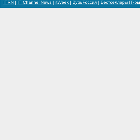
ITRN
|
IT Channel News
|
itWeek
|
Byte/Россия
|
Бестселлеры IT-ры