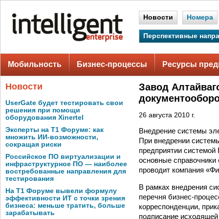
Новости
Номера
Перспективные напр
Мобильность
Бизнес-процессы
Ресурсы пред
Новости
Завод Алтайваго
документооборо
UserGate будет тестировать свои
решения при помощи
26 августа 2010 г.
оборудования Xinertel
Эксперты на Т1 Форуме: как
Внедрение системы эле
множить ИИ-возможности,
При внедрении систем
сокращая риски
предприятии системой 
Российское ПО виртуализации и
основные справочники 
инфраструктурное ПО — наиболее
проводит компания «Фи
востребованные направления для
тестирования
В рамках внедрения си
На Т1 Форуме вывели формулу
перечня бизнес-процес
эффективности ИТ с точки зрения
бизнеса: меньше тратить, больше
корреспонденции, прик
зарабатывать
подписание исходящей 