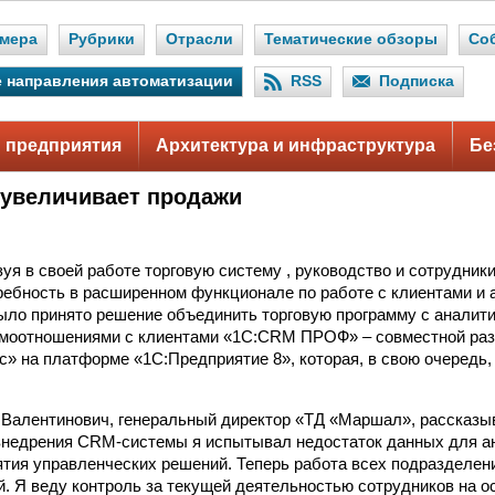
мера
Рубрики
Отрасли
Тематические обзоры
Со
 направления автоматизации
RSS
Подписка
 предприятия
Архитектура и инфраструктура
Бе
увеличивает продажи
уя в своей работе торговую систему , руководство и сотрудник
ебность в расширенном функционале по работе с клиентами и 
ыло принято решение объединить торговую программу с аналит
имоотношениями с клиентами «1С:CRM ПРОФ» – совместной раз
с» на платформе «1С:Предприятие 8», которая, в свою очередь
Валентинович, генеральный директор «ТД «Маршал», рассказыв
внедрения CRM-системы я испытывал недостаток данных для а
ятия управленческих решений. Теперь работа всех подразделен
й. Я веду контроль за текущей деятельностью сотрудников на 