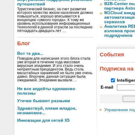
B2B-Center по
путешествий
партнера Astr
Туристический бизнес, за счет развития
M1Cloud внед
которого качество жизни населения должно
повышаться, хорошо вписывается в
автоматизаци
концепцию «умного города». К тому же
сервисов
уровень использования информационных
Аналитика RED
технологий в данной отрасли за последние
взломов прои
пятнадцать-двадцать лет …
подрядчиков
Блог
Вот те два...
События
Поводом для написания этого блога стала
уже вторая в течение года массовая
вирусная эпидемия. И это стало очень
Подписка на
неприятным прецедентом. Ведь столь
масштабных заражений не было уже очень
давно. Впрочем, данная ситуация была
Intellig
ожидаемой. Эпидемию вызвали …
E-mail
Не все апдейты одинаково
полезны
Утечки бывают разными
Здравствуй, племя младое,
Управление по
незнакомое...
Инновации для сетей X5