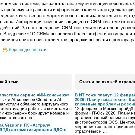
ажаемых в системе, разработал систему мотивации персонала.
ь проблему сохранности информации о клиентах и сделках при
едение качественного маркетингового анализа деятельности, от
ссылок. Информация компании защищена в CRM-системе от пот
действий. За счет внедрения CRM-системы значительно усове
ы. Внедрение «1С:CRM» позволило более эффективно управлят
еличился приток новых клиентов, продажи возросли в полтора ра
Версия для печати
жей теме
Статьи по схожей отрасл
 запустили сервис «ИИ-консьерж»
В ИТ тоже плачут. 12 февра
х и AI-сервисов Cloud.ru и AI-
2026: Плачу на/за техно» б
 запустили облачного виртуального
ключевые проблемы росси
втоматизации работы с клиентами в
12 февраля в Москве пройдёт 
ИИ-консьерж» бронирует номера и
форум «IT-Ось 2026: Плачу на
вки, отвечает на …
организованный одним из кру
дистрибьюторов OCS. Центра
а Vezubr и ГК «Астрал»
мероприятия станет влияние 
 ЭПД) автоматизировали ЭДО в
отраслевых и …