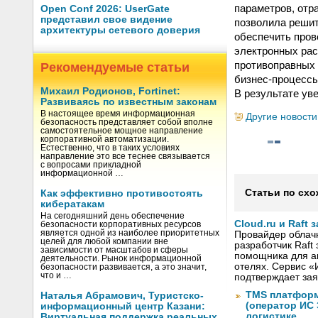
параметров, отр
Open Conf 2026: UserGate
представил свое видение
позволила решит
архитектуры сетевого доверия
обеспечить пров
электронных ра
противоправных 
Рекомендуемые статьи
бизнес-процесс
Михаил Родионов, Fortinet:
В результате ув
Развиваясь по известным законам
В настоящее время информационная
Другие новости
безопасность представляет собой вполне
самостоятельное мощное направление
корпоративной автоматизации.
Естественно, что в таких условиях
направление это все теснее связывается
с вопросами прикладной
информационной …
Статьи по схо
Как эффективно противостоять
кибератакам
На сегодняшний день обеспечение
Cloud.ru и Raft
безопасности корпоративных ресурсов
является одной из наиболее приоритетных
Провайдер облачны
целей для любой компании вне
разработчик Raft
зависимости от масштабов и сферы
помощника для а
деятельности. Рынок информационной
отелях. Сервис «
безопасности развивается, а это значит,
что и …
подтверждает зая
TMS платформ
Наталья Абрамович, Туристско-
(оператор ИС
информационный центр Казани:
логистике
Виртуальная поддержка реальных