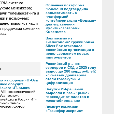
 CRM-система
Облачная платформа
 уходе менеджера;
moncloud подтвердила
дачи телемаркетинга и
совместимость с
платформой
ери и возможных
контейнеризации «Боцман»
ршенствовались наши
для управления
ь продажами компании.
мультикластерами
Kubernetes
за».
Вам письмо из
«налоговой»: группировка
Silver Fox атаковала
российские организации с
использованием новых
инструментов
Российский рынок
серверов и СХД в 2025 году
и
вырос до 280 млрд рублей:
ключевым драйвером
стали госзакупки и
ля на форуме «IT-Ось
цифровизация
изнес обсудит
йского ИТ-рынка
Закупки ИИ-решений
VIII технологический
выросли в разы: рынок
/за техно»,
переходит от пилотов к
пнейших в России ИТ-
масштабированию
льной темой
Эксперт компании
экономических,
«Газинформсервис»