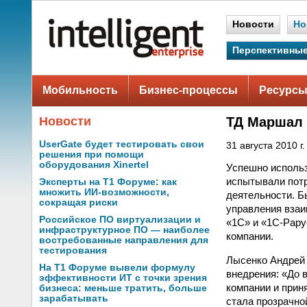
Новости
Но
Перспективные
Мобильность
Бизнес-процессы
Ресурсы
Новости
ТД Маршал 
UserGate будет тестировать свои
31 августа 2010 г.
решения при помощи
оборудования Xinertel
Успешно использ
испытывали потр
Эксперты на Т1 Форуме: как
множить ИИ-возможности,
деятельности. Б
сокращая риски
управления вза
Российское ПО виртуализации и
«1С» и «1С-Рару
инфраструктурное ПО — наиболее
компании.
востребованные направления для
тестирования
Лысенко Андрей 
На Т1 Форуме вывели формулу
внедрения: «До 
эффективности ИТ с точки зрения
компании и прин
бизнеса: меньше тратить, больше
зарабатывать
стала прозрачно