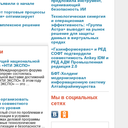
предложила инструмент,
бъявили о начале
оценивающий
безопасность ИИ
ет торговые процессы
Технологическая синергия
я» оптимизирует
и операционная
эффективность: «Группа
омплексное решение
Астра» выводит на рынок
решение для защиты
данных в виртуальных
средах
«Газинформсервис» и РЕД
жи
СОФТ подтвердили
совместимость Ankey IDM и
ущей национальной
РЕД АДМ Промышленная
и «НТИ ЭКСПО»
редакция 2.0
V Международного форума
БФТ-Холдинг
нопром» состоялась
ьной выставки достижений
модернизировал
«НТИ ЭКСПО». В этом году
информационную систему
И ЭКСПО» — это …
Алтайкрайимущества
Мы в социальных
 организовать
сетях
я совместного
го уровня
глый стол по проблемам и
зации в условиях
мках деловой программы
вные технологические
тизации и безопасности …