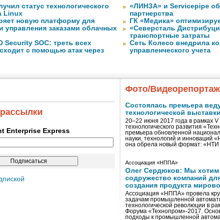
лучил статус технологического
«ЛИНЗА» и Servicepipe о
a Linux
партнерства
ряет новую платформу для
ГК «Медика» оптимизиру
и управления заказами облачных
«Северсталь Дистрибуци
транспортные затраты
 Security SOC: треть всех
Сеть Колесо внедрила к
сходит с помощью атак через
управленческого учета
Фото/Видеорепорта
Состоялась премьера вед
 рассылки
технологической выставк
20–22 июня 2017 года в рамках 
технологического развития «Тех
ent Enterprise Express
премьера обновленной национал
науки, технологий и инноваций 
она обрела новый формат: «НТ
Ассоциация «НППА»
Олег Сердюков: Мы хотим
содружество компаний дл
дпиской
создания продукта мирово
Ассоциация «НППА» провела кру
задачам промышленной автомати
технологической революции в ра
Форума «Технопром»-2017. Осно
подходы к промышленной автома