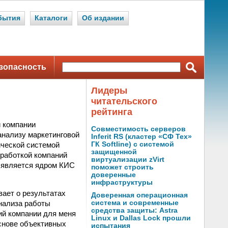
бытия
Каталоги
Об издании
зопасность
Лидеры
читательского
рейтинга
и компании
Совместимость серверов
анализу маркетинговой
Inferit RS (кластер «СФ Тех»
ической системой
ГК Softline) с системой
защищенной
работкой компаний
виртуализации zVirt
, является ядром КИС
поможет строить
доверенные
инфраструктуры
ает о результатах
Доверенная операционная
нализа работы
система и современные
средства защиты: Astra
ий компании для меня
Linux и Dallas Lock прошли
основе объективных
испытания