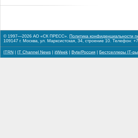
© 1997—2026 АО «СК ПРЕСС».
Политика конфиденциальности п
109147 г. Москва, ул. Марксистская, 34, строение 10. Телефон: +7
ITRN
|
IT Channel News
|
itWeek
|
Byte/Россия
|
Бестселлеры IT-ры