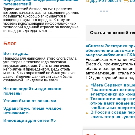
Другие новости
Ве
путешествий
Туристический бизнес, за счет развития
которого качество жизни населения должно
повышаться, хорошо вписывается в
концепцию «умного города». К тому же
уровень использования информационных
технологий в данной отрасли за последние
пятнадцать-двадцать лет …
Статьи по схожей те
Блог
«Систэм Электрик» пр
обеспечении автомати
Вот те два...
энергоснабжения «СК
Поводом для написания этого блога стала
Российская компания «С
уже вторая в течение года массовая
Electric), производител
вирусная эпидемия. И это стало очень
области распределения 
неприятным прецедентом. Ведь столь
автоматизации, стала п
масштабных заражений не было уже очень
давно. Впрочем, данная ситуация была
ПО для крупнейшего лед
ожидаемой. Эпидемию вызвали …
«Мега Сервис» воше
Не все апдейты одинаково
Правительство про
полезны
электроники до конц
Технологии энергет
Утечки бывают разными
открывают новые в
глобальных энергет
Здравствуй, племя младое,
В России создан пе
незнакомое...
компьютер на кусеп
Инновации для сетей X5