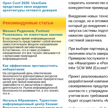
сократить количество 
Open Conf 2026: UserGate
представил свое видение
конкурентное преимуще
архитектуры сетевого доверия
Внедрение новых техно
на складе, но и оптим
Рекомендуемые статьи
который до внедрения 
запуска системы подго
Михаил Родионов, Fortinet:
Развиваясь по известным законам
нажатию одной кнопки.
В настоящее время информационная
системой заказчика.
безопасность представляет собой вполне
самостоятельное мощное направление
корпоративной автоматизации.
При выборе партнера д
Естественно, что в таких условиях
наличием опыта заверш
направление это все теснее связывается
с вопросами прикладной
Примером послужили пр
информационной …
как «Фанагория» и «Pe
Как эффективно противостоять
Infor SCM WM (Exceed
кибератакам
На сегодняшний день обеспечение
Проект реализовывался
безопасности корпоративных ресурсов
является одной из наиболее приоритетных
разработанной компани
целей для любой компании вне
зависимости от масштабов и сферы
своевременно предупре
деятельности. Рынок информационной
контексте с утвержденн
безопасности развивается, а это значит,
что и …
учетом всех требовани
будет осуществлять «М
Наталья Абрамович, Туристско-
информационный центр Казани:
Виртуальная поддержка реальных