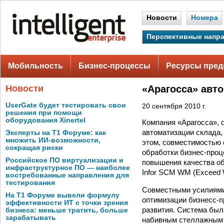
Новости
Номера
Перспективные напр
Мобильность
Бизнес-процессы
Ресурсы пред
Новости
«Арагосса» авт
UserGate будет тестировать свои
20 сентября 2010 г.
решения при помощи
оборудования Xinertel
Компания «Арагосса», 
автоматизации склада,
Эксперты на Т1 Форуме: как
множить ИИ-возможности,
этом, совместимостью
сокращая риски
обработки бизнес-проц
Российское ПО виртуализации и
повышения качества об
инфраструктурное ПО — наиболее
Infor SCM WM (Exceed
востребованные направления для
тестирования
Совместными усилиями 
На Т1 Форуме вывели формулу
оптимизации бизнесс-п
эффективности ИТ с точки зрения
развития. Система был
бизнеса: меньше тратить, больше
зарабатывать
набивным стеллажным 