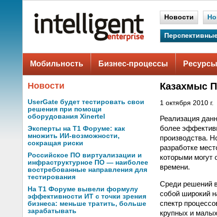
Новости
Но
Перспективные
Мобильность
Бизнес-процессы
Ресурсы
Новости
Казахмыс П
UserGate будет тестировать свои
1 октября 2010 г.
решения при помощи
оборудования Xinertel
Реализация данн
более эффектив
Эксперты на Т1 Форуме: как
множить ИИ-возможности,
производства. Н
сокращая риски
разработке мест
Российское ПО виртуализации и
которыми могут 
инфраструктурное ПО — наиболее
времени.
востребованные направления для
тестирования
Среди решений вы
На Т1 Форуме вывели формулу
собой широкий 
эффективности ИТ с точки зрения
спектр процессо
бизнеса: меньше тратить, больше
зарабатывать
крупных и малых