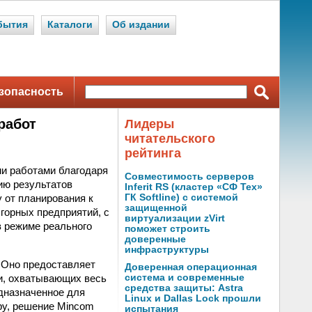
бытия
Каталоги
Об издании
зопасность
работ
Лидеры
читательского
рейтинга
ми работами благодаря
Совместимость серверов
ию результатов
Inferit RS (кластер «СФ Тех»
 от планирования к
ГК Softline) с системой
защищенной
горных предприятий, с
виртуализации zVirt
в режиме реального
поможет строить
доверенные
инфраструктуры
. Оно предоставляет
Доверенная операционная
и, охватывающих весь
система и современные
средства защиты: Astra
едназначенное для
Linux и Dallas Lock прошли
ру, решение Mincom
испытания