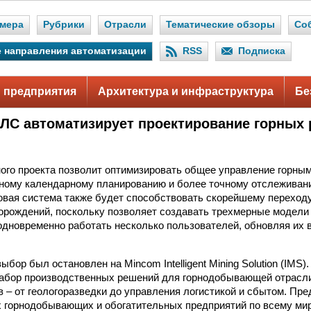
мера
Рубрики
Отрасли
Тематические обзоры
Со
 направления автоматизации
RSS
Подписка
 предприятия
Архитектура и инфраструктура
Бе
ЛС автоматизирует проектирование горных 
ого проекта позволит оптимизировать общее управление горны
ному календарному планированию и более точному отслеживан
овая система также будет способствовать скорейшему переходу
орождений, поскольку позволяет создавать трехмерные модели 
одновременно работать несколько пользователей, обновляя их 
бор был остановлен на Mincom Intelligent Mining Solution (IMS)
набор производственных решений для горнодобывающей отрасл
в – от геологоразведки до управления логистикой и сбытом. Пр
 горнодобывающих и обогатительных предприятий по всему ми