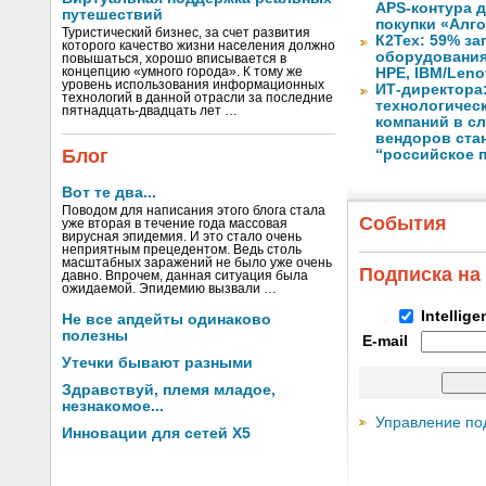
APS-контура 
путешествий
покупки «Алг
Туристический бизнес, за счет развития
К2Тех: 59% за
которого качество жизни населения должно
оборудования
повышаться, хорошо вписывается в
концепцию «умного города». К тому же
HPE, IBM/Leno
уровень использования информационных
ИТ-директора
технологий в данной отрасли за последние
технологичес
пятнадцать-двадцать лет …
компаний в с
вендоров ста
Блог
“российское 
Вот те два...
Поводом для написания этого блога стала
События
уже вторая в течение года массовая
вирусная эпидемия. И это стало очень
неприятным прецедентом. Ведь столь
масштабных заражений не было уже очень
Подписка на
давно. Впрочем, данная ситуация была
ожидаемой. Эпидемию вызвали …
Intellig
Не все апдейты одинаково
полезны
E-mail
Утечки бывают разными
Здравствуй, племя младое,
незнакомое...
Управление по
Инновации для сетей X5