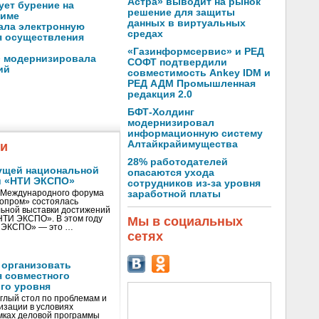
Астра» выводит на рынок
ует бурение на
решение для защиты
жиме
данных в виртуальных
ала электронную
средах
я осуществления
«Газинформсервис» и РЕД
 модернизировала
СОФТ подтвердили
ий
совместимость Ankey IDM и
РЕД АДМ Промышленная
редакция 2.0
БФТ-Холдинг
модернизировал
информационную систему
Алтайкрайимущества
жи
28% работодателей
ущей национальной
опасаются ухода
и «НТИ ЭКСПО»
сотрудников из-за уровня
V Международного форума
заработной платы
нопром» состоялась
ьной выставки достижений
«НТИ ЭКСПО». В этом году
Мы в социальных
И ЭКСПО» — это …
сетях
 организовать
я совместного
го уровня
глый стол по проблемам и
зации в условиях
мках деловой программы