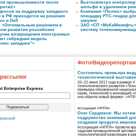
для промышленности после
Вьетсовпетро контролир
оритм1»
шельфе в удаленном ре
просов на поддержку западного
Компания «Полюс» выбр
 в РФ приходится на решения
площадку РТС-тендер дл
vo и Dell
закупок
: «Оптимальным решением в
ЗАО «СП «МеКаМинефть»
ком развитии российских
систему телекоммуникац
лучае возвращения иностранных
нет гибридная модель
плюс западное”»
Фото/Видеорепорта
Состоялась премьера вед
 рассылки
технологической выставк
20–22 июня 2017 года в рамках 
технологического развития «Тех
ent Enterprise Express
премьера обновленной национал
науки, технологий и инноваций 
она обрела новый формат: «НТ
Ассоциация «НППА»
Олег Сердюков: Мы хотим
содружество компаний дл
дпиской
создания продукта мирово
Ассоциация «НППА» провела кру
задачам промышленной автомати
технологической революции в ра