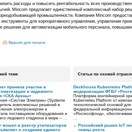
низить расходы и повысить рентабельность всех производствен
ычей. Mincom предлагает единственный комплексный набор ре
горнодобывающей промышленности. Компания Mincom предоста
 инструменты для корпоративного управления, управления прои
же решения для автоматизации мобильного персонала, повыша
Версия для печати
жей теме
Статьи по схожей отрасл
к» приняла участие в
Deckhouse Kubernetes Plat
томатизации и надежного
модернизации ФГБУ «Росг
я «СКА Арены»
Платформа контейнерной орк
ния «Систэм Электрик» (Systeme
Kubernetes Platform от компа
водитель комплексных решений в
технологической основой дл
ления электроэнергии и
федеральной информационн
тала поставщиком оборудования и
«Росгеолфонд», обеспечиваю
го ледового стадиона в мире – …
…
» вошел в реестр утилизаторов
Российский рынок IoT п
бъявляет о создании единого
темпы роста