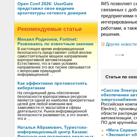
IMS позволяет с
Open Conf 2026: UserGate
представил свое видение
связанных с доб
архитектуры сетевого доверия
предприятиями 
интегрированные
работами, а так
Рекомендуемые статьи
решения.
Михаил Родионов, Fortinet:
Развиваясь по известным законам
Другие новости
В настоящее время информационная
безопасность представляет собой вполне
самостоятельное мощное направление
корпоративной автоматизации.
Естественно, что в таких условиях
направление это все теснее связывается
с вопросами прикладной
информационной …
Статьи по схо
Как эффективно противостоять
кибератакам
«Систэм Электри
На сегодняшний день обеспечение
обеспечении ав
безопасности корпоративных ресурсов
энергоснабжени
является одной из наиболее приоритетных
Российская компа
целей для любой компании вне
зависимости от масштабов и сферы
Electric), произ
деятельности. Рынок информационной
области распреде
безопасности развивается, а это значит,
автоматизации, с
что и …
ПО для крупнейше
Наталья Абрамович, Туристско-
«Мега Сервис
информационный центр Казани:
«Экспанта» о
Виртуальная поддержка реальных