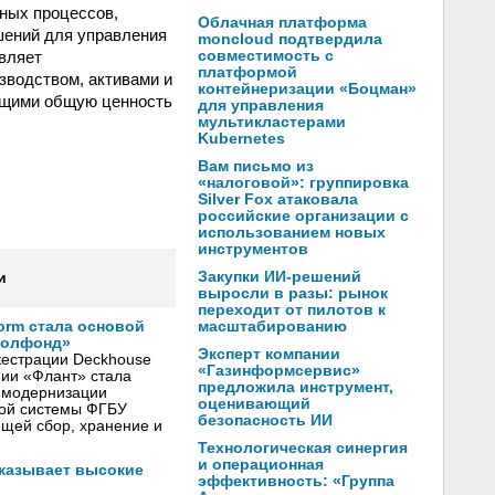
ных процессов,
Облачная платформа
шений для управления
moncloud подтвердила
вляет
совместимость с
платформой
зводством, активами и
контейнеризации «Боцман»
ющими общую ценность
для управления
мультикластерами
Kubernetes
Вам письмо из
«налоговой»: группировка
Silver Fox атаковала
российские организации с
использованием новых
инструментов
Закупки ИИ-решений
и
выросли в разы: рынок
переходит от пилотов к
масштабированию
form стала основой
еолфонд»
Эксперт компании
естрации Deckhouse
«Газинформсервис»
нии «Флант» стала
предложила инструмент,
я модернизации
оценивающий
ой системы ФГБУ
безопасность ИИ
щей сбор, хранение и
Технологическая синергия
и операционная
оказывает высокие
эффективность: «Группа