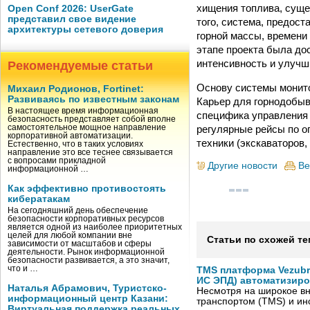
хищения топлива, суще
Open Conf 2026: UserGate
представил свое видение
того, система, предос
архитектуры сетевого доверия
горной массы, времени 
этапе проекта была до
интенсивность и улучш
Рекомендуемые статьи
Основу системы монито
Михаил Родионов, Fortinet:
Развиваясь по известным законам
Карьер для горнодобыв
В настоящее время информационная
специфика управления 
безопасность представляет собой вполне
регулярные рейсы по о
самостоятельное мощное направление
корпоративной автоматизации.
техники (экскаваторов,
Естественно, что в таких условиях
направление это все теснее связывается
с вопросами прикладной
Другие новости
Ве
информационной …
Как эффективно противостоять
кибератакам
На сегодняшний день обеспечение
безопасности корпоративных ресурсов
является одной из наиболее приоритетных
целей для любой компании вне
Статьи по схожей те
зависимости от масштабов и сферы
деятельности. Рынок информационной
безопасности развивается, а это значит,
что и …
TMS платформа Vezubr
ИС ЭПД) автоматизиро
Наталья Абрамович, Туристско-
Несмотря на широкое в
информационный центр Казани:
транспортом (TMS) и ин
Виртуальная поддержка реальных