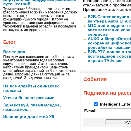
планирования, логистич
путешествий
сталкиваться с проблем
Туристический бизнес, за счет развития
Предприниматели автом
которого качество жизни населения должно
повышаться, хорошо вписывается в
B2B-Center получил 
концепцию «умного города». К тому же
партнера Astra Linux
уровень использования информационных
M1Cloud внедряет н
технологий в данной отрасли за последние
автоматизации упра
пятнадцать-двадцать лет …
сервисов
AUXO и SimpleOne о
Блог
ускорения цифрово
российских компани
Вот те два...
B2B-РТС вошла в то
поставщиков собст
Поводом для написания этого блога стала
уже вторая в течение года массовая
версии TAdviser
вирусная эпидемия. И это стало очень
неприятным прецедентом. Ведь столь
масштабных заражений не было уже очень
давно. Впрочем, данная ситуация была
ожидаемой. Эпидемию вызвали …
События
Не все апдейты одинаково
полезны
Подписка на рас
Утечки бывают разными
Intelligent Ent
Здравствуй, племя младое,
незнакомое...
E-mail
Инновации для сетей X5