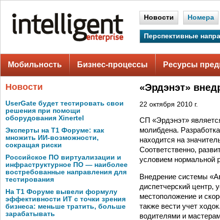
Новости
Номера
Перспективные напр
Мобильность
Бизнес-процессы
Ресурсы пред
Новости
«Эрдэнэт» внед
UserGate будет тестировать свои
22 октября 2010 г.
решения при помощи
оборудования Xinertel
СП «Эрдэнэт» является
молибдена. Разработка
Эксперты на Т1 Форуме: как
множить ИИ-возможности,
находится на значител
сокращая риски
Соответственно, разв
Российское ПО виртуализации и
условием нормальной р
инфраструктурное ПО — наиболее
востребованные направления для
Внедрение системы «Ав
тестирования
диспетчерский центр, 
На Т1 Форуме вывели формулу
местоположение и скор
эффективности ИТ с точки зрения
также вести учет ходок
бизнеса: меньше тратить, больше
зарабатывать
водителями и мастерам