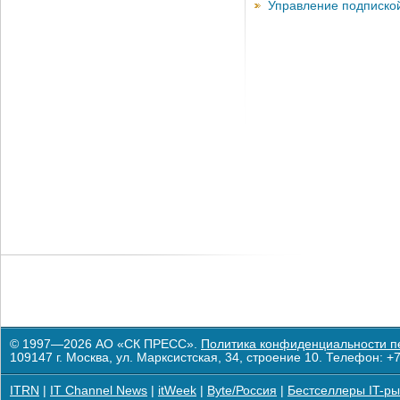
Управление подписко
© 1997—2026 АО «СК ПРЕСС».
Политика конфиденциальности п
109147 г. Москва, ул. Марксистская, 34, строение 10. Телефон: +7
ITRN
|
IT Channel News
|
itWeek
|
Byte/Россия
|
Бестселлеры IT-ры