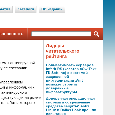
бытия
Каталоги
Об издании
зопасность
Лидеры
читательского
рейтинга
стемы антивирусной
Совместимость серверов
ву ее составили
Inferit RS (кластер «СФ Тех»
ГК Softline) с системой
защищенной
виртуализации zVirt
 управлением
поможет строить
ащиты информации к
доверенные
 антивирусного
инфраструктуры
существующих на рынке
Доверенная операционная
ть работы которого
система и современные
средства защиты: Astra
Linux и Dallas Lock прошли
испытания