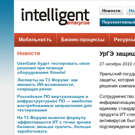
Новости
Но
Перспективные
Мобильность
Бизнес-процессы
Ресурсы
Новости
УрГЭ защищ
UserGate будет тестировать свои
27 октября 2010 г
решения при помощи
оборудования Xinertel
Уральский госуд
защиты, которая
Эксперты на Т1 Форуме: как
множить ИИ-возможности,
решения компан
сокращая риски
Сотрудничество 
Российское ПО виртуализации и
инфраструктурное ПО — наиболее
информатизации 
востребованные направления для
единому стандар
тестирования
продукта ИТ-спе
На Т1 Форуме вывели формулу
антивирусов был
эффективности ИТ с точки зрения
подтверждена мн
бизнеса: меньше тратить, больше
зарабатывать