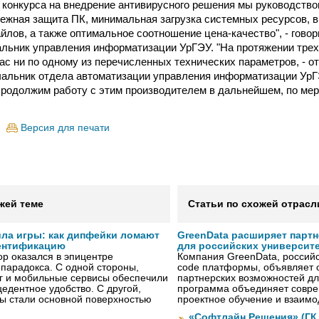
 конкурса на внедрение антивирусного решения мы руководств
дежная защита ПК, минимальная загрузка системных ресурсов, 
йлов, а также оптимальное соотношение цена-качество", - гово
льник управления информатизации УрГЭУ. "На протяжении тре
нас ни по одному из перечисленных технических параметров, - о
чальник отдела автоматизации управления информатизации УрГ
родолжим работу с этим производителем в дальнейшем, по ме
Версия для печати
жей теме
Статьи по схожей отрасл
ила игры: как дипфейки ломают
GreenData расширяет парт
ентификацию
для российских университ
р оказался в эпицентре
Компания GreenData, российс
 парадокса. С одной стороны,
code платформы, объявляет 
г и мобильные сервисы обеспечили
партнерских возможностей дл
едентное удобство. С другой,
программа объединяет совре
ы стали основной поверхностью
проектное обучение и взаимо
«Софтлайн Решения» (ГК S