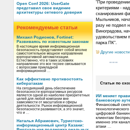
"При проведении
Open Conf 2026: UserGate
критериями - на
представил свое видение
архитектуры сетевого доверия
сканирования фа
Мыльников, нача
разу не подвел 
Рекомендуемые статьи
Виноградова, на
удовольствием п
Михаил Родионов, Fortinet:
Развиваясь по известным законам
парка ПК".
В настоящее время информационная
безопасность представляет собой вполне
Другие новости
самостоятельное мощное направление
корпоративной автоматизации.
Естественно, что в таких условиях
направление это все теснее связывается
с вопросами прикладной
информационной …
Как эффективно противостоять
Статьи по схо
кибератакам
На сегодняшний день обеспечение
безопасности корпоративных ресурсов
является одной из наиболее приоритетных
ИИ меняет прав
целей для любой компании вне
банковскую аут
зависимости от масштабов и сферы
Финансовый секто
деятельности. Рынок информационной
технологического
безопасности развивается, а это значит,
что и …
цифровой банкин
клиентам беспрец
Наталья Абрамович, Туристско-
именно эти канал
информационный центр Казани:
атаки …
Виртуальная поддержка реальных