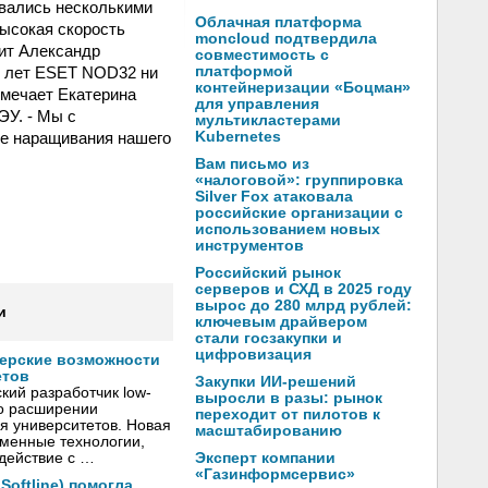
овались несколькими
Облачная платформа
высокая скорость
moncloud подтвердила
рит Александр
совместимость с
х лет ESET NOD32 ни
платформой
контейнеризации «Боцман»
тмечает Екатерина
для управления
ЭУ. - Мы с
мультикластерами
ре наращивания нашего
Kubernetes
Вам письмо из
«налоговой»: группировка
Silver Fox атаковала
российские организации с
использованием новых
инструментов
Российский рынок
серверов и СХД в 2025 году
вырос до 280 млрд рублей:
и
ключевым драйвером
стали госзакупки и
цифровизация
нерские возможности
етов
Закупки ИИ-решений
кий разработчик low-
выросли в разы: рынок
о расширении
переходит от пилотов к
я университетов. Новая
масштабированию
менные технологии,
Эксперт компании
действие с …
«Газинформсервис»
oftline) помогла