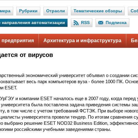
мера
Рубрики
Отрасли
Тематические обзоры
Со
 направления автоматизации
RSS
Подписка
 предприятия
Архитектура и инфраструктура
Бе
ается от вирусов
.
арственный экономический университет объявил о создании си
 охватывает весь парк компьютеров вуза - более 1000 ПК. Осно
ии ESET.
УрГЭУ и компании ESET началось еще в 2007 году, когда перед
университета была поставлена задача приведения системы з
ту, в том числе с учетом требований ФСТЭК. При выборе нового
циалисты университета провели тендер. По итогам сравнения 
о выбрано решение ESET NOD32 Business Edition, эффективнос
огими российскими учебными заведениями страны.