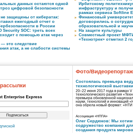
нальных данных остаются одной
Ирбитскому политехнику
угроз цифровой безопасности
инфраструктуру и получ
рамках сервиса Softline E
 не защищены от кибератак:
Финансовый университет
ставил ежегодный отчет о
договорились о сотрудн
бербезопасности в России
образовательной и науч
 Security SOC: треть всех
На защите культуры
сходит с помощью атак через
Совместный проект МФТИ 
«Технотрек» отметил 2 г
 — это следствие
ния атак, а не слабости системы
Фото/Видеорепорта
Состоялась премьера вед
 рассылки
технологической выставк
20–22 июня 2017 года в рамках 
технологического развития «Тех
ent Enterprise Express
премьера обновленной национал
науки, технологий и инноваций 
она обрела новый формат: «НТ
Ассоциация «НППА»
Олег Сердюков: Мы хотим
содружество компаний дл
дпиской
создания продукта мирово