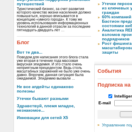
Утечки персо
путешествий
из ключевых 
Туристический бизнес, за счет развития
граждан
которого качество жизни населения должно
повышаться, хорошо вписывается в
60% компаний
концепцию «умного города». К тому же
Бастион пред
уровень использования информационных
состоянии ки
технологий в данной отрасли за последние
Аналитика RED
пятнадцать-двадцать лет …
взломов прои
подрядчиков
Блог
Рост фишинга
масштабирова
Вот те два...
защиты
Поводом для написания этого блога стала
уже вторая в течение года массовая
вирусная эпидемия. И это стало очень
неприятным прецедентом. Ведь столь
События
масштабных заражений не было уже очень
давно. Впрочем, данная ситуация была
ожидаемой. Эпидемию вызвали …
Подписка на
Не все апдейты одинаково
полезны
Intellig
Утечки бывают разными
E-mail
Здравствуй, племя младое,
незнакомое...
Инновации для сетей X5
Управление по