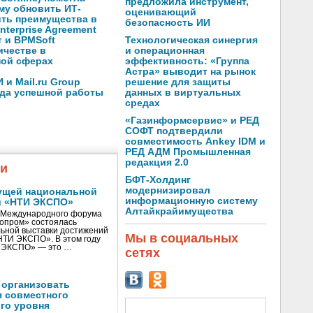
предложила инструмент,
му обновить ИТ-
оценивающий
ить преимущества в
безопасность ИИ
nterprise Agreement
Технологическая синергия
 и BPMSoft
и операционная
ичестве в
эффективность: «Группа
ной сферах
Астра» выводит на рынок
решение для защиты
и Mail.ru Group
данных в виртуальных
ода успешной работы
средах
«Газинформсервис» и РЕД
СОФТ подтвердили
совместимость Ankey IDM и
РЕД АДМ Промышленная
редакция 2.0
жи
БФТ-Холдинг
модернизировал
ущей национальной
информационную систему
и «НТИ ЭКСПО»
Алтайкрайимущества
V Международного форума
нопром» состоялась
ьной выставки достижений
Мы в социальных
«НТИ ЭКСПО». В этом году
И ЭКСПО» — это …
сетях
 организовать
я совместного
го уровня