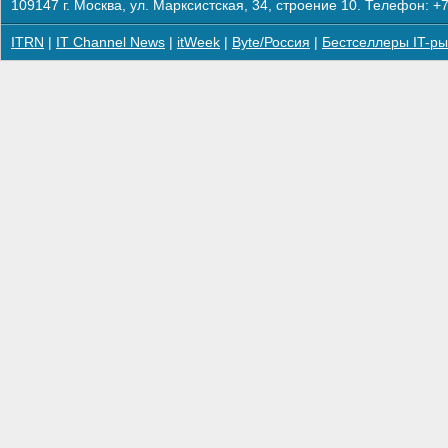
109147 г. Москва, ул. Марксистская, 34, строение 10. Телефон: +7
ITRN
|
IT Channel News
|
itWeek
|
Byte/Россия
|
Бестселлеры IT-ры