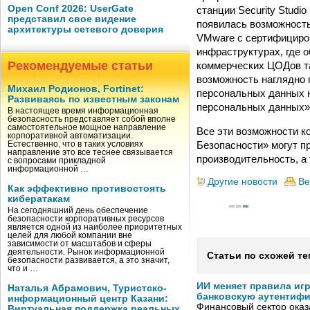
Open Conf 2026: UserGate
станции Security Studi
представил свое видение
появилась возможност
архитектуры сетевого доверия
VMware с сертифициров
инфраструктурах, где 
Рекомендуемые статьи
коммерческих ЦОДов та
возможность наглядно 
Михаил Родионов, Fortinet:
персональных данных н
Развиваясь по известным законам
персональных данных»
В настоящее время информационная
безопасность представляет собой вполне
самостоятельное мощное направление
Все эти возможности к
корпоративной автоматизации.
Безопасности» могут п
Естественно, что в таких условиях
направление это все теснее связывается
производительность, а 
с вопросами прикладной
информационной …
Другие новости
Ве
Как эффективно противостоять
кибератакам
На сегодняшний день обеспечение
безопасности корпоративных ресурсов
является одной из наиболее приоритетных
целей для любой компании вне
зависимости от масштабов и сферы
деятельности. Рынок информационной
Статьи по схожей те
безопасности развивается, а это значит,
что и …
ИИ меняет правила иг
Наталья Абрамович, Туристско-
банковскую аутентиф
информационный центр Казани:
Финансовый сектор оказ
Виртуальная поддержка реальных