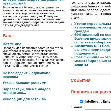
технологического парадо
путешествий
цифровой банкинг и мо
Туристический бизнес, за счет развития
клиентам беспрецедентн
которого качество жизни населения должно
повышаться, хорошо вписывается в
именно эти каналы стал
концепцию «умного города». К тому же
атаки …
уровень использования информационных
технологий в данной отрасли за последние
Утечки персональны
пятнадцать-двадцать лет …
из ключевых угроз 
граждан
60% компаний не за
Блог
Бастион представил
состоянии кибербез
Вот те два...
Аналитика RED Secur
Поводом для написания этого блога стала
взломов происходит
уже вторая в течение года массовая
подрядчиков
вирусная эпидемия. И это стало очень
Рост фишинга — это
неприятным прецедентом. Ведь столь
масштабных заражений не было уже очень
масштабирования ат
давно. Впрочем, данная ситуация была
защиты
ожидаемой. Эпидемию вызвали …
Не все апдейты одинаково
полезны
События
Утечки бывают разными
Здравствуй, племя младое,
Подписка на рас
незнакомое...
Инновации для сетей X5
Intelligent Ent
E-mail