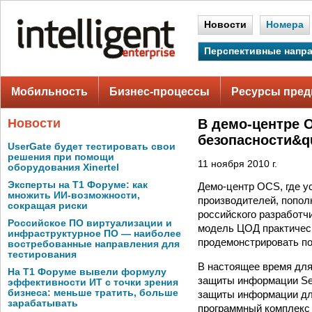
Новости
Номера
Перспективные напр
Мобильность
Бизнес-процессы
Ресурсы пред
Новости
В демо-центре 
безопасности&q
UserGate будет тестировать свои
решения при помощи
11 ноября 2010 г.
оборудования Xinertel
Эксперты на Т1 Форуме: как
Демо-центр OCS, где у
множить ИИ-возможности,
производителей, попол
сокращая риски
российского разработч
Российское ПО виртуализации и
модель ЦОД практичес
инфраструктурное ПО — наиболее
продемонстрировать по
востребованные направления для
тестирования
В настоящее время для
На Т1 Форуме вывели формулу
защиты информации Secr
эффективности ИТ с точки зрения
бизнеса: меньше тратить, больше
защиты информации для
зарабатывать
программный комплекс 