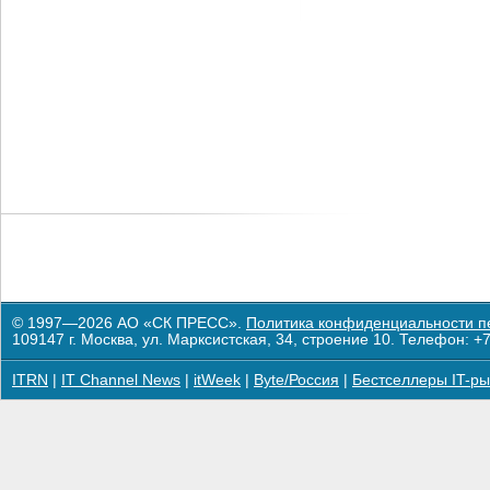
© 1997—2026 АО «СК ПРЕСС».
Политика конфиденциальности п
109147 г. Москва, ул. Марксистская, 34, строение 10. Телефон: +7
ITRN
|
IT Channel News
|
itWeek
|
Byte/Россия
|
Бестселлеры IT-ры