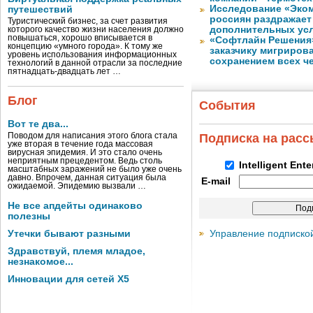
Исследование «Эко
путешествий
россиян раздражает
Туристический бизнес, за счет развития
дополнительных ус
которого качество жизни населения должно
повышаться, хорошо вписывается в
«Софтлайн Решения» 
концепцию «умного города». К тому же
заказчику мигриров
уровень использования информационных
сохранением всех ч
технологий в данной отрасли за последние
пятнадцать-двадцать лет …
Блог
События
Вот те два...
Поводом для написания этого блога стала
Подписка на рас
уже вторая в течение года массовая
вирусная эпидемия. И это стало очень
неприятным прецедентом. Ведь столь
Intelligent Ent
масштабных заражений не было уже очень
давно. Впрочем, данная ситуация была
E-mail
ожидаемой. Эпидемию вызвали …
Не все апдейты одинаково
полезны
Управление подписко
Утечки бывают разными
Здравствуй, племя младое,
незнакомое...
Инновации для сетей X5