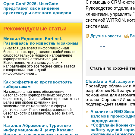
С помощью CRM-систем
Open Conf 2026: UserGate
Руководство отдела и 
представил свое видение
архитектуры сетевого доверия
клиентами, управлять 
системой WITRON, кото
системами.
Рекомендуемые статьи
Другие новости
Ве
Михаил Родионов, Fortinet:
Развиваясь по известным законам
В настоящее время информационная
безопасность представляет собой вполне
самостоятельное мощное направление
корпоративной автоматизации.
Естественно, что в таких условиях
направление это все теснее связывается
Статьи по схожей те
с вопросами прикладной
информационной …
Cloud.ru и Raft запус
Как эффективно противостоять
Провайдер облачных и AI
кибератакам
разработчик Raft запуст
На сегодняшний день обеспечение
помощника для автомати
безопасности корпоративных ресурсов
является одной из наиболее приоритетных
отелях. Сервис «ИИ-кон
целей для любой компании вне
подтверждает заявки, о
зависимости от масштабов и сферы
деятельности. Рынок информационной
Аналитика RED Secur
безопасности развивается, а это значит,
взломов происходит
что и …
подрядчиков
«Софтлайн Коннект» 
Наталья Абрамович, Туристско-
работу единой горя
информационный центр Казани:
компании «Термотех
Виртуальная поддержка реальных