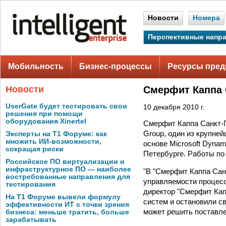
Новости
Номера
Перспективные напр
Мобильность
Бизнес-процессы
Ресурсы пред
Новости
Смерфит Каппа 
UserGate будет тестировать свои
10 декабря 2010 г.
решения при помощи
оборудования Xinertel
Смерфит Каппа Санкт-П
Group, один из крупне
Эксперты на Т1 Форуме: как
множить ИИ-возможности,
основе Microsoft Dyna
сокращая риски
Петербурге. Работы по
Российское ПО виртуализации и
инфраструктурное ПО — наиболее
"В "Смерфит Каппа Сан
востребованные направления для
управляемости процесс
тестирования
директор "Смерфит Кап
На Т1 Форуме вывели формулу
систем и остановили с
эффективности ИТ с точки зрения
может решить поставле
бизнеса: меньше тратить, больше
зарабатывать