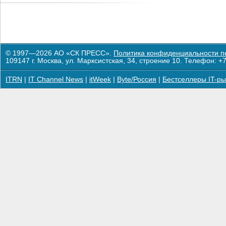
© 1997—2026 АО «СК ПРЕСС».
Политика конфиденциальности п
109147 г. Москва, ул. Марксистская, 34, строение 10. Телефон: +7
ITRN
|
IT Channel News
|
itWeek
|
Byte/Россия
|
Бестселлеры IT-ры