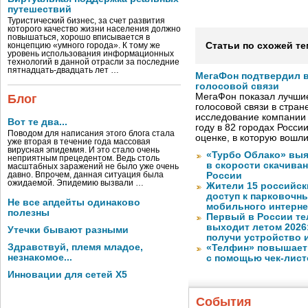
путешествий
Туристический бизнес, за счет развития
которого качество жизни населения должно
повышаться, хорошо вписывается в
Статьи по схожей те
концепцию «умного города». К тому же
уровень использования информационных
технологий в данной отрасли за последние
пятнадцать-двадцать лет …
МегаФон подтвердил в
голосовой связи
МегаФон показал лучшие
Блог
голосовой связи в стран
исследование компании
Вот те два...
году в 82 городах Росси
Поводом для написания этого блога стала
оценке, в которую вошл
уже вторая в течение года массовая
вирусная эпидемия. И это стало очень
«Турбо Облако» выя
неприятным прецедентом. Ведь столь
в скорости скачива
масштабных заражений не было уже очень
давно. Впрочем, данная ситуация была
России
ожидаемой. Эпидемию вызвали …
Жители 15 российск
доступ к парковочн
Не все апдейты одинаково
мобильного интерне
полезны
Первый в России те
выходит летом 2026
Утечки бывают разными
получи устройство 
Здравствуй, племя младое,
«Телфин» повышает 
незнакомое...
с помощью чек-лист
Инновации для сетей X5
События