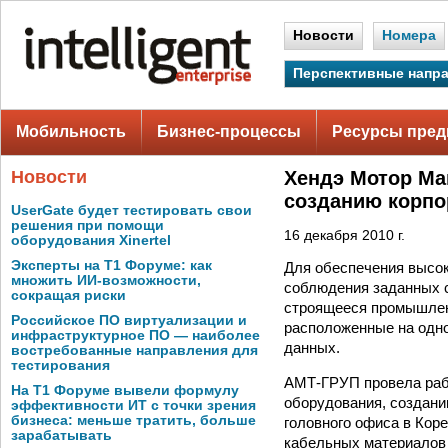
Новости
Номера
Перспективные напр
Мобильность
Бизнес-процессы
Ресурсы пред
Новости
Хендэ Мотор Ма
созданию корпо
UserGate будет тестировать свои
решения при помощи
16 декабря 2010 г.
оборудования Xinertel
Эксперты на Т1 Форуме: как
Для обеспечения высок
множить ИИ-возможности,
соблюдения заданных 
сокращая риски
строящееся промышленн
Российское ПО виртуализации и
расположенные на одно
инфраструктурное ПО — наиболее
данных.
востребованные направления для
тестирования
АМТ-ГРУП провела раб
На Т1 Форуме вывели формулу
оборудования, создан
эффективности ИТ с точки зрения
бизнеса: меньше тратить, больше
головного офиса в Кор
зарабатывать
кабельных материалов 