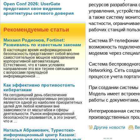
Open Conf 2026: UserGate
ресурсов разработана 
представил свое видение
управления, устройств
архитектуры сетевого доверия
а также систему монит
частности, ограничива
Рекомендуемые статьи
рабочих станций польз
Система IP-телефонии 
Михаил Родионов, Fortinet:
Развиваясь по известным законам
возможность подключен
В настоящее время информационная
модемов через специа
безопасность представляет собой вполне
самостоятельное мощное направление
корпоративной автоматизации.
Система беспроводного 
Естественно, что в таких условиях
направление это все теснее связывается
Networking. Сеть созд
с вопросами прикладной
процессе учета портат
информационной …
Как эффективно противостоять
При создании системы
кибератакам
Модель имеет встроен
На сегодняшний день обеспечение
безопасности корпоративных ресурсов
работы с документами, 
является одной из наиболее приоритетных
целей для любой компании вне
Интегрированная систе
зависимости от масштабов и сферы
деятельности. Рынок информационной
производственных проц
безопасности развивается, а это значит,
что и …
Другие новости
Ве
Наталья Абрамович, Туристско-
информационный центр Казани:
Виртуальная поддержка реальных