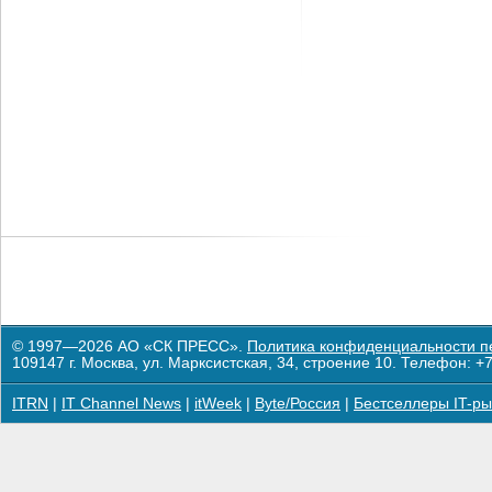
© 1997—2026 АО «СК ПРЕСС».
Политика конфиденциальности п
109147 г. Москва, ул. Марксистская, 34, строение 10. Телефон: +7
ITRN
|
IT Channel News
|
itWeek
|
Byte/Россия
|
Бестселлеры IT-ры