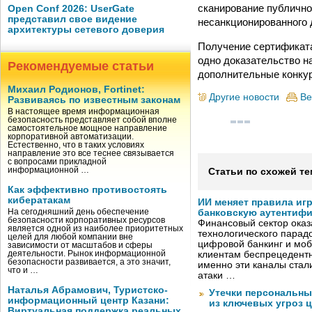
сканирование публично
Open Conf 2026: UserGate
представил свое видение
несанкционированного 
архитектуры сетевого доверия
Получение сертификата
одно доказательство на
Рекомендуемые статьи
дополнительные конкур
Михаил Родионов, Fortinet:
Другие новости
Ве
Развиваясь по известным законам
В настоящее время информационная
безопасность представляет собой вполне
самостоятельное мощное направление
корпоративной автоматизации.
Естественно, что в таких условиях
направление это все теснее связывается
с вопросами прикладной
информационной …
Статьи по схожей те
Как эффективно противостоять
кибератакам
ИИ меняет правила иг
На сегодняшний день обеспечение
банковскую аутентиф
безопасности корпоративных ресурсов
Финансовый сектор оказ
является одной из наиболее приоритетных
технологического парадо
целей для любой компании вне
цифровой банкинг и мо
зависимости от масштабов и сферы
деятельности. Рынок информационной
клиентам беспрецедентн
безопасности развивается, а это значит,
именно эти каналы стал
что и …
атаки …
Наталья Абрамович, Туристско-
Утечки персональны
информационный центр Казани:
из ключевых угроз 
Виртуальная поддержка реальных