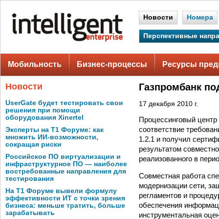
Новости
Номера
Перспективные напр
Мобильность
Бизнес-процессы
Ресурсы пред
Новости
Газпромбанк по
UserGate будет тестировать свои
17 декабря 2010 г.
решения при помощи
оборудования Xinertel
Процессинговый центр 
соответствие требован
Эксперты на Т1 Форуме: как
множить ИИ-возможности,
1.2.1 и получил серти
сокращая риски
результатом совместно
Российское ПО виртуализации и
реализованного в период
инфраструктурное ПО — наиболее
востребованные направления для
Совместная работа спе
тестирования
модернизации сети, за
На Т1 Форуме вывели формулу
регламентов и процеду
эффективности ИТ с точки зрения
обеспечения информаци
бизнеса: меньше тратить, больше
зарабатывать
инструментальная оцен