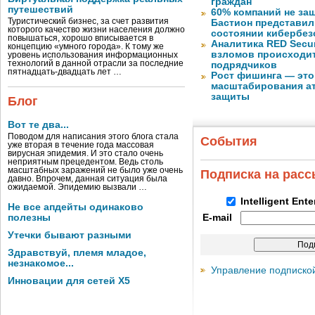
граждан
путешествий
60% компаний не за
Туристический бизнес, за счет развития
Бастион представил
которого качество жизни населения должно
состоянии кибербез
повышаться, хорошо вписывается в
Аналитика RED Secur
концепцию «умного города». К тому же
взломов происходит
уровень использования информационных
технологий в данной отрасли за последние
подрядчиков
пятнадцать-двадцать лет …
Рост фишинга — это
масштабирования ат
защиты
Блог
Вот те два...
Поводом для написания этого блога стала
События
уже вторая в течение года массовая
вирусная эпидемия. И это стало очень
неприятным прецедентом. Ведь столь
масштабных заражений не было уже очень
Подписка на рас
давно. Впрочем, данная ситуация была
ожидаемой. Эпидемию вызвали …
Intelligent Ent
Не все апдейты одинаково
полезны
E-mail
Утечки бывают разными
Здравствуй, племя младое,
незнакомое...
Управление подписко
Инновации для сетей X5