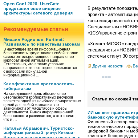
Open Conf 2026: UserGate
В результате положите
представил свое видение
архитектуры сетевого доверия
проекта - автоматизац
консолидированной отч
Специалистам «НОВИНТ
Рекомендуемые статьи
«1С:Управление строит
Михаил Родионов, Fortinet:
«Хомнет:МСФО» внедря
Развиваясь по известным законам
специалисты «НОВИНТЕ
В настоящее время информационная
безопасность представляет собой вполне
системы станут 30 сот
самостоятельное мощное направление
корпоративной автоматизации.
Естественно, что в таких условиях
Другие новости
Ве
направление это все теснее связывается
с вопросами прикладной
информационной …
Как эффективно противостоять
кибератакам
На сегодняшний день обеспечение
безопасности корпоративных ресурсов
Статьи по схожей те
является одной из наиболее приоритетных
целей для любой компании вне
зависимости от масштабов и сферы
деятельности. Рынок информационной
ИИ меняет правила иг
безопасности развивается, а это значит,
банковскую аутентиф
что и …
Финансовый сектор оказ
технологического парадо
Наталья Абрамович, Туристско-
цифровой банкинг и мо
информационный центр Казани:
клиентам беспрецедентн
Виртуальная поддержка реальных