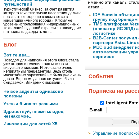
именно эти каналы стал
путешествий
атаки …
Туристический бизнес, за счет развития
которого качество жизни населения должно
IDF Eurasia объеди
повышаться, хорошо вписывается в
группу под брендом
концепцию «умного города». К тому же
TMS платформа Vezu
уровень использования информационных
технологий в данной отрасли за последние
(оператор ИС ЭПД) 
пятнадцать-двадцать лет …
логистике
B2B-Center получил 
партнера Astra Linux
Блог
M1Cloud внедряет н
автоматизации упра
Вот те два...
сервисов
Поводом для написания этого блога стала
уже вторая в течение года массовая
вирусная эпидемия. И это стало очень
неприятным прецедентом. Ведь столь
масштабных заражений не было уже очень
События
давно. Впрочем, данная ситуация была
ожидаемой. Эпидемию вызвали …
Подписка на рас
Не все апдейты одинаково
полезны
Intelligent Ent
Утечки бывают разными
E-mail
Здравствуй, племя младое,
незнакомое...
Инновации для сетей X5
Управление подписко