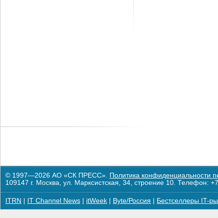
© 1997—2026 АО «СК ПРЕСС».
Политика конфиденциальности п
109147 г. Москва, ул. Марксистская, 34, строение 10. Телефон: +7
ITRN
|
IT Channel News
|
itWeek
|
Byte/Россия
|
Бестселлеры IT-ры