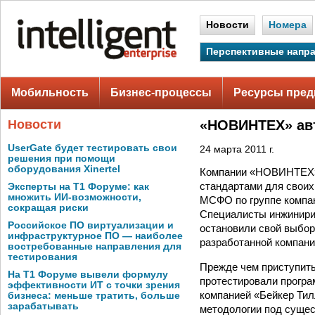
Новости
Номера
Перспективные напр
Мобильность
Бизнес-процессы
Ресурсы пред
Новости
«НОВИНТЕХ» авт
UserGate будет тестировать свои
24 марта 2011 г.
решения при помощи
оборудования Xinertel
Компании «НОВИНТЕХ» 
стандартами для своих
Эксперты на Т1 Форуме: как
множить ИИ-возможности,
МСФО по группе компан
сокращая риски
Специалисты инжинири
Российское ПО виртуализации и
остановили свой выбо
инфраструктурное ПО — наиболее
разработанной компани
востребованные направления для
тестирования
Прежде чем приступит
На Т1 Форуме вывели формулу
протестировали програ
эффективности ИТ с точки зрения
компанией «Бейкер Тил
бизнеса: меньше тратить, больше
зарабатывать
методологии под сущес