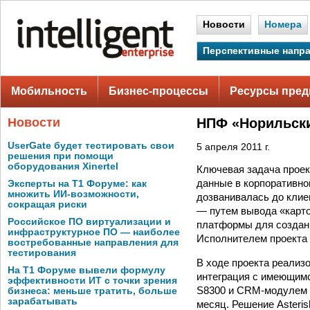
Новости
Номера
Перспективные напр
Мобильность
Бизнес-процессы
Ресурсы пред
Новости
НПФ «Норильски
UserGate будет тестировать свои
5 апреля 2011 г.
решения при помощи
оборудования Xinertel
Ключевая задача проек
данные в корпоративно
Эксперты на Т1 Форуме: как
множить ИИ-возможности,
дозванивалась до клиен
сокращая риски
― путем вывода «карточ
Российское ПО виртуализации и
платформы для создани
инфраструктурное ПО — наиболее
Исполнителем проекта
востребованные направления для
тестирования
В ходе проекта реализ
На Т1 Форуме вывели формулу
интеграция с имеющим
эффективности ИТ с точки зрения
S8300 и CRM-модулем «
бизнеса: меньше тратить, больше
зарабатывать
месяц. Решение Asteris