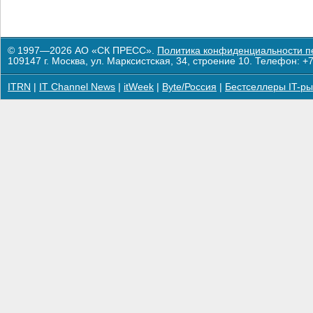
© 1997—2026 АО «СК ПРЕСС».
Политика конфиденциальности п
109147 г. Москва, ул. Марксистская, 34, строение 10. Телефон: +7
ITRN
|
IT Channel News
|
itWeek
|
Byte/Россия
|
Бестселлеры IT-ры