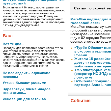
путешествий
Туристический бизнес, за счет развития
Статьи по схожей те
которого качество жизни населения должно
повышаться, хорошо вписывается в
концепцию «умного города». К тому же
МегаФон подтвердил в
уровень использования информационных
технологий в данной отрасли за последние
голосовой связи
пятнадцать-двадцать лет …
МегаФон показал лучшие
голосовой связи в стран
исследование компании
Блог
году в 82 городах Росси
оценке, в которую вошл
Вот те два...
«Турбо Облако» выя
Поводом для написания этого блога стала
уже вторая в течение года массовая
в скорости скачива
вирусная эпидемия. И это стало очень
России
неприятным прецедентом. Ведь столь
Жители 15 российск
масштабных заражений не было уже очень
доступ к парковочн
давно. Впрочем, данная ситуация была
ожидаемой. Эпидемию вызвали …
мобильного интерне
TMS платформа Vezu
Не все апдейты одинаково
(оператор ИС ЭПД) 
полезны
логистике
B2B-Center получил 
Утечки бывают разными
партнера Astra Linux
Здравствуй, племя младое,
незнакомое...
Инновации для сетей X5
События