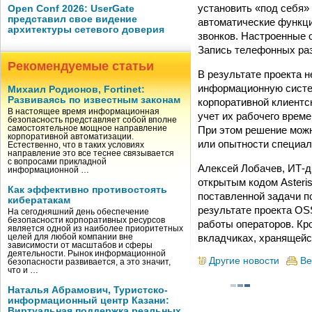
установить «под себя»
Open Conf 2026: UserGate
представил свое видение
автоматические функци
архитектуры сетевого доверия
звонков. Настроенные 
Запись телефонных раз
Рекомендуемые статьи
В результате проекта 
информационную систе
Михаил Родионов, Fortinet:
Развиваясь по известным законам
корпоративной клиентск
В настоящее время информационная
учет их рабочего време
безопасность представляет собой вполне
При этом решение можн
самостоятельное мощное направление
корпоративной автоматизации.
или опытности специал
Естественно, что в таких условиях
направление это все теснее связывается
с вопросами прикладной
Алексей Лобачев, ИТ-д
информационной …
открытым кодом Asteri
Как эффективно противостоять
поставленной задачи п
кибератакам
результате проекта OS
На сегодняшний день обеспечение
безопасности корпоративных ресурсов
работы операторов. Кр
является одной из наиболее приоритетных
вкладчиках, хранящей
целей для любой компании вне
зависимости от масштабов и сферы
деятельности. Рынок информационной
Другие новости
Ве
безопасности развивается, а это значит,
что и …
Наталья Абрамович, Туристско-
информационный центр Казани:
Виртуальная поддержка реальных