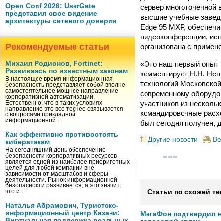
Open Conf 2026: UserGate
сервер многоточечной в
представил свое видение
высшие учебные заведе
архитектуры сетевого доверия
Edge 95 MXP, обеспечи
видеоконференции, исп
Рекомендуемые статьи
организована с примен
«Это наш первый опыт 
Михаил Родионов, Fortinet:
Развиваясь по известным законам
комментирует Н.Н. Нев
В настоящее время информационная
технологий Московской
безопасность представляет собой вполне
самостоятельное мощное направление
современному оборудов
корпоративной автоматизации.
участников из нескольк
Естественно, что в таких условиях
направление это все теснее связывается
командировочные расх
с вопросами прикладной
информационной …
был сегодня получен, 
Как эффективно противостоять
Другие новости
Ве
кибератакам
На сегодняшний день обеспечение
безопасности корпоративных ресурсов
является одной из наиболее приоритетных
целей для любой компании вне
зависимости от масштабов и сферы
деятельности. Рынок информационной
безопасности развивается, а это значит,
что и …
Статьи по схожей те
Наталья Абрамович, Туристско-
информационный центр Казани:
МегаФон подтвердил в
Виртуальная поддержка реальных