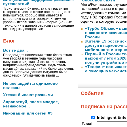
голосовой связи
путешествий
МегаФон показал лучшие
голосовой связи в стран
Туристический бизнес, за счет развития
которого качество жизни населения должно
исследование компании
повышаться, хорошо вписывается в
году в 82 городах Росси
концепцию «умного города». К тому же
оценке, в которую вошл
уровень использования информационных
технологий в данной отрасли за последние
«Турбо Облако» выя
пятнадцать-двадцать лет …
в скорости скачива
России
Блог
Жители 15 российск
доступ к парковочн
мобильного интерне
Вот те два...
Первый в России те
Поводом для написания этого блога стала
выходит летом 2026
уже вторая в течение года массовая
вирусная эпидемия. И это стало очень
получи устройство 
неприятным прецедентом. Ведь столь
«Телфин» повышает 
масштабных заражений не было уже очень
с помощью чек-лист
давно. Впрочем, данная ситуация была
ожидаемой. Эпидемию вызвали …
Не все апдейты одинаково
полезны
События
Утечки бывают разными
Здравствуй, племя младое,
Подписка на рас
незнакомое...
Инновации для сетей X5
Intelligent Ent
E-mail