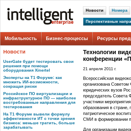
Новости
Номера
Перспективные напр
Мобильность
Бизнес-процессы
Ресурсы пред
Новости
Технологии вид
конференции «П
UserGate будет тестировать свои
решения при помощи
21 апреля 2011 г.
оборудования Xinertel
Эксперты на Т1 Форуме: как
Всероссийская видеок
множить ИИ-возможности,
организована Советом 
сокращая риски
юридических вузов Рос
Российское ПО виртуализации и
председатель Совета 
инфраструктурное ПО — наиболее
участники мероприятия
востребованные направления для
тестирования
образования в стране,
патриотическое воспит
На Т1 Форуме вывели формулу
эффективности ИТ с точки зрения
СМИ в формировании пр
бизнеса: меньше тратить, больше
зарабатывать
Для организации виде