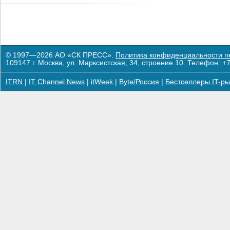
© 1997—2026 АО «СК ПРЕСС».
Политика конфиденциальности п
109147 г. Москва, ул. Марксистская, 34, строение 10. Телефон: +7
ITRN
|
IT Channel News
|
itWeek
|
Byte/Россия
|
Бестселлеры IT-ры