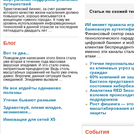
путешествий
Туристический бизнес, за счет развития
Статьи по схожей те
которого качество жизни населения должно
повышаться, хорошо вписывается в
концепцию «умного города». К тому же
уровень использования информационных
ИИ меняет правила иг
технологий в данной отрасли за последние
банковскую аутентиф
пятнадцать-двадцать лет …
Финансовый сектор оказ
технологического парадо
Блог
цифровой банкинг и мо
клиентам беспрецедентн
именно эти каналы стал
Вот те два...
атаки …
Поводом для написания этого блога стала
уже вторая в течение года массовая
Утечки персональны
вирусная эпидемия. И это стало очень
из ключевых угроз 
неприятным прецедентом. Ведь столь
граждан
масштабных заражений не было уже очень
давно. Впрочем, данная ситуация была
60% компаний не за
ожидаемой. Эпидемию вызвали …
Бастион представил
состоянии кибербез
Не все апдейты одинаково
Аналитика RED Secur
полезны
взломов происходит
подрядчиков
Утечки бывают разными
Рост фишинга — это
Здравствуй, племя младое,
масштабирования ат
незнакомое...
защиты
Инновации для сетей X5
События