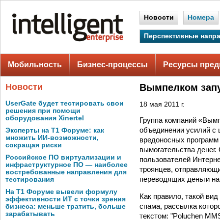
Новости
Номера
Перспективные напр
Мобильность
Бизнес-процессы
Ресурсы пред
Новости
Вымпелком зап
UserGate будет тестировать свои
18 мая 2011 г.
решения при помощи
оборудования Xinertel
Группа компаний «Вымп
объединении усилий с 
Эксперты на Т1 Форуме: как
множить ИИ-возможности,
вредоносных программ
сокращая риски
вымогательства денег.
Российское ПО виртуализации и
пользователей Интерне
инфраструктурное ПО — наиболее
троянцев, отправляющи
востребованные направления для
переводящих деньги н
тестирования
На Т1 Форуме вывели формулу
Как правило, такой ви
эффективности ИТ с точки зрения
спама, рассылка котор
бизнеса: меньше тратить, больше
зарабатывать
текстом: "Poluchen MMS