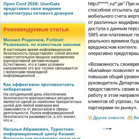
http://*****.ru/*.jar".
Open Conf 2026: UserGate
представил свое видение
способное отсылать од
архитектуры сетевого доверия
мобильного счета жерт
от различных модифика
доступа к данным перс
Рекомендуемые статьи
SMS или платежные тер
Михаил Родионов, Fortinet:
реального времени буд
Развиваясь по известным законам
вредоносном контенте.
В настоящее время информационная
оперативно предотвра
безопасность представляет собой вполне
самостоятельное мощное направление
корпоративной автоматизации.
«Возможность своевре
Естественно, что в таких условиях
направление это все теснее связывается
«Билайна» позволяет н
с вопросами прикладной
повышая общий уровень
информационной …
руководитель Департам
Как эффективно противостоять
предоставлять своим к
кибератакам
работу в этом направл
На сегодняшний день обеспечение
безопасности корпоративных ресурсов
клиентов об угрозах, т
является одной из наиболее приоритетных
целей для любой компании вне
партнерами по рынку».
зависимости от масштабов и сферы
деятельности. Рынок информационной
безопасности развивается, а это значит,
Другие новости
Ве
что и …
Наталья Абрамович, Туристско-
информационный центр Казани:
Виртуальная поддержка реальных