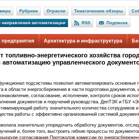
мера
Рубрики
Отрасли
Тематические обзоры
Со
 направления автоматизации
RSS
Подписка
 предприятия
Архитектура и инфраструктура
Бе
т топливно-энергетического хозяйства горо
 автоматизацию управленческого документ
функционал подсистемы позволил автоматизировать основные 
а в области энергосбережения в части подготовки документов, и
ознакомление, согласование, исполнение, контроля сроков испо
олнения документов и поручений руководства. ДепТЭХ и ГБУ «Э
оптимизирующий работу значительного количества сотрудников 
ества работы с эффективно организованной системой докумен
волила значительно упорядочить обработку документов, отсле
ручений и, более того, выстроить гибкие процессы по документ
роцедуре согласования Протоколов комиссии по энергосбережен