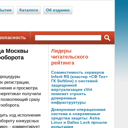
бытия
Каталоги
Об издании
зопасность
да Москвы
Лидеры
читательского
ооборота
рейтинга
Совместимость серверов
процедуры
Inferit RS (кластер «СФ Тех»
ГК Softline) с системой
х регистрации,
защищенной
лнения и просмотра
виртуализации zVirt
нергетика» получили
поможет строить
доверенные
и позволяющий сразу
инфраструктуры
тооборота.
Доверенная операционная
система и современные
дить ход исполнения
средства защиты: Astra
ообороту конкурсных
Linux и Dallas Lock прошли
ию», - комментирует
испытания