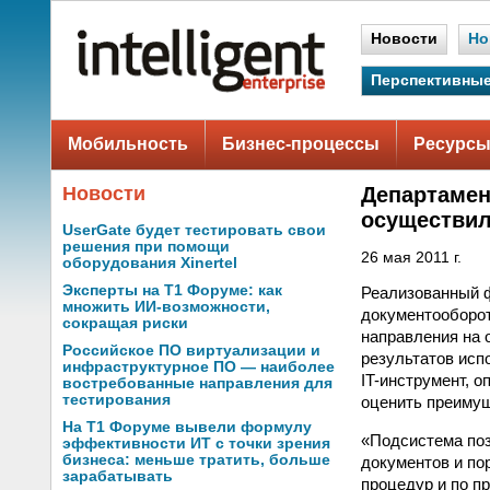
Новости
Но
Перспективные
Мобильность
Бизнес-процессы
Ресурсы
Новости
Департамен
осуществил
UserGate будет тестировать свои
решения при помощи
26 мая 2011 г.
оборудования Xinertel
Эксперты на Т1 Форуме: как
Реализованный 
множить ИИ-возможности,
документооборот
сокращая риски
направления на 
Российское ПО виртуализации и
результатов исп
инфраструктурное ПО — наиболее
IT-инструмент, 
востребованные направления для
тестирования
оценить преимущ
На Т1 Форуме вывели формулу
«Подсистема поз
эффективности ИТ с точки зрения
бизнеса: меньше тратить, больше
документов и по
зарабатывать
процедур и по п