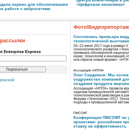
Центра компетенций в р
оздала сервис для обезличивания
«Цифровая экономика»
ри работе с нейросетями
Фото/Видеорепорта
Состоялась премьера вед
 рассылки
технологической выставк
20–22 июня 2017 года в рамках 
технологического развития «Тех
ent Enterprise Express
премьера обновленной национал
науки, технологий и инноваций 
она обрела новый формат: «НТ
Ассоциация «НППА»
Олег Сердюков: Мы хотим
содружество компаний дл
дпиской
создания продукта мирово
Ассоциация «НППА» провела кру
задачам промышленной автомати
технологической революции в ра
Форума «Технопром»-2017. Осно
подходы к промышленной автома
ПМСОФТ
Конференция ПМСОФТ по 
проектами: российские пр
ставку на эффективность