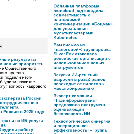
Облачная платформа
moncloud подтвердила
совместимость с
платформой
контейнеризации «Боцман»
для управления
мультикластерами
Kubernetes
Вам письмо из
и
«налоговой»: группировка
Silver Fox атаковала
российские организации с
мные результаты
использованием новых
и новые приоритеты
инструментов
ние Общественного
ого проекта
Закупки ИИ-решений
и подвели итоги
выросли в разы: рынок
обсудили развитие
переходит от пилотов к
луг, вопросы кадрового
масштабированию
Эксперт компании
осэкспертиза России
«Газинформсервис»
 сотрудничестве в
предложила инструмент,
теллекта
оценивающий
в России в 2025 году
безопасность ИИ
 траты на ИБ-услуги
Технологическая синергия
ода
и операционная
бсудили работу
эффективность: «Группа