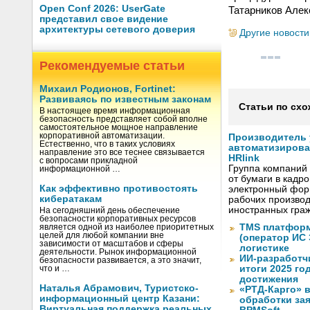
Open Conf 2026: UserGate
Татарников Алек
представил свое видение
архитектуры сетевого доверия
Другие новости
Рекомендуемые статьи
Михаил Родионов, Fortinet:
Развиваясь по известным законам
Статьи по схо
В настоящее время информационная
безопасность представляет собой вполне
самостоятельное мощное направление
корпоративной автоматизации.
Производитель
Естественно, что в таких условиях
автоматизиров
направление это все теснее связывается
HRlink
с вопросами прикладной
Группа компаний
информационной …
от бумаги в кадр
Как эффективно противостоять
электронный форм
кибератакам
рабочих произво
иностранных граж
На сегодняшний день обеспечение
безопасности корпоративных ресурсов
TMS платформ
является одной из наиболее приоритетных
целей для любой компании вне
(оператор ИС
зависимости от масштабов и сферы
логистике
деятельности. Рынок информационной
ИИ-разработч
безопасности развивается, а это значит,
итоги 2025 го
что и …
достижения
Наталья Абрамович, Туристско-
«РТД-Карго» 
информационный центр Казани:
обработки за
Виртуальная поддержка реальных