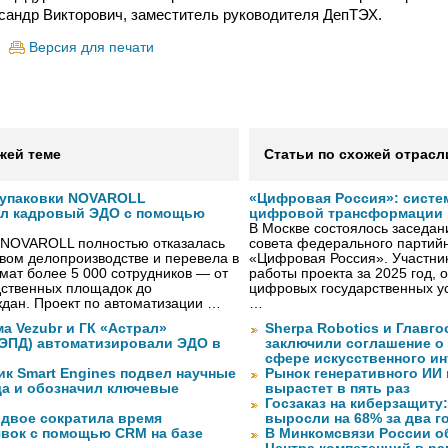
сандр Викторович, заместитель руководителя ДепТЭХ.
Версия для печати
жей теме
Статьи по схожей отрасл
 упаковки NOVAROLL
«Цифровая Россия»: систе
ал кадровый ЭДО с помощью
цифровой трансформации 
В Москве состоялось заседа
 NOVAROLL полностью отказалась
совета федерального партийн
овом делопроизводстве и перевела в
«Цифровая Россия». Участник
ат более 5 000 сотрудников — от
работы проекта за 2025 год, 
дственных площадок до
цифровых государственных ус
дан. Проект по автоматизации …
…
а Vezubr и ГК «Астрал»
Sherpa Robotics и Главг
 ЭПД) автоматизировали ЭДО в
заключили соглашение о
сфере искусственного ин
ик Smart Engines подвел научные
Рынок генеративного ИИ 
да и обозначил ключевые
вырастет в пять раз
Госзаказ на киберзащиту:
вдвое сократила время
выросли на 68% за два г
явок с помощью CRM на базе
В Минкомсвязи России о