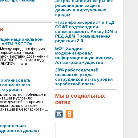
амках программы
Астра» выводит на рынок
решение для защиты
данных в виртуальных
средах
«Газинформсервис» и РЕД
СОФТ подтвердили
жи
совместимость Ankey IDM и
РЕД АДМ Промышленная
ущей национальной
редакция 2.0
и «НТИ ЭКСПО»
БФТ-Холдинг
V Международного форума
нопром» состоялась
модернизировал
ьной выставки достижений
информационную систему
«НТИ ЭКСПО». В этом году
Алтайкрайимущества
И ЭКСПО» — это …
28% работодателей
опасаются ухода
сотрудников из-за уровня
 организовать
заработной платы
я совместного
го уровня
глый стол по проблемам и
Мы в социальных
зации в условиях
сетях
мках деловой программы
вные технологические
тизации и безопасности …
управлению
едприятия делают