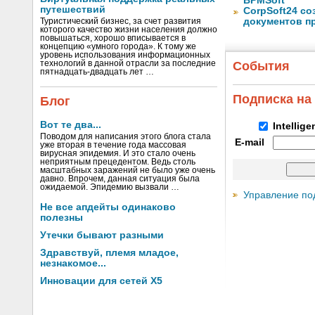
BPMSoft
путешествий
CorpSoft24 с
документов п
Туристический бизнес, за счет развития
которого качество жизни населения должно
повышаться, хорошо вписывается в
концепцию «умного города». К тому же
уровень использования информационных
технологий в данной отрасли за последние
События
пятнадцать-двадцать лет …
Подписка на
Блог
Вот те два...
Intellig
Поводом для написания этого блога стала
E-mail
уже вторая в течение года массовая
вирусная эпидемия. И это стало очень
неприятным прецедентом. Ведь столь
масштабных заражений не было уже очень
давно. Впрочем, данная ситуация была
ожидаемой. Эпидемию вызвали …
Управление по
Не все апдейты одинаково
полезны
Утечки бывают разными
Здравствуй, племя младое,
незнакомое...
Инновации для сетей X5