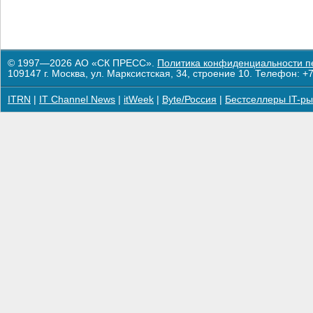
© 1997—2026 АО «СК ПРЕСС».
Политика конфиденциальности п
109147 г. Москва, ул. Марксистская, 34, строение 10. Телефон: +7
ITRN
|
IT Channel News
|
itWeek
|
Byte/Россия
|
Бестселлеры IT-ры