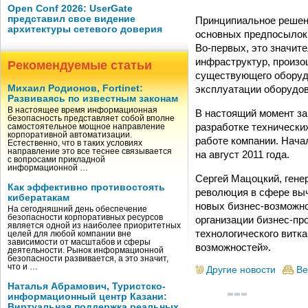
Open Conf 2026: UserGate
представил свое видение
Принципиальное решени
архитектуры сетевого доверия
основных предпосылок,
Во-первых, это значит
инфраструктур, произо
Рекомендуемые статьи
существующего оборуд
эксплуатации оборудов
Михаил Родионов, Fortinet:
Развиваясь по известным законам
В настоящее время информационная
В настоящий момент за
безопасность представляет собой вполне
разработке технически
самостоятельное мощное направление
корпоративной автоматизации.
работе компании. Нач
Естественно, что в таких условиях
направление это все теснее связывается
на август 2011 года.
с вопросами прикладной
информационной …
Сергей Мацоцкий, гене
Как эффективно противостоять
революция в сфере выч
кибератакам
новых бизнес-возможно
На сегодняшний день обеспечение
безопасности корпоративных ресурсов
организации бизнес-пр
является одной из наиболее приоритетных
технологического витка
целей для любой компании вне
зависимости от масштабов и сферы
возможностей».
деятельности. Рынок информационной
безопасности развивается, а это значит,
что и …
Другие новости
Ве
Наталья Абрамович, Туристско-
информационный центр Казани:
Виртуальная поддержка реальных