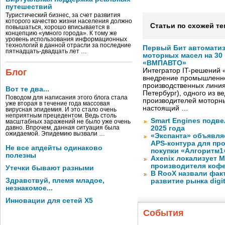
путешествий
Туристический бизнес, за счет развития
которого качество жизни населения должно
Статьи по схожей те
повышаться, хорошо вписывается в
концепцию «умного города». К тому же
уровень использования информационных
технологий в данной отрасли за последние
Первый Бит автомати
пятнадцать-двадцать лет …
моторных масел на 30
«ВМПАВТО»
Интегратор IT-решений
Блог
внедрение промышленно
производственных лини
Вот те два...
Петербург), одного из в
Поводом для написания этого блога стала
производителей моторны
уже вторая в течение года массовая
настоящий …
вирусная эпидемия. И это стало очень
неприятным прецедентом. Ведь столь
Smart Engines подве
масштабных заражений не было уже очень
давно. Впрочем, данная ситуация была
2025 года
ожидаемой. Эпидемию вызвали …
«Экспанта» объявля
APS-контура для пр
Не все апдейты одинаково
покупки «Алгоритм1
полезны
Axenix локализует 
производителя коф
Утечки бывают разными
В RooX назвали фак
Здравствуй, племя младое,
развитие рынка digita
незнакомое...
Инновации для сетей X5
События