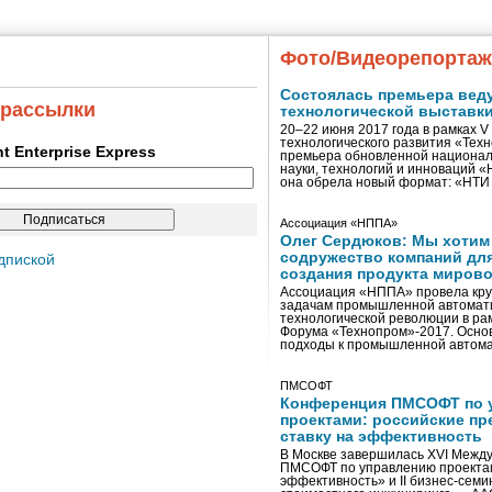
Фото/Видеорепорта
Состоялась премьера вед
 рассылки
технологической выставк
20–22 июня 2017 года в рамках 
технологического развития «Тех
ent Enterprise Express
премьера обновленной национал
науки, технологий и инноваций 
она обрела новый формат: «НТ
Ассоциация «НППА»
Олег Сердюков: Мы хотим
содружество компаний дл
дпиской
создания продукта мирово
Ассоциация «НППА» провела кру
задачам промышленной автомати
технологической революции в ра
Форума «Технопром»-2017. Осно
подходы к промышленной автома
ПМСОФТ
Конференция ПМСОФТ по 
проектами: российские пр
ставку на эффективность
В Москве завершилась XVI Межд
ПМСОФТ по управлению проекта
эффективность» и II бизнес-сем