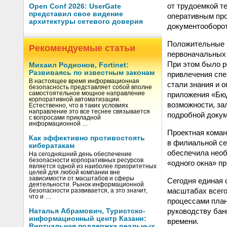
от трудоемкой т
Open Conf 2026: UserGate
представил свое видение
оперативным про
архитектуры сетевого доверия
документооборот
Положительные 
Рекомендуемые статьи
первоначальных 
При этом было р
Михаил Родионов, Fortinet:
Развиваясь по известным законам
привлечения спе
В настоящее время информационная
стали знания и 
безопасность представляет собой вполне
приложения «Бюд
самостоятельное мощное направление
корпоративной автоматизации.
возможности, за
Естественно, что в таких условиях
направление это все теснее связывается
подробной докум
с вопросами прикладной
информационной …
Проектная коман
Как эффективно противостоять
в филиальной се
кибератакам
обеспечила необ
На сегодняшний день обеспечение
безопасности корпоративных ресурсов
«одного окна» п
является одной из наиболее приоритетных
целей для любой компании вне
зависимости от масштабов и сферы
Сегодня единая 
деятельности. Рынок информационной
масштабах всего
безопасности развивается, а это значит,
что и …
процессами план
руководству бан
Наталья Абрамович, Туристско-
информационный центр Казани:
времени.
Виртуальная поддержка реальных