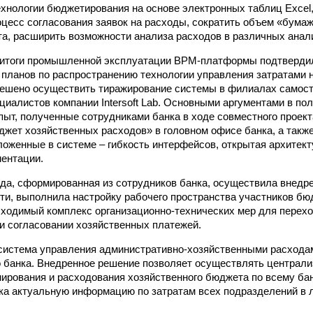
ехнологии бюджетирования на основе электронных таблиц Excel
цесс согласования заявок на расходы, сократить объем «бумаж
а, расширить возможности анализа расходов в различных анали
итоги промышленной эксплуатации BPM-платформы подтверди
планов по распространению технологии управления затратами н
ешено осуществить тиражирование системы в филиалах самост
циалистов компании Intersoft Lab. Основными аргументами в пол
опыт, полученные сотрудниками банка в ходе совместного проек
жет хозяйственных расходов» в головном офисе банка, а так
ложенные в системе – гибкость интерфейсов, открытая архитект
ентации.
да, сформированная из сотрудников банка, осуществила внед
ти, выполнила настройку рабочего пространства участников бю
ходимый комплекс организационно-технических мер для перехо
ри согласовании хозяйственных платежей.
система управления административно-хозяйственными расхода
 банка. Внедренное решение позволяет осуществлять централи
ирования и расходования хозяйственного бюджета по всему бан
ка актуальную информацию по затратам всех подразделений в