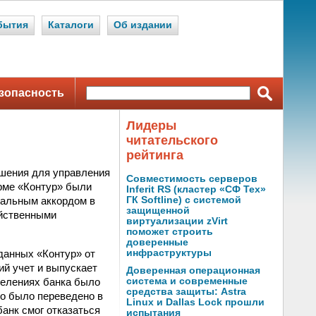
бытия
Каталоги
Об издании
зопасность
Лидеры
читательского
рейтинга
ешения для управления
Совместимость серверов
рме «Контур» были
Inferit RS (кластер «СФ Тех»
нальным аккордом в
ГК Softline) с системой
защищенной
яйственными
виртуализации zVirt
поможет строить
доверенные
данных «Контур» от
инфраструктуры
ий учет и выпускает
Доверенная операционная
делениях банка было
система и современные
средства защиты: Astra
о было переведено в
Linux и Dallas Lock прошли
анк смог отказаться
испытания