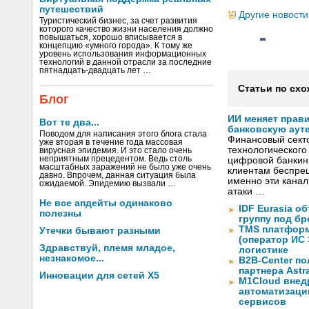
путешествий
Другие новости
Туристический бизнес, за счет развития
которого качество жизни населения должно
повышаться, хорошо вписывается в
концепцию «умного города». К тому же
уровень использования информационных
технологий в данной отрасли за последние
пятнадцать-двадцать лет …
Статьи по схо
Блог
ИИ меняет прав
Вот те два...
банковскую аут
Поводом для написания этого блога стала
Финансовый секто
уже вторая в течение года массовая
технологического
вирусная эпидемия. И это стало очень
неприятным прецедентом. Ведь столь
цифровой банкин
масштабных заражений не было уже очень
клиентам беспрец
давно. Впрочем, данная ситуация была
именно эти канал
ожидаемой. Эпидемию вызвали …
атаки …
Не все апдейты одинаково
IDF Eurasia 
полезны
группу под б
TMS платформ
Утечки бывают разными
(оператор ИС
Здравствуй, племя младое,
логистике
незнакомое...
B2B-Center по
партнера Astr
Инновации для сетей X5
M1Cloud внед
автоматизаци
сервисов