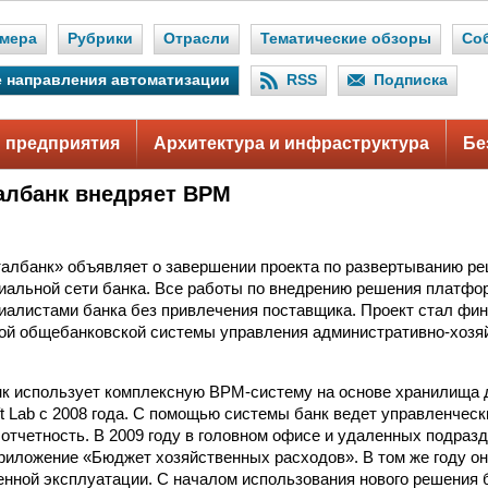
мера
Рубрики
Отрасли
Тематические обзоры
Со
 направления автоматизации
RSS
Подписка
 предприятия
Архитектура и инфраструктура
Бе
албанк внедряет BPM
албанк» объявляет о завершении проекта по развертыванию р
иальной сети банка. Все работы по внедрению решения платфо
алистами банка без привлечения поставщика. Проект стал фи
ной общебанковской системы управления административно-хоз
к использует комплексную BPM-систему на основе хранилища 
ft Lab с 2008 года. С помощью системы банк ведет управленческ
отчетность. В 2009 году в головном офисе и удаленных подраз
иложение «Бюджет хозяйственных расходов». В том же году он
ной эксплуатации. С началом использования нового решения б