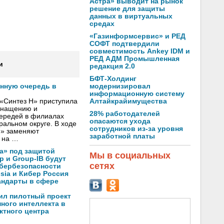
Астра» выводит на рынок
решение для защиты
данных в виртуальных
средах
«Газинформсервис» и РЕД
СОФТ подтвердили
совместимость Ankey IDM и
РЕД АДМ Промышленная
и
редакция 2.0
БФТ-Холдинг
модернизировал
онную очередь в
информационную систему
Алтайкрайимущества
«Синтез Н» приступила
оснащению и
28% работодателей
чередей в филиалах
опасаются ухода
альном округе. В ходе
сотрудников из-за уровня
Н» заменяют
заработной платы
 на …
а» под защитой
Мы в социальных
p и Group-IB будут
сетях
ибербезопасности
ssia и Кибер Россия
андарты в сфере
ил пилотный проект
ного интеллекта в
ктного центра