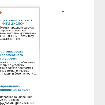
жи
ущей национальной
и «НТИ ЭКСПО»
V Международного форума
нопром» состоялась
ьной выставки достижений
«НТИ ЭКСПО». В этом году
И ЭКСПО» — это …
 организовать
я совместного
го уровня
глый стол по проблемам и
зации в условиях
мках деловой программы
вные технологические
тизации и безопасности …
управлению
едприятия делают
ународная конференция
ми «Ставка на
инар Ассоциации развития