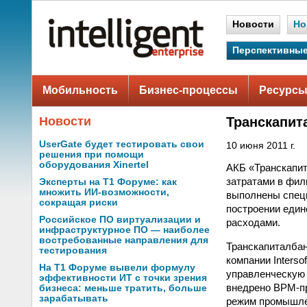
Новости
Но
Перспективные
Мобильность
Бизнес-процессы
Ресурсы
Новости
Транскапит
UserGate будет тестировать свои
10 июня 2011 г.
решения при помощи
оборудования Xinertel
АКБ «Транскапит
затратами в фил
Эксперты на Т1 Форуме: как
множить ИИ-возможности,
выполнены специ
сокращая риски
построении еди
Российское ПО виртуализации и
расходами.
инфраструктурное ПО — наиболее
востребованные направления для
Транскапиталбан
тестирования
компании Interso
На Т1 Форуме вывели формулу
управленческую 
эффективности ИТ с точки зрения
внедрено BPM-пр
бизнеса: меньше тратить, больше
зарабатывать
режим промышлен