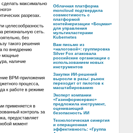
, сделать максимально
Облачная платформа
ного»
moncloud подтвердила
тических разрезах.
совместимость с
платформой
контейнеризации «Боцман»
ли целесообразность
для управления
а региональную сеть.
мультикластерами
оятельно, без
Kubernetes
ьзу такого решения
Вам письмо из
та по внедрению
«налоговой»: группировка
Silver Fox атаковала
же мощные
российские организации с
ура, наличие
использованием новых
инструментов
Закупки ИИ-решений
рение BPM-приложения
выросли в разы: рынок
джетного процесса,
переходит от пилотов к
масштабированию
да к работе в режиме
Эксперт компании
«Газинформсервис»
предложила инструмент,
ми применяется в
оценивающий
зованный контроль за
безопасность ИИ
ка, предоставляет
Технологическая синергия
 любой момент
и операционная
эффективность: «Группа