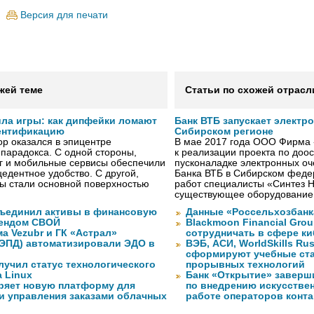
Версия для печати
жей теме
Статьи по схожей отрасл
ила игры: как дипфейки ломают
Банк ВТБ запускает электр
ентификацию
Сибирском регионе
р оказался в эпицентре
В мае 2017 года ООО Фирма 
 парадокса. С одной стороны,
к реализации проекта по до
г и мобильные сервисы обеспечили
пусконаладке электронных о
едентное удобство. С другой,
Банка ВТБ в Сибирском федер
ы стали основной поверхностью
работ специалисты «Синтез 
существующее оборудование
объединил активы в финансовую
Данные «Россельхозбанк
рендом СВОЙ
Blackmoon Financial Grou
а Vezubr и ГК «Астрал»
сотрудничать в сфере к
 ЭПД) автоматизировали ЭДО в
ВЭБ, АСИ, WorldSkills Ru
сформируют учебные ст
лучил статус технологического
прорывных технологий
a Linux
Банк «Открытие» заверш
ряет новую платформу для
по внедрению искусствен
и управления заказами облачных
работе операторов конта