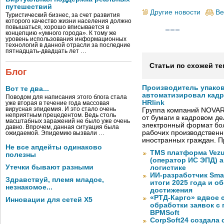
путешествий
Другие новости
Ве
Туристический бизнес, за счет развития
которого качество жизни населения должно
повышаться, хорошо вписывается в
концепцию «умного города». К тому же
уровень использования информационных
технологий в данной отрасли за последние
пятнадцать-двадцать лет …
Статьи по схожей те
Блог
Производитель упако
Вот те два...
автоматизировал кад
Поводом для написания этого блога стала
HRlink
уже вторая в течение года массовая
вирусная эпидемия. И это стало очень
Группа компаний NOVAR
неприятным прецедентом. Ведь столь
от бумаги в кадровом д
масштабных заражений не было уже очень
электронный формат бол
давно. Впрочем, данная ситуация была
рабочих производствен
ожидаемой. Эпидемию вызвали …
иностранных граждан. П
Не все апдейты одинаково
TMS платформа Vezu
полезны
(оператор ИС ЭПД) 
Утечки бывают разными
логистике
ИИ-разработчик Sma
Здравствуй, племя младое,
итоги 2025 года и 
незнакомое...
достижения
«РТД-Карго» вдвое 
Инновации для сетей X5
обработки заявок с
BPMSoft
CorpSoft24 создала