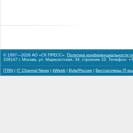
© 1997—2026 АО «СК ПРЕСС».
Политика конфиденциальности п
109147 г. Москва, ул. Марксистская, 34, строение 10. Телефон: +7
ITRN
|
IT Channel News
|
itWeek
|
Byte/Россия
|
Бестселлеры IT-ры