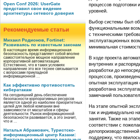
Open Conf 2026: UserGate
процессов подготовки 
представил свое видение
уровней.
архитектуры сетевого доверия
Выбор системы был обу
функциональными возм
Рекомендуемые статьи
с техническими требов
эксплуатационных воз
Михаил Родионов, Fortinet:
Развиваясь по известным законам
минимальная стоимость
В настоящее время информационная
безопасность представляет собой вполне
В ходе проекта автома
самостоятельное мощное направление
корпоративной автоматизации.
внутренних и распоряд
Естественно, что в таких условиях
направление это все теснее связывается
разработки до непосре
с вопросами прикладной
процессов, произведен
информационной …
опытная эксплуатация 
Как эффективно противостоять
разработана эксплуата
кибератакам
замечаний пользовател
На сегодняшний день обеспечение
безопасности корпоративных ресурсов
является одной из наиболее приоритетных
На этапе опытной эксп
целей для любой компании вне
зависимости от масштабов и сферы
так и индивидуально н
деятельности. Рынок информационной
безопасности развивается, а это значит,
занятия. Также на эта
что и …
соответствии с пожела
Наталья Абрамович, Туристско-
делопроизводственной 
информационный центр Казани:
поддержку, что явилос
Виртуальная поддержка реальных