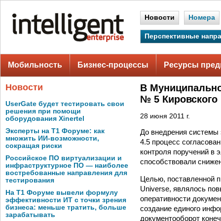
Новости
Номера
Перспективные напр
Мобильность
Бизнес-процессы
Ресурсы пред
Новости
В Муниципально
№ 5 Кировского 
UserGate будет тестировать свои
решения при помощи
28 июня 2011 г.
оборудования Xinertel
Эксперты на Т1 Форуме: как
До внедрения системы 
множить ИИ-возможности,
4.5 процесс согласова
сокращая риски
контроля поручений в 
Российское ПО виртуализации и
способствовали снижен
инфраструктурное ПО — наиболее
востребованные направления для
Целью, поставленной п
тестирования
Universe, являлось по
На Т1 Форуме вывели формулу
оперативности докумен
эффективности ИТ с точки зрения
бизнеса: меньше тратить, больше
создание единого инфо
зарабатывать
документооборот конеч