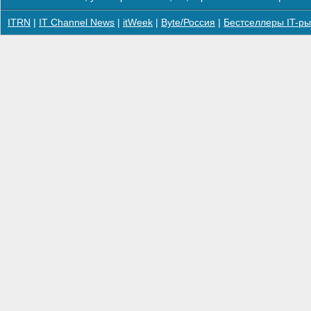
ITRN
|
IT Channel News
|
itWeek
|
Byte/Россия
|
Бестселлеры IT-ры