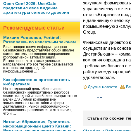
закупкам, формировать 
Open Conf 2026: UserGate
представил свое видение
управленческую отчетн
архитектуры сетевого доверия
отчет «Вторичные прод
и дальнейшую цепочку 
промышленную эксплуа
Рекомендуемые статьи
Group.
Михаил Родионов, Fortinet:
Финансовый директор к
Развиваясь по известным законам
В настоящее время информационная
осуществили на основа
безопасность представляет собой вполне
Дистрибьюшн» – компан
самостоятельное мощное направление
корпоративной автоматизации.
компания оправдала н
Естественно, что в таких условиях
направление это все теснее связывается
требования бизнеса с 
с вопросами прикладной
работу международной 
информационной …
удовлетворил».
Как эффективно противостоять
кибератакам
Другие новости
Ве
На сегодняшний день обеспечение
безопасности корпоративных ресурсов
является одной из наиболее приоритетных
целей для любой компании вне
зависимости от масштабов и сферы
деятельности. Рынок информационной
безопасности развивается, а это значит,
что и …
Статьи по схожей те
Наталья Абрамович, Туристско-
информационный центр Казани:
Виртуальная поддержка реальных