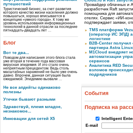
Cloud.ru и Raft запус
путешествий
Провайдер облачных и AI
разработчик Raft запуст
Туристический бизнес, за счет развития
которого качество жизни населения должно
помощника для автомати
повышаться, хорошо вписывается в
отелях. Сервис «ИИ-кон
концепцию «умного города». К тому же
подтверждает заявки, о
уровень использования информационных
технологий в данной отрасли за последние
TMS платформа Vezu
пятнадцать-двадцать лет …
(оператор ИС ЭПД) 
логистике
Блог
B2B-Center получил 
партнера Astra Linux
M1Cloud внедряет н
Вот те два...
автоматизации упра
Поводом для написания этого блога стала
сервисов
уже вторая в течение года массовая
вирусная эпидемия. И это стало очень
Аналитика RED Secur
неприятным прецедентом. Ведь столь
взломов происходит
масштабных заражений не было уже очень
подрядчиков
давно. Впрочем, данная ситуация была
ожидаемой. Эпидемию вызвали …
Не все апдейты одинаково
полезны
События
Утечки бывают разными
Подписка на рас
Здравствуй, племя младое,
незнакомое...
Инновации для сетей X5
Intelligent Ent
E-mail