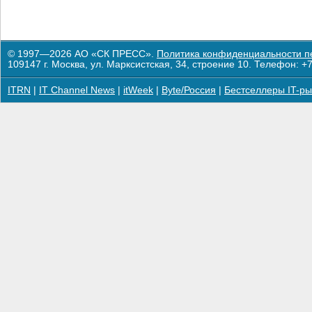
© 1997—2026 АО «СК ПРЕСС».
Политика конфиденциальности п
109147 г. Москва, ул. Марксистская, 34, строение 10. Телефон: +7
ITRN
|
IT Channel News
|
itWeek
|
Byte/Россия
|
Бестселлеры IT-ры