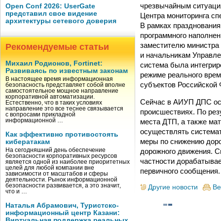
чрезвычайным ситуация
Open Conf 2026: UserGate
представил свое видение
Центра мониторинга сп
архитектуры сетевого доверия
В рамках празднования
программного наполне
заместителю министра 
Рекомендуемые статьи
и начальникам Управл
Михаил Родионов, Fortinet:
система была интегрир
Развиваясь по известным законам
режиме реального врем
В настоящее время информационная
субъектов Российской Ф
безопасность представляет собой вполне
самостоятельное мощное направление
корпоративной автоматизации.
Сейчас в АИУП ДПС ос
Естественно, что в таких условиях
направление это все теснее связывается
происшествиях. По рез
с вопросами прикладной
места ДТП, а также ма
информационной …
осуществлять системат
Как эффективно противостоять
меры по снижению доро
кибератакам
дорожного движения. С
На сегодняшний день обеспечение
безопасности корпоративных ресурсов
частности дорабатывае
является одной из наиболее приоритетных
целей для любой компании вне
первичного сообщения.
зависимости от масштабов и сферы
деятельности. Рынок информационной
безопасности развивается, а это значит,
Другие новости
Ве
что и …
Наталья Абрамович, Туристско-
информационный центр Казани:
Виртуальная поддержка реальных