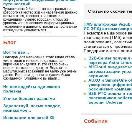
путешествий
Туристический бизнес, за счет развития
Статьи по схожей те
которого качество жизни населения должно
повышаться, хорошо вписывается в
концепцию «умного города». К тому же
уровень использования информационных
TMS платформа Vezubr
технологий в данной отрасли за последние
ИС ЭПД) автоматизиро
пятнадцать-двадцать лет …
Несмотря на широкое в
транспортом (TMS) и ин
Блог
планирования, логистич
сталкиваться с проблем
Предприниматели автом
Вот те два...
Поводом для написания этого блога стала
B2B-Center получил 
уже вторая в течение года массовая
партнера Astra Linux
вирусная эпидемия. И это стало очень
M1Cloud внедряет н
неприятным прецедентом. Ведь столь
автоматизации упра
масштабных заражений не было уже очень
давно. Впрочем, данная ситуация была
сервисов
ожидаемой. Эпидемию вызвали …
AUXO и SimpleOne о
ускорения цифрово
Не все апдейты одинаково
российских компани
полезны
B2B-РТС вошла в то
поставщиков собст
Утечки бывают разными
версии TAdviser
Здравствуй, племя младое,
незнакомое...
Инновации для сетей X5
События