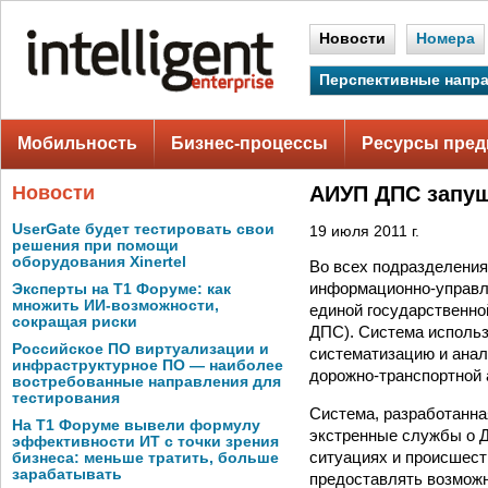
Новости
Номера
Перспективные напр
Мобильность
Бизнес-процессы
Ресурсы пред
Новости
АИУП ДПС запущ
UserGate будет тестировать свои
19 июля 2011 г.
решения при помощи
оборудования Xinertel
Во всех подразделения
информационно-управл
Эксперты на Т1 Форуме: как
множить ИИ-возможности,
единой государственн
сокращая риски
ДПС). Система использ
Российское ПО виртуализации и
систематизацию и анал
инфраструктурное ПО — наиболее
дорожно-транспортной 
востребованные направления для
тестирования
Система, разработанна
На Т1 Форуме вывели формулу
экстренные службы о Д
эффективности ИТ с точки зрения
ситуациях и происшест
бизнеса: меньше тратить, больше
зарабатывать
предоставлять возможн